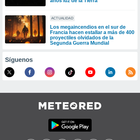
años luz de la Tierra
ACTUALIDAD
Los megaincendios en el sur de
Francia hacen estallar a más de 400
proyectiles olvidados de la
Segunda Guerra Mundial
Síguenos