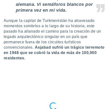
ste abono
alemana. Vi semáforos blancos por
 botón
primera vez en mi vida.
.
Aunque la capital de Turkmenistán ha atravesado
nto,
momentos sombríos a lo largo de su historia, este
pasado ha allanado el camino para la creación de un
cios
legado arquitectónico singular en un país que
kies,
permanece fuera de los circuitos turísticos
ores únicos
convencionales.
Asjabad sufrió un trágico terremoto
as similares
nar,
en 1948 que se cobró la vida de más de 100,000
rocesar
residentes.
onales como
 este sitio
recciones IP
ficadores de
 posible
s
 traten tus
nales en
 interés
go a lo que
nerte. Para