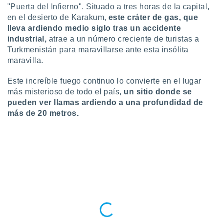
ar perfiles
"Puerta del Infierno". Situado a tres horas de la capital,
idad
en el desierto de Karakum,
este cráter de gas, que
a, utilizar
lleva ardiendo medio siglo tras un accidente
a
industrial,
atrae a un número creciente de turistas a
 la
Turkmenistán para maravillarse ante esta insólita
maravilla.
da, crear un
personalizar
o, uso de
Este increíble fuego continuo lo convierte en el lugar
a la
más misterioso de todo el país,
un sitio donde se
e contenido
pueden ver llamas ardiendo a una profundidad de
do, medir el
más de 20 metros.
 de la
medir el
 del
 comprender
 través de
s o a través
nación de
edentes de
fuentes,
y mejora de
os, uso de