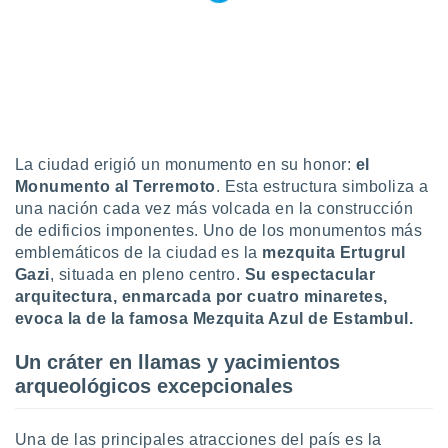
retirar su
ento u
 de datos
er momento
ic en
o en
La ciudad erigió un monumento en su honor:
el
 Cookies
en
eb.
Monumento al Terremoto
. Esta estructura simboliza a
una nación cada vez más volcada en la construcción
y
de edificios imponentes. Uno de los monumentos más
socios
emblemáticos de la ciudad es la
mezquita Ertugrul
el
Gazi
, situada en pleno centro.
Su espectacular
arquitectura, enmarcada por cuatro minaretes,
to de
evoca la de la famosa Mezquita Azul de Estambul.
la
Un cráter en llamas y yacimientos
 en un
arqueológicos excepcionales
 y/o acceder
 de datos
ara
Una de las principales atracciones del país es la
 anuncios