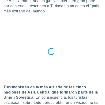
de Asia Central, rica en gas y cubierta en gran parte
ublicidad y
por desiertos, describen a Turkmenistán como el "país
do en
más extraño del mundo".
 mismo.
sultar más
 en nuestra
 Cookies
y
ualquier
ento
 botón
ación de
kies
 disponible
e nuestra
.
IVAMENTE,
Turkmenistán es la más aislada de las cinco
as
naciones de Asia Central que formaron parte de la
 a cookies
Unión Soviética
. En consecuencia, los turistas
 no aceptar
escasean, sobre todo porque obtener un visado no es