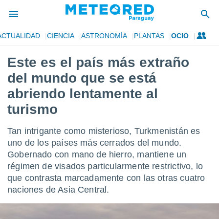
ACTUALIDAD
CIENCIA
ASTRONOMÍA
PLANTAS
OCIO
privacidad
Este es el país más extraño
o de
om.py
del mundo que se está
com.py) ha
ado por
abriendo lentamente al
es para
turismo
ue la
 que se
e calidad.
Tan intrigante como misterioso, Turkmenistán es
eder a este
uno de los países más cerrados del mundo.
ediante las
opciones:
Gobernado con mano de hierro, mantiene un
régimen de visados particularmente restrictivo, lo
ookies y
que contrasta marcadamente con las otras cuatro
e forma
naciones de Asia Central.
d digital
ada, basada