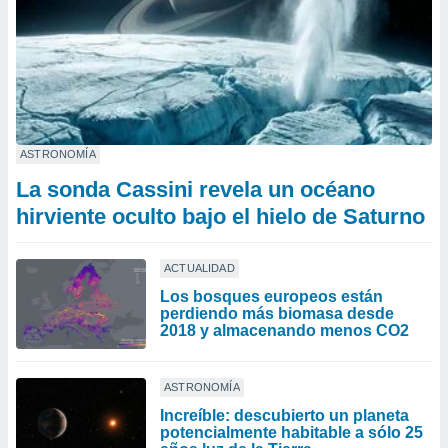
ASTRONOMÍA
La sonda Cassini revela un océano
hirviente oculto bajo el hielo de Saturno
ACTUALIDAD
Los bosques europeos están
perdiendo más biomasa desde
2018 y almacenando menos CO2
ASTRONOMÍA
Increíble: descubierto un planeta
potencialmente habitable a sólo 25