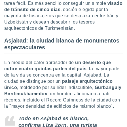
ón de
tarea fácil. Es más sencillo conseguir un simple
visado
uedes
de tránsito de cinco días,
opción elegida por la
uestro sitio
mayoría de los viajeros que se desplazan entre Irán y
ed.com.py.
Uzbekistán y desean descubrir los tesoros
o, te
arquitectónicos de Turkmenistán.
 de que
talarán
e sean
Asjabad: la ciudad blanca de monumentos
para
espectaculares
a
por el sitio
o se
En medio del calor abrasador de
un desierto que
cookies para
cubre cuatro quintas partes del país
, la mayor parte
de la vida se concentra en la capital, Asjabad. La
nto ni para
ciudad se distingue por un
paisaje arquitectónico
licidad o
único
, moldeado por su líder indiscutible,
Gurbanguly
ado, aunque
Berdimukhamedov
, un hombre aficionado a batir
sualizar
récords, incluido el Récord Guinness de la ciudad con
general no
la "mayor densidad de edificios de mármol blanco".
ada. Puedes
 instalación
Todo en Asjabad es blanco,
y acceder a
confirma
Liza Zorn
, una turista
io web a