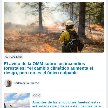
ublicidad y
do en
 mismo.
sultar más
 en nuestra
 Cookies
y
ualquier
ento
 botón
ación de
kies
ACTUALIDAD
 disponible
El aviso de la OMM sobre los incendios
e nuestra
forestales: "el cambio climático aumenta el
.
riesgo, pero no es el único culpable
IVAMENTE,
Pedro de la Fuente
as
OCIO
 a cookies
Amantes de las emociones fuertes: estas
 no aceptar
actividades mundiales están hechas para