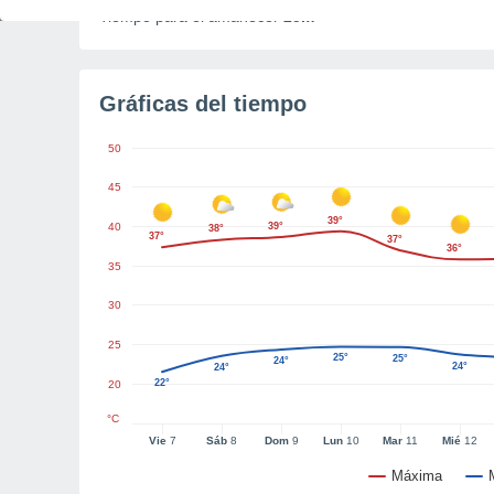
Tiempo para el amanecer
25m
Gráficas del tiempo
50
45
39°
40
39°
38°
37°
37°
36°
35
30
25
25°
25°
24°
24°
24°
22°
20
°C
Vie
7
Sáb
8
Dom
9
Lun
10
Mar
11
Mié
12
Máxima