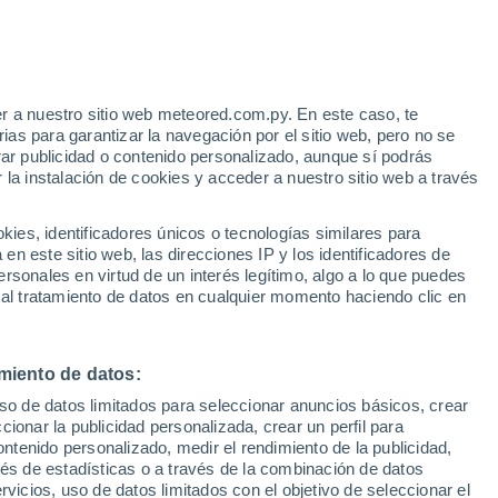
Aviso de nivel amarillo
Alerta moderada por otros en Santa
Filomena hoy
e
r a nuestro sitio web meteored.com.py. En este caso, te
:
33%
as para garantizar la navegación por el sitio web, pero no se
rar publicidad o contenido personalizado, aunque sí podrás
 la instalación de cookies y acceder a nuestro sitio web a través
tales:
es, identificadores únicos o tecnologías similares para
 no
n este sitio web, las direcciones IP y los identificadores de
rsonales en virtud de un interés legítimo, algo a lo que puedes
Radar de lluvia
Satélites
Modelos
 al tratamiento de datos en cualquier momento haciendo clic en
miento de datos:
Lunes
Martes
Miércoles
Jueves
uso de datos limitados para seleccionar anuncios básicos, crear
10 Ago
11 Ago
12 Ago
13 Ago
ccionar la publicidad personalizada, crear un perfil para
ontenido personalizado, medir el rendimiento de la publicidad,
vés de estadísticas o a través de la combinación de datos
rvicios, uso de datos limitados con el objetivo de seleccionar el