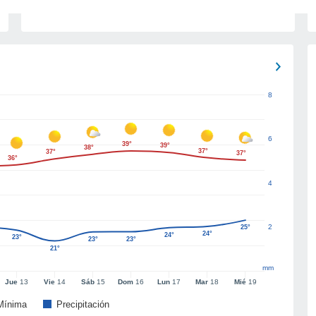
8
6
39°
39°
38°
37°
37°
37°
36°
4
2
25°
24°
24°
23°
23°
23°
21°
mm
Jue
13
Vie
14
Sáb
15
Dom
16
Lun
17
Mar
18
Mié
19
Mínima
Precipitación