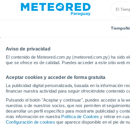
Tiempo
No
Aviso de privacidad
El contenido de Meteored.com.py (meteored.com.py) ha sido ela
que se ofrece es de calidad. Puedes acceder a este sitio web m
Aceptar cookies y acceder de forma gratuita
Inicio
Brasil
Piauí
Santa Filomena
La publicidad digital personalizada, basada en la información r
financiar nuestra actividad para seguir ofreciéndote contenido c
Tiempo en Santa Filome
Pulsando el botón "Aceptar y continuar", puedes acceder a la w
nuestras o de nuestros socios, que nos permiten el seguimiento
05:30
Viernes
desarrollar un perfil específico para mostrarte publicidad y co
más información en nuestra
Política de Cookies
y retirar en cu
Configuración de cookies
que aparece disponible en el pie de n
Cielo despejado