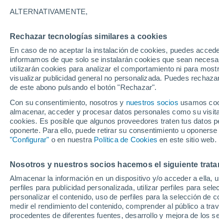
22°
ALTERNATIVAMENTE,
Rechazar tecnologías similares a cookies
Menguant
En caso de no aceptar la instalación de cookies, puedes accede
Iluminada
Sensación de 22°
informamos de que solo se instalarán cookies que sean necesari
utilizarán cookies para analizar el comportamiento ni para most
visualizar publicidad general no personalizada. Puedes rechazar
de este abono pulsando el botón "Rechazar".
Actualidad
El aviso de la OMM sobre los incendios fores
Con su consentimiento, nosotros y
nuestros socios
usamos cooki
"el cambio climático aumenta el riesgo, pero
almacenar, acceder y procesar datos personales como su visita e
es el único culpable
cookies. Es posible que algunos proveedores traten tus datos pe
Tiempo 1 - 7 días
Actualidad
Mapa de temperatura
oponerte. Para ello, puede retirar su consentimiento u oponerse
"Configurar"
o en nuestra
Política de Cookies
en este sitio web.
Nosotros y nuestros socios hacemos el siguiente trata
Mañana
Domingo
Hoy
Almacenar la información en un dispositivo y/o acceder a ella, 
8 Ago
9 Ago
7 Ago
perfiles para publicidad personalizada, utilizar perfiles para sele
personalizar el contenido, uso de perfiles para la selección de c
medir el rendimiento del contenido, comprender al público a tra
procedentes de diferentes fuentes, desarrollo y mejora de los se