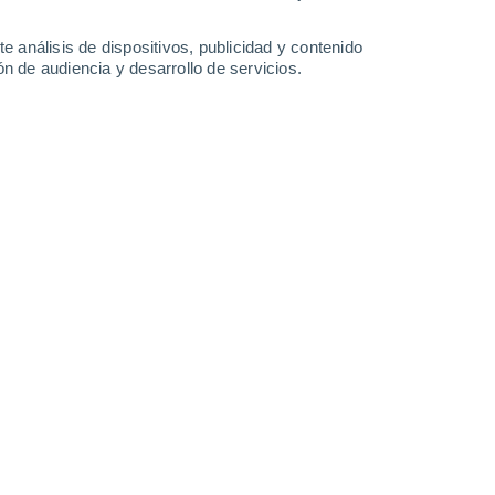
39°
/
25°
37°
/
25°
36°
/
24°
36°
/
23°
e análisis de dispositivos, publicidad y contenido
n de audiencia y desarrollo de servicios.
-
39
km/h
23
-
41
km/h
23
-
44
km/h
16
-
34
km/h
7 de agosto
Noroeste
0 Bajo
3
-
5 km/h
FPS:
no
Noroeste
0 Bajo
2
-
5 km/h
FPS:
no
Norte
1 Bajo
4
-
12 km/h
FPS:
no
Norte
3 Medio
5
-
14 km/h
FPS:
6-10