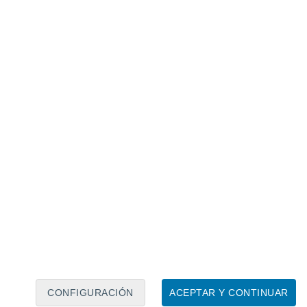
Calendario lunar
Lun
Mar
Mié
Jue
Vie
Sáb
Dom
7
8
9
10
11
12
13
14
15
16
17
18
19
20
CONFIGURACIÓN
ACEPTAR Y CONTINUAR