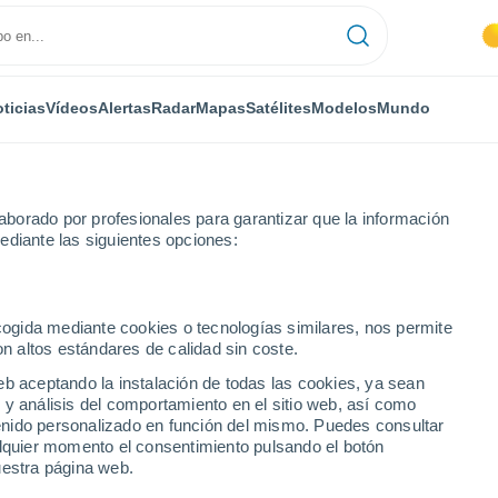
ticias
Vídeos
Alertas
Radar
Mapas
Satélites
Modelos
Mundo
borado por profesionales para garantizar que la información
ediante las siguientes opciones:
ecogida mediante cookies o tecnologías similares, nos permite
on altos estándares de calidad sin coste.
na - PI
eb aceptando la instalación de todas las cookies, ya sean
 y análisis del comportamiento en el sitio web, así como
...
ntenido personalizado en función del mismo. Puedes consultar
alquier momento el consentimiento pulsando el botón
Por hora
uestra página web.
Cielos despejados en las
próximas horas