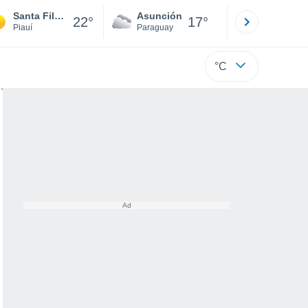
Santa Filomena
Asunción
Santa Rit
22°
17°
Piauí
Paraguay
Alto Paraná
°C