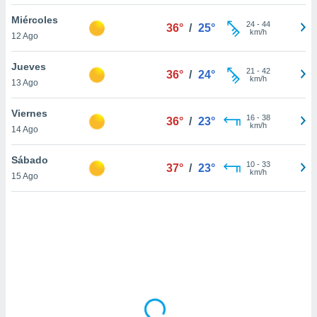
ón de
uedes
Miércoles
24
-
44
36°
/
25°
uestro sitio
km/h
12 Ago
ed.com.py.
o, te
Jueves
 de que
21
-
42
36°
/
24°
km/h
13 Ago
talarán
e sean
para
Viernes
16
-
38
36°
/
23°
a
km/h
14 Ago
por el sitio
o se
Sábado
10
-
33
cookies para
37°
/
23°
km/h
15 Ago
nto ni para
licidad o
ado, aunque
sualizar
general no
ada. Puedes
 instalación
y acceder a
io web a