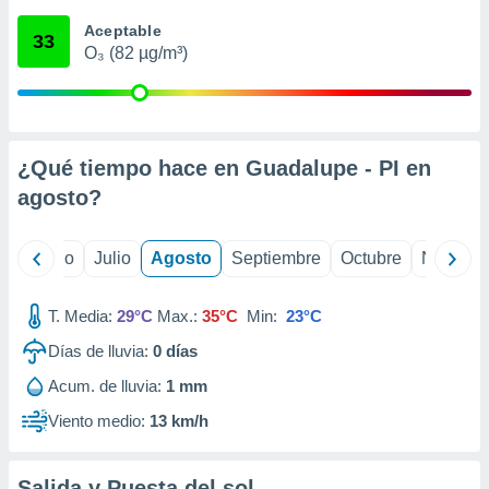
ados con el
 seleccionar
Aceptable
33
o.
O₃ (82 µg/m³)
calización
precisa e
ión mediante
, publicidad
¿Qué tiempo hace en Guadalupe - PI en
agosto
?
dos,
 publicidad
,
yo
Junio
Julio
Agosto
Septiembre
Octubre
Noviemb
ón de
 desarrollo
s.
T. Media:
29°C
Max.:
35°C
Min:
23°C
tros 1199
Días de lluvia:
0
días
ios
Acum. de lluvia:
1 mm
Viento medio:
13 km/h
Salida y Puesta del sol