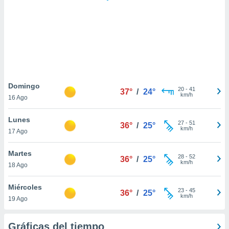
ste abono
 botón
.
nto,
cios
kies,
Domingo
20
-
41
ores únicos
37°
/
24°
km/h
16 Ago
as similares
nar,
Lunes
rocesar
27
-
51
36°
/
25°
km/h
onales como
17 Ago
 este sitio
recciones IP
Martes
28
-
52
36°
/
25°
ficadores de
km/h
18 Ago
 posible
s
Miércoles
 traten tus
23
-
45
36°
/
25°
km/h
nales en
19 Ago
 interés
go a lo que
Gráficas del tiempo
nerte. Para