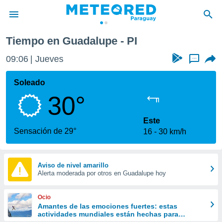
Tiempo en Guadalupe - PI
privacidad
09:06
Jueves
...
o de
om.py
com.py) ha
Soleado
ado por
30°
es para
ue la
 que se
Este
e calidad.
Sensación de 29°
16
30 km/h
eder a este
ediante las
opciones:
Aviso de nivel amarillo
Alerta moderada por otros en Guadalupe hoy
ookies y
e forma
Ocio
d digital
Amantes de las emociones fuertes: estas
actividades mundiales están hechas para
ada, basada