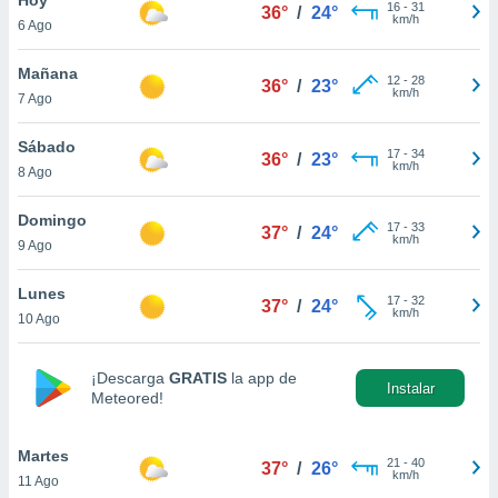
ublicidad y
16
-
31
36°
/
24°
km/h
6 Ago
do en
 mismo.
Mañana
12
-
28
36°
/
23°
sultar más
km/h
7 Ago
 en nuestra
 Cookies
y
Sábado
17
-
34
ualquier
36°
/
23°
km/h
8 Ago
ento
 botón
Domingo
17
-
33
37°
/
24°
ación de
km/h
9 Ago
kies
 disponible
Lunes
17
-
32
e nuestra
37°
/
24°
km/h
10 Ago
.
IVAMENTE,
¡Descarga
GRATIS
la app de
Instalar
Meteored!
as
 a cookies
Martes
21
-
40
37°
/
26°
km/h
11 Ago
 no aceptar