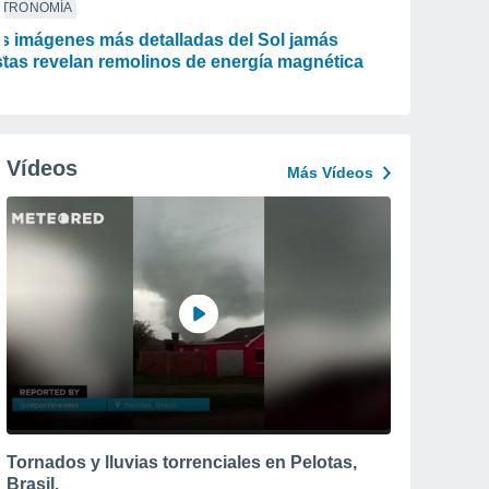
STRONOMÍA
s imágenes más detalladas del Sol jamás
stas revelan remolinos de energía magnética
Vídeos
Más Vídeos
Tornados y lluvias torrenciales en Pelotas,
Brasil.