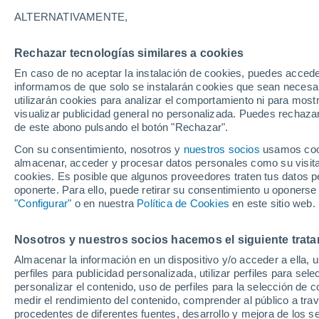
P
ALTERNATIVAMENTE,
Porto Vel
Rechazar tecnologías similares a cookies
En caso de no aceptar la instalación de cookies, puedes accede
34°
informamos de que solo se instalarán cookies que sean necesari
23°
utilizarán cookies para analizar el comportamiento ni para most
Maloca
visualizar publicidad general no personalizada. Puedes rechazar
de este abono pulsando el botón "Rechazar".
Con su consentimiento, nosotros y
nuestros socios
usamos cooki
almacenar, acceder y procesar datos personales como su visita e
cookies. Es posible que algunos proveedores traten tus datos pe
oponerte. Para ello, puede retirar su consentimiento u oponerse
"Configurar"
o en nuestra
Política de Cookies
en este sitio web.
Nosotros y nuestros socios hacemos el siguiente trata
Almacenar la información en un dispositivo y/o acceder a ella, 
perfiles para publicidad personalizada, utilizar perfiles para sele
personalizar el contenido, uso de perfiles para la selección de c
medir el rendimiento del contenido, comprender al público a tra
procedentes de diferentes fuentes, desarrollo y mejora de los se