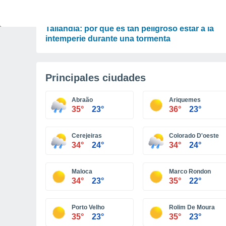
ACTUALIDAD
Un rayo cae en pleno partido de fútbol en
Tailandia: por qué es tan peligroso estar a la
intemperie durante una tormenta
Principales ciudades
Abraão
Ariquemes
35°
23°
36°
23°
Cerejeiras
Colorado D'oeste
34°
24°
34°
24°
Maloca
Marco Rondon
34°
23°
35°
22°
Porto Velho
Rolim De Moura
35°
23°
35°
23°