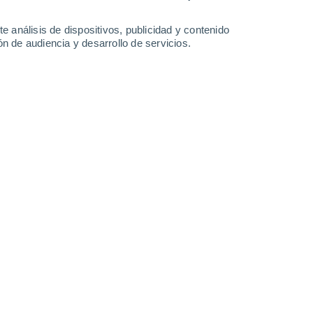
34°
34°
24°
24°
Colorado
e análisis de dispositivos, publicidad y contenido
Cerejeiras
34°
D'oeste
23°
n de audiencia y desarrollo de servicios.
Pimenteiras
Leaflet
|
©
OpenStreetMap
|
ECMWF
by © Meteored