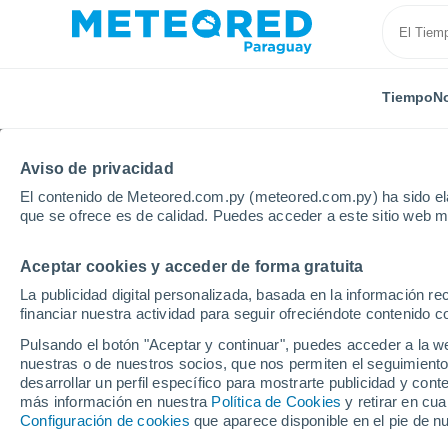
Tiempo
No
Aviso de privacidad
El contenido de Meteored.com.py (meteored.com.py) ha sido ela
que se ofrece es de calidad. Puedes acceder a este sitio web m
Aceptar cookies y acceder de forma gratuita
Inicio
Brasil
Rondonia
La publicidad digital personalizada, basada en la información r
financiar nuestra actividad para seguir ofreciéndote contenido c
Tiempo en Rondonia
Pulsando el botón "Aceptar y continuar", puedes acceder a la w
nuestras o de nuestros socios, que nos permiten el seguimiento
desarrollar un perfil específico para mostrarte publicidad y co
Hoy, 8 agosto
Todo el día
Símbolo
más información en nuestra
Política de Cookies
y retirar en cu
Configuración de cookies
que aparece disponible en el pie de n