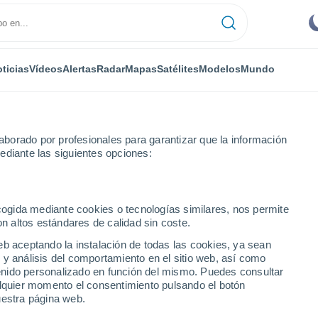
ticias
Vídeos
Alertas
Radar
Mapas
Satélites
Modelos
Mundo
borado por profesionales para garantizar que la información
ediante las siguientes opciones:
ecogida mediante cookies o tecnologías similares, nos permite
on altos estándares de calidad sin coste.
eb aceptando la instalación de todas las cookies, ya sean
 y análisis del comportamiento en el sitio web, así como
ntenido personalizado en función del mismo. Puedes consultar
34°
alquier momento el consentimiento pulsando el botón
24°
34°
uestra página web.
Calama
24°