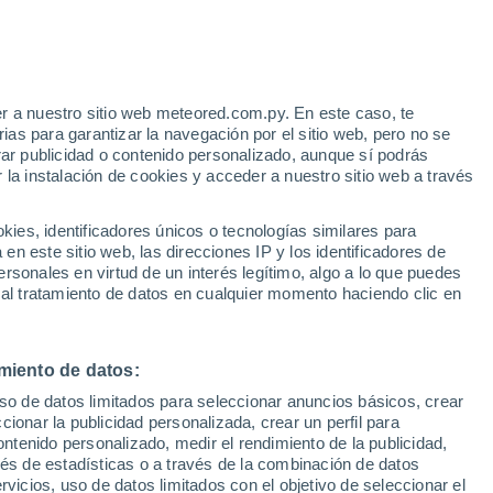
eriquitos
35°
23°
35°
ho
23°
Abraão
r a nuestro sitio web meteored.com.py. En este caso, te
as para garantizar la navegación por el sitio web, pero no se
36°
rar publicidad o contenido personalizado, aunque sí podrás
23°
 la instalación de cookies y acceder a nuestro sitio web a través
Ariquemes
36°
36°
23°
24°
es, identificadores únicos o tecnologías similares para
36°
Vale Do
Jaru
Paraíso
24°
36°
n este sitio web, las direcciones IP y los identificadores de
23°
Boa Vista
rsonales en virtud de un interés legítimo, algo a lo que puedes
Ji-Paraná
 al tratamiento de datos en cualquier momento haciendo clic en
35°
23°
miento de datos:
35°
Rolim De
Moura
22°
uso de datos limitados para seleccionar anuncios básicos, crear
Marco
ccionar la publicidad personalizada, crear un perfil para
Rondon
ontenido personalizado, medir el rendimiento de la publicidad,
31°
vés de estadísticas o a través de la combinación de datos
21°
rvicios, uso de datos limitados con el objetivo de seleccionar el
Vilhena