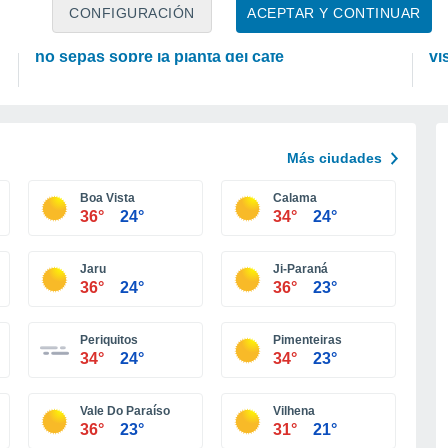
PLANTAS
A
CONFIGURACIÓN
ACEPTAR Y CONTINUAR
Conoce estos 5 datos interesantes que quizás
La
no sepas sobre la planta del café
vi
Más ciudades
Boa Vista
Calama
36°
24°
34°
24°
Jaru
Ji-Paraná
36°
24°
36°
23°
Periquitos
Pimenteiras
34°
24°
34°
23°
Vale Do Paraíso
Vilhena
36°
23°
31°
21°