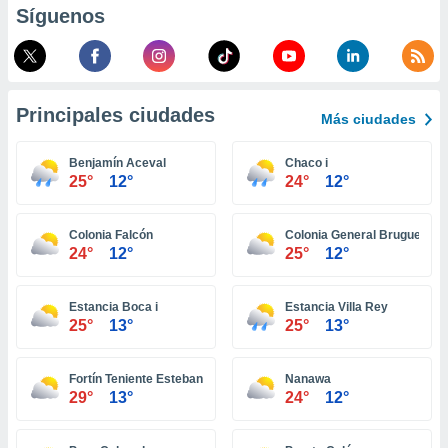
Síguenos
retirar su
ento u
 de datos
er momento
ic en
Principales ciudades
Más ciudades
o en
Benjamín Aceval
Chaco i
 Cookies
en
25°
12°
24°
12°
eb.
y
Colonia Falcón
Colonia General Bruguez
socios
24°
12°
25°
12°
el
to de
Estancia Boca i
Estancia Villa Rey
25°
13°
25°
13°
la
 en un
Fortín Teniente Esteban Martínez
Nanawa
 y/o acceder
29°
13°
24°
12°
 de datos
ara
 anuncios