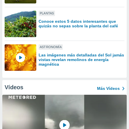
ón de
uedes
uestro sitio
PLANTAS
ed.com.py.
Conoce estos 5 datos interesantes que
o, te
quizás no sepas sobre la planta del café
 de que
talarán
e sean
para
ASTRONOMÍA
a
Las imágenes más detalladas del Sol jamás
por el sitio
vistas revelan remolinos de energía
o se
magnética
cookies para
nto ni para
licidad o
Vídeos
Más Vídeos
ado, aunque
sualizar
general no
ada. Puedes
 instalación
y acceder a
io web a