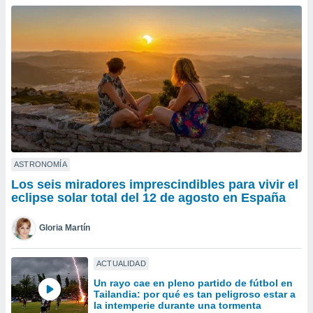
ublicidad y
do en
 mismo.
sultar más
 en nuestra
 Cookies
y
ualquier
ento
 botón
ación de
kies
ASTRONOMÍA
 disponible
Los seis miradores imprescindibles para vivir el
e nuestra
eclipse solar total del 12 de agosto en España
.
Gloria Martín
IVAMENTE,
ACTUALIDAD
as
Un rayo cae en pleno partido de fútbol en
 a cookies
Tailandia: por qué es tan peligroso estar a
 no aceptar
la intemperie durante una tormenta