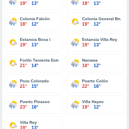
19°
13°
18°
13°
Colonia Falcón
Colonia General Brugu
18°
12°
19°
12°
Estancia Boca i
Estancia Villa Rey
19°
13°
19°
13°
Fortín Teniente Esteban Martínez
Nanawa
21°
14°
18°
12°
Pozo Colorado
Puerto Colón
21°
15°
22°
16°
Puerto Pinasco
Villa Hayes
23°
16°
19°
12°
Villa Rey
19°
13°