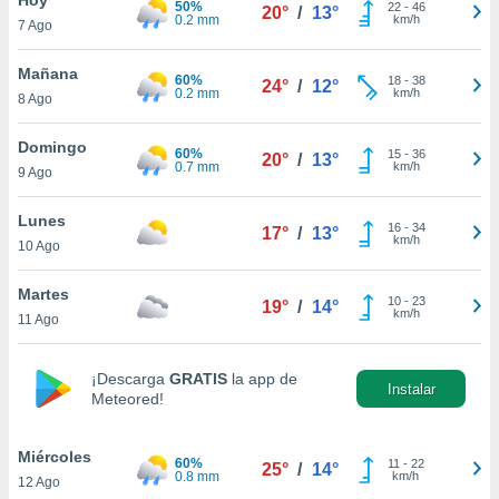
50%
ublicidad y
22
-
46
20°
/
13°
0.2 mm
km/h
7 Ago
do en
 mismo.
Mañana
60%
18
-
38
24°
/
12°
sultar más
0.2 mm
km/h
8 Ago
 en nuestra
 Cookies
y
Domingo
60%
15
-
36
ualquier
20°
/
13°
0.7 mm
km/h
9 Ago
ento
 botón
Lunes
16
-
34
17°
/
13°
ación de
km/h
10 Ago
kies
 disponible
Martes
10
-
23
e nuestra
19°
/
14°
km/h
11 Ago
.
IVAMENTE,
¡Descarga
GRATIS
la app de
Instalar
Meteored!
as
 a cookies
Miércoles
60%
11
-
22
25°
/
14°
0.8 mm
km/h
12 Ago
 no aceptar