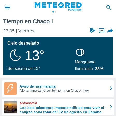
Tiempo en Chaco i
privacidad
23:05
Viernes
...
o de
om.py
com.py) ha
Cielo despejado
ado por
13°
es para
ue la
 que se
Menguante
e calidad.
Sensación de 13°
Iluminada:
33%
eder a este
ediante las
opciones:
Aviso de nivel naranja
Alerta importante por tormenta en Chaco i hoy
ookies y
e forma
Astronomía
d digital
Los seis miradores imprescindibles para vivir el
eclipse solar total del 12 de agosto en España
ada, basada