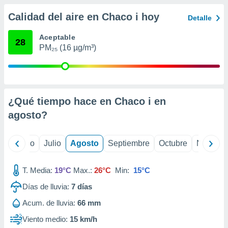
ados con el
 seleccionar
Calidad del aire en Chaco i hoy
Detalle
o.
calización
Aceptable
28
precisa e
PM₂₅ (16 µg/m³)
ión mediante
, publicidad
dos,
¿Qué tiempo hace en Chaco i en
 publicidad
,
agosto
?
ón de
 desarrollo
s.
yo
Junio
Julio
Agosto
Septiembre
Octubre
Noviemb
tros 1199
ios
T. Media:
19°C
Max.:
26°C
Min:
15°C
Días de lluvia:
7
días
Acum. de lluvia:
66 mm
Viento medio:
15 km/h