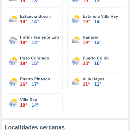
19°
13°
19°
13°
Estancia Boca i
Estancia Villa Rey
19°
14°
19°
14°
Fortín Teniente Esteban Martínez
Nanawa
19°
14°
19°
13°
Pozo Colorado
Puerto Colón
19°
15°
23°
16°
Puerto Pinasco
Villa Hayes
26°
17°
21°
13°
Villa Rey
19°
14°
Localidades cercanas