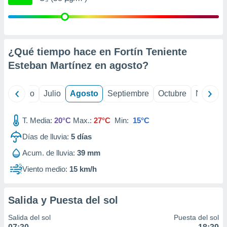
ados con el
 seleccionar
o.
calización
precisa e
¿Qué tiempo hace en Fortín Teniente
ión mediante
Esteban Martínez en
agosto
?
, publicidad
yo
Junio
Julio
Agosto
Septiembre
Octubre
Noviemb
dos,
 publicidad
,
T. Media:
20°C
Max.:
27°C
Min:
15°C
ón de
 desarrollo
Días de lluvia:
5
días
s.
Acum. de lluvia:
39 mm
tros 1199
ios
Viento medio:
15 km/h
Salida y Puesta del sol
Salida del sol
Puesta del sol