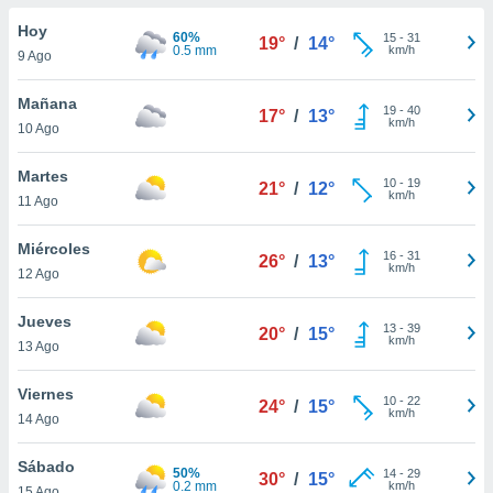
ublicidad y
Hoy
60%
15
-
31
19°
/
14°
do en
0.5 mm
km/h
9 Ago
 mismo.
sultar más
Mañana
19
-
40
 en nuestra
17°
/
13°
km/h
10 Ago
 Cookies
y
ualquier
Martes
10
-
19
21°
/
12°
ento
km/h
11 Ago
 botón
ación de
Miércoles
16
-
31
kies
26°
/
13°
km/h
12 Ago
 disponible
e nuestra
Jueves
.
13
-
39
20°
/
15°
km/h
13 Ago
IVAMENTE,
Viernes
10
-
22
24°
/
15°
km/h
14 Ago
as
 a cookies
Sábado
50%
14
-
29
30°
/
15°
 no aceptar
0.2 mm
km/h
15 Ago