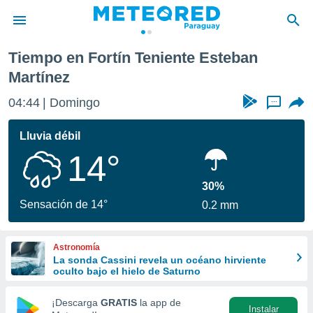
Tiempo en Fortín Teniente Esteban
privacidad
Martínez
o de
om.py
04:44
Domingo
...
com.py) ha
ado por
Lluvia débil
es para
ue la
14°
 que se
e calidad.
30%
eder a este
Sensación de 14°
ediante las
0.2 mm
opciones:
ookies y
Astronomía
e forma
La sonda Cassini revela un océano hirviente
oculto bajo el hielo de Saturno
d digital
¡Descarga
GRATIS
la app de
ada, basada
Instalar