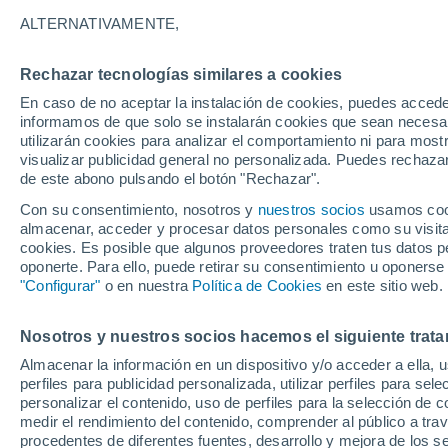
21°
ALTERNATIVAMENTE,
Rechazar tecnologías similares a cookies
Menguant
En caso de no aceptar la instalación de cookies, puedes accede
Iluminada
Sensación de 21°
informamos de que solo se instalarán cookies que sean necesari
utilizarán cookies para analizar el comportamiento ni para most
visualizar publicidad general no personalizada. Puedes rechazar
de este abono pulsando el botón "Rechazar".
Actualidad
El desierto que alimenta la selva: un experto 
Con su consentimiento, nosotros y
nuestros socios
usamos cooki
NASA revela cómo el Sáhara mantiene viva la
almacenar, acceder y procesar datos personales como su visita e
Amazonía
cookies. Es posible que algunos proveedores traten tus datos pe
Tiempo 1 - 7 días
Actualidad
Mapa de lluvia
Radar
oponerte. Para ello, puede retirar su consentimiento u oponerse
"Configurar"
o en nuestra
Política de Cookies
en este sitio web.
Nosotros y nuestros socios hacemos el siguiente trata
Mañana
Viernes
Hoy
Almacenar la información en un dispositivo y/o acceder a ella, 
6 Ago
7 Ago
5 Ago
perfiles para publicidad personalizada, utilizar perfiles para sele
personalizar el contenido, uso de perfiles para la selección de c
medir el rendimiento del contenido, comprender al público a tra
procedentes de diferentes fuentes, desarrollo y mejora de los se
70%
70%