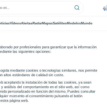
ticias
Vídeos
Alertas
Radar
Mapas
Satélites
Modelos
Mundo
borado por profesionales para garantizar que la información
ediante las siguientes opciones:
íaz
ecogida mediante cookies o tecnologías similares, nos permite
on altos estándares de calidad sin coste.
al Díaz
eb aceptando la instalación de todas las cookies, ya sean
 y análisis del comportamiento en el sitio web, así como
...
ntenido personalizado en función del mismo. Puedes consultar
alquier momento el consentimiento pulsando el botón
Por hora
uestra página web.
Lluvias débiles en las próximas
horas