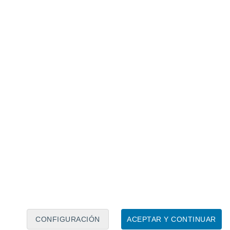
Calendario lunar
Lun
Mar
Mié
Jue
Vie
Sáb
Dom
5
6
7
8
9
10
11
12
13
14
15
16
17
18
CONFIGURACIÓN
ACEPTAR Y CONTINUAR