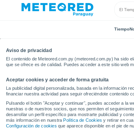
Tiempo
No
Aviso de privacidad
El contenido de Meteored.com.py (meteored.com.py) ha sido ela
que se ofrece es de calidad. Puedes acceder a este sitio web m
Aceptar cookies y acceder de forma gratuita
Inicio
Departamento de Boquerón
Fortín General D
La publicidad digital personalizada, basada en la información r
financiar nuestra actividad para seguir ofreciéndote contenido c
Tiempo en Fortín Gener
Pulsando el botón "Aceptar y continuar", puedes acceder a la w
nuestras o de nuestros socios, que nos permiten el seguimiento
22:02
Miércoles
desarrollar un perfil específico para mostrarte publicidad y co
más información en nuestra
Política de Cookies
y retirar en cu
Configuración de cookies
que aparece disponible en el pie de n
Nubes y claros