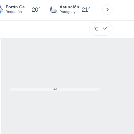
Fortín General Díaz
Asunción
Santa Rit
20°
21°
Boquerón
Paraguay
Alto Paraná
°C