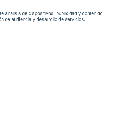
1.9 mm
0.6 mm
30°
/
15°
19°
/
14°
16°
/
13°
18°
/
12°
e análisis de dispositivos, publicidad y contenido
n de audiencia y desarrollo de servicios.
-
45
km/h
20
-
45
km/h
17
-
39
km/h
11
-
22
km/h
5 de agosto
s
Norte
1 Bajo
°
5
-
22 km/h
FPS:
no
s
Noreste
0 Bajo
°
3
-
12 km/h
FPS:
no
s
Este
0 Bajo
°
5
-
8 km/h
FPS:
no
s
Noreste
0 Bajo
°
14
-
23 km/h
FPS:
no