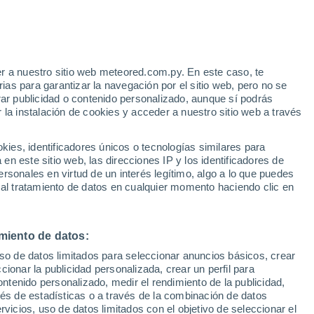
Aviso de nivel naranja
Alerta importante por tormenta en
Fortín General Díaz hoy
e
r a nuestro sitio web meteored.com.py. En este caso, te
:
55%
as para garantizar la navegación por el sitio web, pero no se
rar publicidad o contenido personalizado, aunque sí podrás
 la instalación de cookies y acceder a nuestro sitio web a través
de la
es, identificadores únicos o tecnologías similares para
n este sitio web, las direcciones IP y los identificadores de
rsonales en virtud de un interés legítimo, algo a lo que puedes
 de lluvia
Satélites
Modelos
 al tratamiento de datos en cualquier momento haciendo clic en
miento de datos:
Sábado
Domingo
Lunes
Martes
uso de datos limitados para seleccionar anuncios básicos, crear
8 Ago
9 Ago
10 Ago
11 Ago
ccionar la publicidad personalizada, crear un perfil para
ontenido personalizado, medir el rendimiento de la publicidad,
vés de estadísticas o a través de la combinación de datos
rvicios, uso de datos limitados con el objetivo de seleccionar el
90%
70%