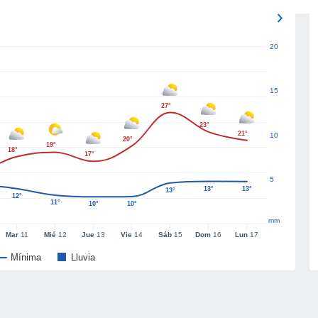
20
15
27°
23°
21°
10
20°
19°
18°
17°
5
13°
13°
13°
12°
11°
10°
10°
mm
Mar
11
Mié
12
Jue
13
Vie
14
Sáb
15
Dom
16
Lun
17
Mínima
Lluvia