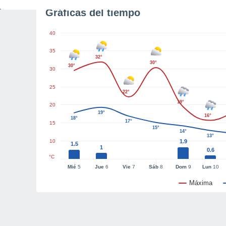
Gráficas del tiempo
40
35
32°
30°
30°
30
25
22°
19°
20
19°
16°
18°
17°
15
15°
14°
13°
10
1.9
1.5
1
0.6
°C
Mié
5
Jue
6
Vie
7
Sáb
8
Dom
9
Lun
10
Máxima