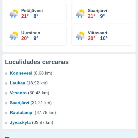
Petäjävesi
Saarijärvi
21°
8°
21°
9°
Uurainen
Viitasaari
20°
9°
20°
10°
Localidades cercanas
Konnevesi
(8.68 km)
Laukaa
(18.92 km)
Vesanto
(30.43 km)
Saarijärvi
(31.21 km)
Rautalampi
(37.75 km)
Jyväskylä
(39.97 km)