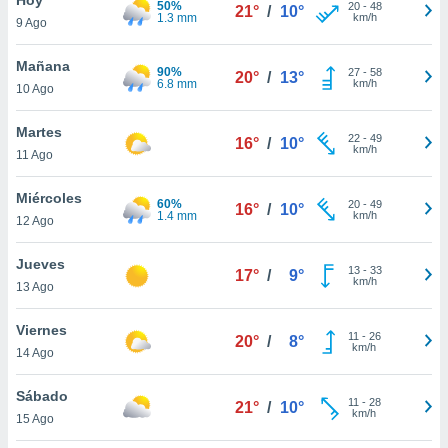
50%
ublicidad y
20
-
48
21°
/
10°
1.3 mm
km/h
9 Ago
do en
 mismo.
Mañana
90%
27
-
58
20°
/
13°
sultar más
6.8 mm
km/h
10 Ago
 en nuestra
 Cookies
y
Martes
22
-
49
ualquier
16°
/
10°
km/h
11 Ago
ento
 botón
Miércoles
60%
20
-
49
16°
/
10°
ación de
1.4 mm
km/h
12 Ago
kies
 disponible
Jueves
13
-
33
e nuestra
17°
/
9°
km/h
13 Ago
.
Viernes
IVAMENTE,
11
-
26
20°
/
8°
km/h
14 Ago
as
Sábado
11
-
28
21°
/
10°
 a cookies
km/h
15 Ago
 no aceptar