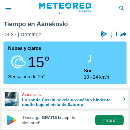
Tiempo en Äänekoski
privacidad
08:37
Domingo
...
o de
om.py
com.py) ha
Nubes y claros
ado por
15°
es para
ue la
 que se
Sur
e calidad.
Sensación de 15°
10
24 km/h
eder a este
ediante las
opciones:
Astronomía
La sonda Cassini revela un océano hirviente
ookies y
oculto bajo el hielo de Saturno
e forma
¡Descarga
GRATIS
la app de
Instalar
d digital
Meteored!
ada, basada