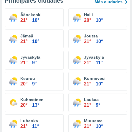
Principales ciudades
Más ciudades
Äänekoski
Halli
21°
10°
20°
10°
Jämsä
Joutsa
21°
10°
21°
10°
Jyväskylä
Jyväskylä
21°
9°
21°
11°
Keuruu
Konnevesi
20°
9°
21°
10°
Kuhmoinen
Laukaa
20°
13°
21°
9°
Luhanka
Muurame
21°
11°
21°
10°