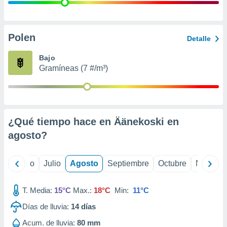
ados con el
 seleccionar
o.
calización
Polen
Detalle
precisa e
ión mediante
Bajo
Gramíneas (7 #/m³)
, publicidad
dos,
 publicidad
,
¿Qué tiempo hace en Äänekoski en
ón de
 desarrollo
agosto
?
s.
tros 1199
yo
Junio
Julio
Agosto
Septiembre
Octubre
Noviemb
ios
T. Media:
15°C
Max.:
18°C
Min:
11°C
Días de lluvia:
14
días
Acum. de lluvia:
80 mm