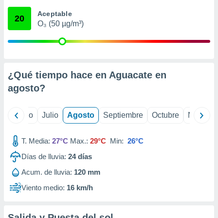
ados con el
 seleccionar
Aceptable
20
o.
O₃ (50 µg/m³)
calización
precisa e
ión mediante
, publicidad
¿Qué tiempo hace en Aguacate en
agosto
?
dos,
 publicidad
,
yo
Junio
Julio
Agosto
Septiembre
Octubre
Noviemb
ón de
 desarrollo
s.
T. Media:
27°C
Max.:
29°C
Min:
26°C
tros 1199
Días de lluvia:
24
días
ios
Acum. de lluvia:
120 mm
Viento medio:
16 km/h
Salida y Puesta del sol