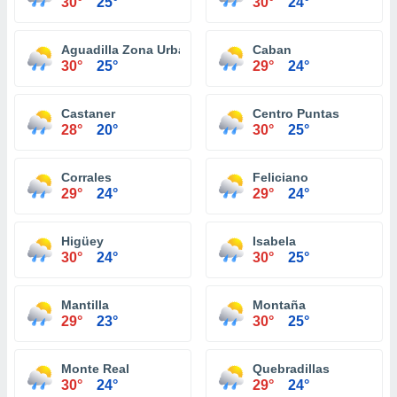
30°
25°
30°
24°
Aguadilla Zona Urbana
Caban
30°
25°
29°
24°
Castaner
Centro Puntas
28°
20°
30°
25°
Corrales
Feliciano
29°
24°
29°
24°
Higüey
Isabela
30°
24°
30°
25°
Mantilla
Montaña
29°
23°
30°
25°
Monte Real
Quebradillas
30°
24°
29°
24°