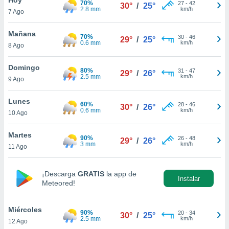
70%
ublicidad y
27
-
42
30°
/
25°
2.8 mm
km/h
7 Ago
do en
 mismo.
Mañana
70%
30
-
46
29°
/
25°
sultar más
0.6 mm
km/h
8 Ago
 en nuestra
 Cookies
y
Domingo
80%
31
-
47
ualquier
29°
/
26°
2.5 mm
km/h
9 Ago
ento
 botón
Lunes
60%
28
-
46
30°
/
26°
ación de
0.6 mm
km/h
10 Ago
kies
 disponible
Martes
90%
26
-
48
e nuestra
29°
/
26°
3 mm
km/h
11 Ago
.
IVAMENTE,
¡Descarga
GRATIS
la app de
Instalar
Meteored!
as
 a cookies
Miércoles
90%
20
-
34
30°
/
25°
2.5 mm
km/h
12 Ago
 no aceptar