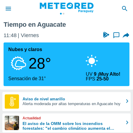
Tiempo en Aguacate
privacidad
11:48
Viernes
...
o de
om.py
com.py) ha
Nubes y claros
ado por
28°
es para
ue la
 que se
UV
9 ¡Muy Alto!
e calidad.
Sensación de 31°
FPS
25-50
eder a este
ediante las
opciones:
Aviso de nivel amarillo
Alerta moderada por altas temperaturas en Aguacate hoy
ookies y
e forma
Actualidad
d digital
El aviso de la OMM sobre los incendios
forestales: "el cambio climático aumenta el
ada, basada