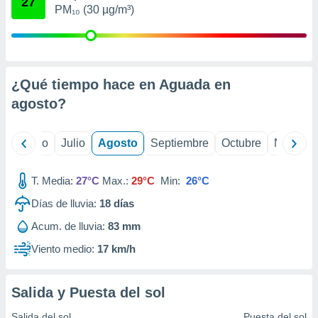
27
ados con el
PM₁₀ (30 µg/m³)
 seleccionar
o.
calización
precisa e
ión mediante
¿Qué tiempo hace en Aguada en
agosto
?
, publicidad
dos,
yo
Junio
Julio
Agosto
Septiembre
Octubre
Noviemb
 publicidad
,
ón de
T. Media:
27°C
Max.:
29°C
Min:
26°C
 desarrollo
s.
Días de lluvia:
18
días
tros 1199
Acum. de lluvia:
83 mm
ios
Viento medio:
17 km/h
Salida y Puesta del sol
Salida del sol
Puesta del sol