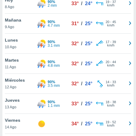
90%
ublicidad y
19
-
37
33°
/
24°
2 mm
km/h
8 Ago
do en
 mismo.
Mañana
90%
20
-
45
31°
/
25°
sultar más
4.7 mm
km/h
9 Ago
 en nuestra
 Cookies
y
Lunes
90%
17
-
39
ualquier
32°
/
25°
3.1 mm
km/h
10 Ago
ento
 botón
Martes
90%
20
-
44
32°
/
25°
ación de
4.8 mm
km/h
11 Ago
kies
 disponible
Miércoles
90%
14
-
33
e nuestra
32°
/
24°
3.5 mm
km/h
12 Ago
.
Jueves
IVAMENTE,
90%
18
-
38
33°
/
25°
1.1 mm
km/h
13 Ago
as
Viernes
19
-
52
34°
/
25°
 a cookies
km/h
14 Ago
 no aceptar