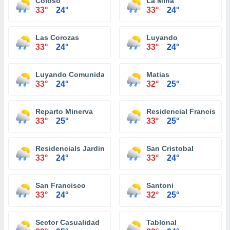
Coloso
La Mina
33°
24°
33°
24°
Las Corozas
Luyando
33°
24°
33°
24°
Luyando Comunidad
Matias
33°
24°
32°
25°
Reparto Minerva
Residencial Francisco 
33°
25°
33°
25°
Residencials Jardines De Aguada
San Cristobal
33°
24°
33°
24°
San Francisco
Santoni
33°
24°
32°
25°
Sector Casualidad
Tablonal