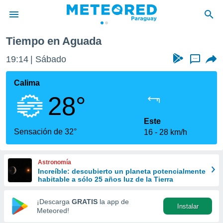
Tiempo en Aguada
privacidad
19:15
Sábado
...
o de
om.py
com.py) ha
Calima
ado por
28°
es para
ue la
 que se
Este
e calidad.
Sensación de 32°
16
28 km/h
eder a este
ediante las
opciones:
Astronomía
Increíble: descubierto un planeta potencialmente
ookies y
habitable a sólo 25 años luz de la Tierra
e forma
¡Descarga
GRATIS
la app de
Instalar
d digital
Meteored!
ada, basada