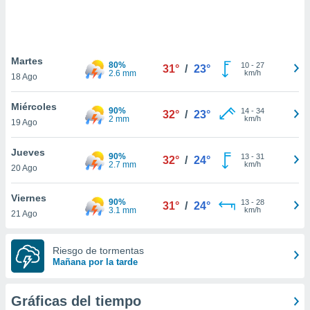
ste abono
 botón
.
Martes
80%
10
-
27
31°
/
23°
nto,
2.6 mm
km/h
18 Ago
cios
Miércoles
kies,
90%
14
-
34
32°
/
23°
2 mm
km/h
19 Ago
ores únicos
as similares
nar,
Jueves
90%
13
-
31
32°
/
24°
rocesar
2.7 mm
km/h
20 Ago
onales como
 este sitio
Viernes
recciones IP
90%
13
-
28
31°
/
24°
3.1 mm
km/h
21 Ago
ficadores de
 posible
s
Riesgo de tormentas
 traten tus
Mañana por la tarde
nales en
 interés
go a lo que
Gráficas del tiempo
nerte. Para