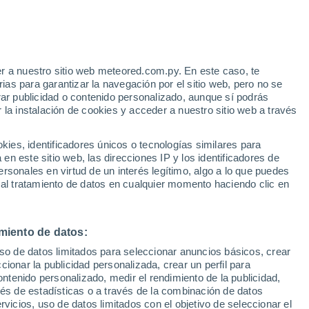
Aviso de nivel amarillo
Alerta moderada por altas
temperaturas en Ajka hoy
r a nuestro sitio web meteored.com.py. En este caso, te
/h
as para garantizar la navegación por el sitio web, pero no se
rar publicidad o contenido personalizado, aunque sí podrás
 la instalación de cookies y acceder a nuestro sitio web a través
tales:
es, identificadores únicos o tecnologías similares para
 no
n este sitio web, las direcciones IP y los identificadores de
rsonales en virtud de un interés legítimo, algo a lo que puedes
Radar de lluvia
Satélites
Modelos
 al tratamiento de datos en cualquier momento haciendo clic en
miento de datos:
Lunes
Martes
Miércoles
Jueves
uso de datos limitados para seleccionar anuncios básicos, crear
10 Ago
11 Ago
12 Ago
13 Ago
ccionar la publicidad personalizada, crear un perfil para
ontenido personalizado, medir el rendimiento de la publicidad,
vés de estadísticas o a través de la combinación de datos
rvicios, uso de datos limitados con el objetivo de seleccionar el