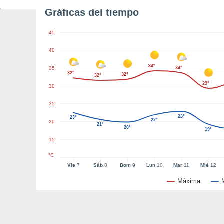
Gráficas del tiempo
45
40
34°
35
34°
32°
32°
32°
29°
30
25
23°
23°
22°
20
21°
20°
19°
15
°C
Vie
7
Sáb
8
Dom
9
Lun
10
Mar
11
Mié
12
Máxima