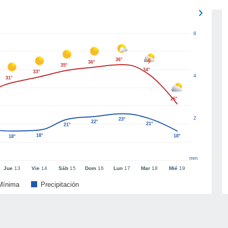
6
36°
36°
35°
34°
33°
4
31°
26°
2
23°
22°
21°
21°
18°
18°
18°
mm
Jue
13
Vie
14
Sáb
15
Dom
16
Lun
17
Mar
18
Mié
19
Mínima
Precipitación