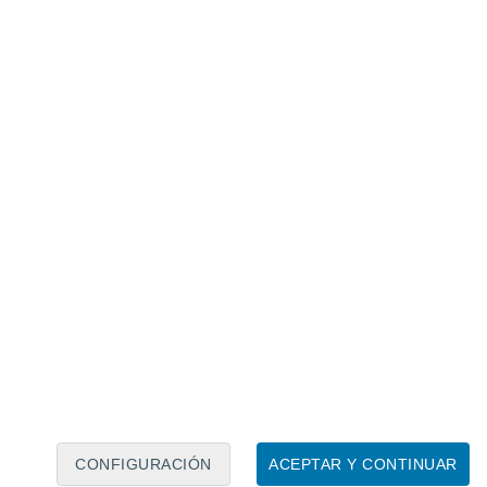
Calendario lunar
Lun
Mar
Mié
Jue
Vie
Sáb
Dom
7
8
9
10
11
12
13
14
15
16
17
18
19
20
CONFIGURACIÓN
ACEPTAR Y CONTINUAR