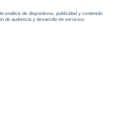
34°
/
22°
34°
/
23°
29°
/
19°
31°
/
18°
e análisis de dispositivos, publicidad y contenido
n de audiencia y desarrollo de servicios.
-
33
km/h
15
-
36
km/h
17
-
41
km/h
10
-
28
km/h
Norte
0 Bajo
19
-
42 km/h
FPS:
no
Norte
1 Bajo
22
-
45 km/h
FPS:
no
Norte
2 Bajo
24
-
50 km/h
FPS:
no
uboso
Norte
5 Medio
22
-
50 km/h
FPS:
6-10