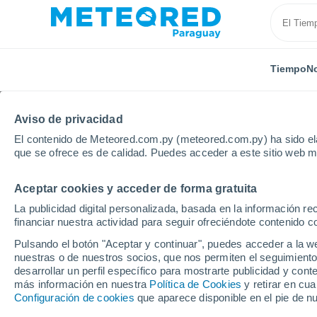
Tiempo
No
Aviso de privacidad
El contenido de Meteored.com.py (meteored.com.py) ha sido ela
que se ofrece es de calidad. Puedes acceder a este sitio web m
Aceptar cookies y acceder de forma gratuita
Inicio
Hungría
Condado de Veszprém
Ajka
La publicidad digital personalizada, basada en la información r
financiar nuestra actividad para seguir ofreciéndote contenido c
Tiempo en Ajka
Pulsando el botón "Aceptar y continuar", puedes acceder a la w
nuestras o de nuestros socios, que nos permiten el seguimiento
07:20
Viernes
desarrollar un perfil específico para mostrarte publicidad y co
más información en nuestra
Política de Cookies
y retirar en cu
Configuración de cookies
que aparece disponible en el pie de n
Nubes y claros