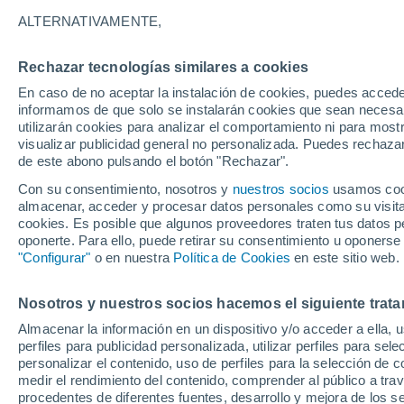
24°
ALTERNATIVAMENTE,
Rechazar tecnologías similares a cookies
Norte
En caso de no aceptar la instalación de cookies, puedes accede
Sensación de 25°
19
-
42 km
informamos de que solo se instalarán cookies que sean necesari
utilizarán cookies para analizar el comportamiento ni para most
visualizar publicidad general no personalizada. Puedes rechazar
de este abono pulsando el botón "Rechazar".
Actualidad
El aviso de la OMM sobre los incendios fores
Con su consentimiento, nosotros y
nuestros socios
usamos cooki
"el cambio climático aumenta el riesgo, pero
almacenar, acceder y procesar datos personales como su visita e
es el único culpable
cookies. Es posible que algunos proveedores traten tus datos pe
Tiempo 1 - 7 días
Actualidad
Mapa de nubosidad
oponerte. Para ello, puede retirar su consentimiento u oponerse
"Configurar"
o en nuestra
Política de Cookies
en este sitio web.
Nosotros y nuestros socios hacemos el siguiente trata
Mañana
Domingo
Hoy
Almacenar la información en un dispositivo y/o acceder a ella, 
8 Ago
9 Ago
7 Ago
perfiles para publicidad personalizada, utilizar perfiles para sele
personalizar el contenido, uso de perfiles para la selección de c
medir el rendimiento del contenido, comprender al público a tra
procedentes de diferentes fuentes, desarrollo y mejora de los se