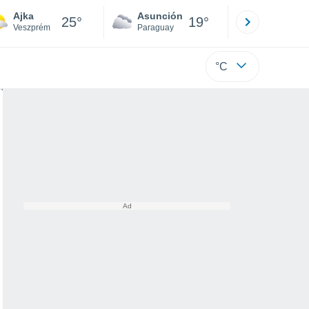
Ajka
Asunción
Santa Rit
25°
19°
Veszprém
Paraguay
Alto Paraná
°C