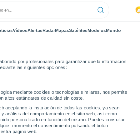
ticias
Vídeos
Alertas
Radar
Mapas
Satélites
Modelos
Mundo
borado por profesionales para garantizar que la información
ediante las siguientes opciones:
ecogida mediante cookies o tecnologías similares, nos permite
on altos estándares de calidad sin coste.
eb aceptando la instalación de todas las cookies, ya sean
 y análisis del comportamiento en el sitio web, así como
...
ntenido personalizado en función del mismo. Puedes consultar
alquier momento el consentimiento pulsando el botón
Por hora
uestra página web.
Cielos nubosos en las próximas
horas