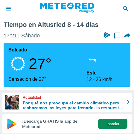
Tiempo en Altusried 8 - 14 días
privacidad
17:21
Sábado
...
o de
om.py
com.py) ha
Soleado
ado por
27°
es para
ue la
 que se
Este
e calidad.
Sensación de 27°
12
26 km/h
eder a este
ediante las
opciones:
Actualidad
Por qué nos preocupa el cambio climático pero
ookies y
rechazamos las leyes para frenarlo: la respuesta
e forma
de la ciencia
¡Descarga
GRATIS
la app de
Instalar
d digital
Meteored!
ada, basada