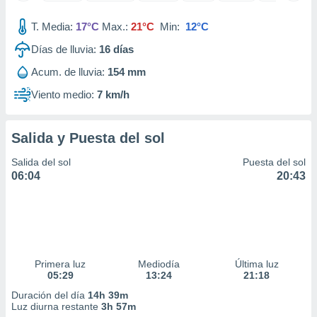
ar perfiles
idad
T. Media:
17°C
Max.:
21°C
Min:
12°C
a, utilizar
Días de lluvia:
16
días
a
 la
Acum. de lluvia:
154 mm
da, crear un
Viento medio:
7 km/h
personalizar
o, uso de
a la
Salida y Puesta del sol
e contenido
do, medir el
Salida del sol
Puesta del sol
 de la
06:04
20:43
medir el
 del
 comprender
 través de
s o a través
nación de
Primera luz
Mediodía
Última luz
edentes de
05:29
13:24
21:18
fuentes,
y mejora de
Duración del día
14h 39m
os, uso de
Luz diurna restante
3h 57m