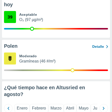
retirar su
hoy
ento u
Aceptable
39
 de datos
O₃ (97 µg/m³)
er momento
ic en
o en
 Cookies
en
Polen
eb.
Detalle
Moderado
y
socios
Gramíneas (46 #/m³)
el
to de
la
¿Qué tiempo hace en Altusried en
 en un
agosto
?
 y/o acceder
 de datos
ara
Enero
Febrero
Marzo
Abril
Mayo
Junio
Ju
 anuncios