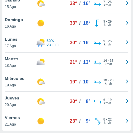
ublicidad y
7
-
26
33°
/
16°
km/h
15 Ago
do en
 mismo.
Domingo
9
-
29
33°
/
18°
sultar más
km/h
16 Ago
 en nuestra
 Cookies
y
Lunes
60%
9
-
25
ualquier
30°
/
16°
0.3 mm
km/h
17 Ago
ento
 botón
Martes
14
-
35
21°
/
13°
ación de
km/h
18 Ago
kies
 disponible
Miércoles
10
-
26
e nuestra
19°
/
10°
km/h
19 Ago
.
Jueves
IVAMENTE,
6
-
19
20°
/
8°
km/h
20 Ago
as
Viernes
8
-
22
23°
/
9°
 a cookies
km/h
21 Ago
 no aceptar