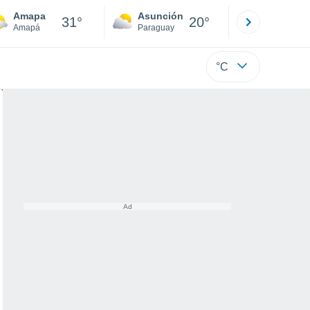
Amapa
Asunción
Santa Rit
31°
20°
Amapá
Paraguay
Alto Paraná
°C