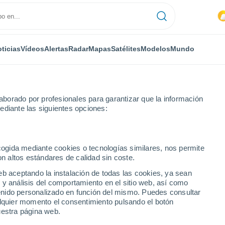
ticias
Vídeos
Alertas
Radar
Mapas
Satélites
Modelos
Mundo
borado por profesionales para garantizar que la información
ediante las siguientes opciones:
ecogida mediante cookies o tecnologías similares, nos permite
on altos estándares de calidad sin coste.
eb aceptando la instalación de todas las cookies, ya sean
 y análisis del comportamiento en el sitio web, así como
...
ntenido personalizado en función del mismo. Puedes consultar
alquier momento el consentimiento pulsando el botón
Por hora
uestra página web.
Calor Húmedo Sofocante en las
próximas horas