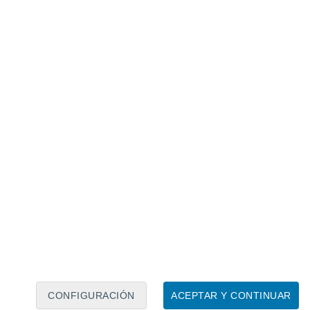
Calendario lunar
Lun
Mar
Mié
Jue
Vie
Sáb
Dom
8
9
10
11
12
13
14
15
16
17
18
19
20
21
CONFIGURACIÓN
ACEPTAR Y CONTINUAR