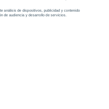
2.1 mm
2.9 mm
2.8 mm
0.8 mm
33°
/
24°
32°
/
24°
32°
/
24°
33°
/
24°
e análisis de dispositivos, publicidad y contenido
n de audiencia y desarrollo de servicios.
-
33
km/h
13
-
29
km/h
13
-
33
km/h
12
-
32
km/h
sto
Este
8 ¡Muy Alto!
14
-
33 km/h
FPS:
25-50
Este
9 ¡Muy Alto!
15
-
34 km/h
FPS:
25-50
Este
9 ¡Muy Alto!
15
-
36 km/h
FPS:
25-50
Este
8 ¡Muy Alto!
16
-
36 km/h
FPS:
25-50