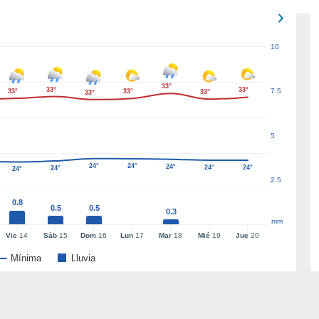
10
33°
33°
33°
7.5
33°
33°
33°
33°
5
24°
24°
24°
24°
24°
24°
24°
2.5
0.8
0.5
0.5
0.3
mm
Vie
14
Sáb
15
Dom
16
Lun
17
Mar
18
Mié
19
Jue
20
Mínima
Lluvia