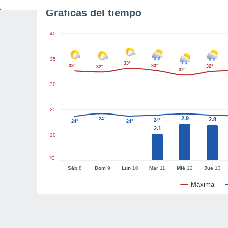
Gráficas del tiempo
40
35
33°
33°
33°
32°
32°
32°
30
25
2.9
24°
2.8
24°
24°
24°
2.1
20
°C
Sáb
8
Dom
9
Lun
10
Mar
11
Mié
12
Jue
13
Máxima