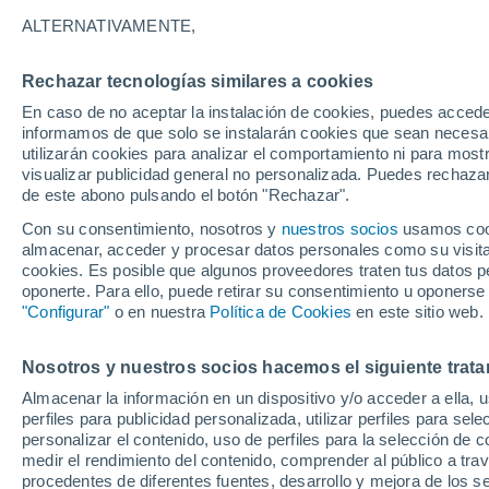
31°
ALTERNATIVAMENTE,
Rechazar tecnologías similares a cookies
UV
8 ¡Muy
En caso de no aceptar la instalación de cookies, puedes accede
Sensación de 35°
FPS
25-50
informamos de que solo se instalarán cookies que sean necesari
utilizarán cookies para analizar el comportamiento ni para most
visualizar publicidad general no personalizada. Puedes rechazar
de este abono pulsando el botón "Rechazar".
Astronomía
Los seis miradores imprescindibles para vivir
Con su consentimiento, nosotros y
nuestros socios
usamos cooki
eclipse solar total del 12 de agosto en Españ
almacenar, acceder y procesar datos personales como su visita e
cookies. Es posible que algunos proveedores traten tus datos pe
Tiempo 1 - 7 días
Actualidad
Mapa de nubosidad
oponerte. Para ello, puede retirar su consentimiento u oponerse
"Configurar"
o en nuestra
Política de Cookies
en este sitio web.
Nosotros y nuestros socios hacemos el siguiente trata
Mañana
Lunes
Hoy
Almacenar la información en un dispositivo y/o acceder a ella, 
9 Ago
10 Ago
8 Ago
perfiles para publicidad personalizada, utilizar perfiles para sele
personalizar el contenido, uso de perfiles para la selección de c
medir el rendimiento del contenido, comprender al público a tra
procedentes de diferentes fuentes, desarrollo y mejora de los se