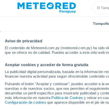
Tiempo
No
Aviso de privacidad
El contenido de Meteored.com.py (meteored.com.py) ha sido ela
que se ofrece es de calidad. Puedes acceder a este sitio web m
Aceptar cookies y acceder de forma gratuita
Inicio
Brasil
Estado de Amapá
Amapa
La publicidad digital personalizada, basada en la información r
financiar nuestra actividad para seguir ofreciéndote contenido c
Tiempo en Amapa - AP
Pulsando el botón "Aceptar y continuar", puedes acceder a la w
nuestras o de nuestros socios, que nos permiten el seguimiento
10:53
Sábado
desarrollar un perfil específico para mostrarte publicidad y co
más información en nuestra
Política de Cookies
y retirar en cu
Configuración de cookies
que aparece disponible en el pie de n
Nubes y claros