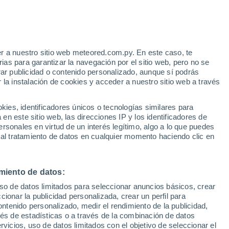
 Alto!
r a nuestro sitio web meteored.com.py. En este caso, te
as para garantizar la navegación por el sitio web, pero no se
rar publicidad o contenido personalizado, aunque sí podrás
 la instalación de cookies y acceder a nuestro sitio web a través
 el
es, identificadores únicos o tecnologías similares para
a
n este sitio web, las direcciones IP y los identificadores de
rsonales en virtud de un interés legítimo, algo a lo que puedes
Radar de lluvia
Satélites
Modelos
 al tratamiento de datos en cualquier momento haciendo clic en
miento de datos:
Martes
Miércoles
Jueves
Viernes
uso de datos limitados para seleccionar anuncios básicos, crear
11 Ago
12 Ago
13 Ago
14 Ago
ccionar la publicidad personalizada, crear un perfil para
ontenido personalizado, medir el rendimiento de la publicidad,
vés de estadísticas o a través de la combinación de datos
rvicios, uso de datos limitados con el objetivo de seleccionar el
70%
90%
90%
70%