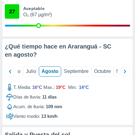
ados con el
 seleccionar
Aceptable
27
o.
O₃ (67 µg/m³)
calización
precisa e
ión mediante
, publicidad
¿Qué tiempo hace en Araranguá - SC
en
agosto
?
dos,
 publicidad
,
yo
Junio
Julio
Agosto
Septiembre
Octubre
Noviemb
ón de
 desarrollo
s.
T. Media:
16°C
Max.:
19°C
Min:
14°C
tros 1199
Días de lluvia:
11
días
ios
Acum. de lluvia:
109 mm
Viento medio:
13 km/h
Salida y Puesta del sol