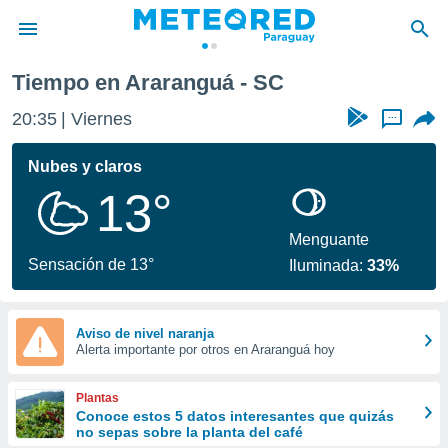
Tiempo en Araranguá - SC
privacidad
20:35
Viernes
...
o de
om.py
com.py) ha
Nubes y claros
ado por
13°
es para
ue la
 que se
Menguante
e calidad.
Sensación de 13°
Iluminada:
33%
eder a este
ediante las
opciones:
Aviso de nivel naranja
Alerta importante por otros en Araranguá hoy
ookies y
e forma
Plantas
d digital
Conoce estos 5 datos interesantes que quizás
no sepas sobre la planta del café
ada, basada