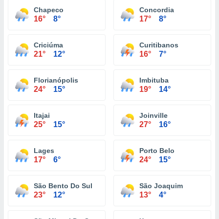
Chapeco
Concordia
16°
8°
17°
8°
Criciúma
Curitibanos
21°
12°
16°
7°
Florianópolis
Imbituba
24°
15°
19°
14°
Itajai
Joinville
25°
15°
27°
16°
Lages
Porto Belo
17°
6°
24°
15°
São Bento Do Sul
São Joaquim
23°
12°
13°
4°