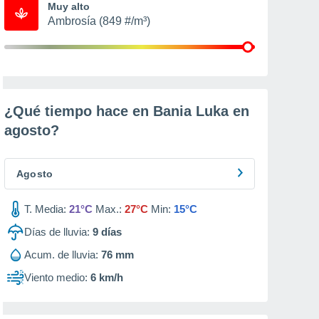
Muy alto
Ambrosía (849 #/m³)
¿Qué tiempo hace en Bania Luka en
agosto
?
Agosto
T. Media:
21°C
Max.:
27°C
Min:
15°C
Días de lluvia:
9
días
Acum. de lluvia:
76 mm
Viento medio:
6 km/h