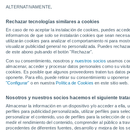
23°
ALTERNATIVAMENTE,
Rechazar tecnologías similares a cookies
Menguant
En caso de no aceptar la instalación de cookies, puedes accede
Iluminada
Sensación de 20°
informamos de que solo se instalarán cookies que sean necesari
utilizarán cookies para analizar el comportamiento ni para most
visualizar publicidad general no personalizada. Puedes rechazar
de este abono pulsando el botón "Rechazar".
Actualidad
El aviso de la OMM sobre los incendios fores
Con su consentimiento, nosotros y
nuestros socios
usamos cooki
"el cambio climático aumenta el riesgo, pero
almacenar, acceder y procesar datos personales como su visita e
es el único culpable
cookies. Es posible que algunos proveedores traten tus datos pe
Tiempo 1 - 7 días
Actualidad
Mapa de nubosidad
oponerte. Para ello, puede retirar su consentimiento u oponerse
"Configurar"
o en nuestra
Política de Cookies
en este sitio web.
Nosotros y nuestros socios hacemos el siguiente trata
Mañana
Domingo
Hoy
Almacenar la información en un dispositivo y/o acceder a ella, 
8 Ago
9 Ago
7 Ago
perfiles para publicidad personalizada, utilizar perfiles para sele
personalizar el contenido, uso de perfiles para la selección de c
medir el rendimiento del contenido, comprender al público a tra
procedentes de diferentes fuentes, desarrollo y mejora de los se
60%
50%