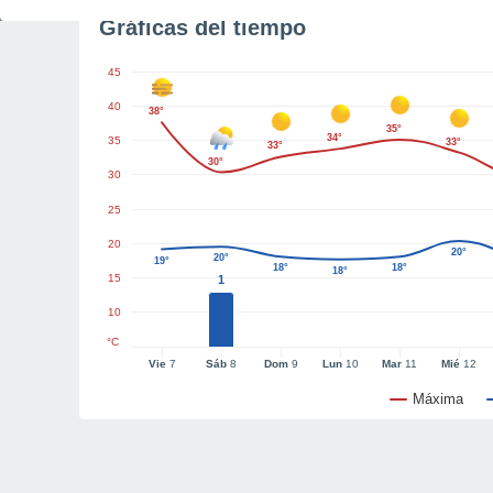
Gráficas del tiempo
45
40
38°
35°
34°
35
33°
33°
30°
30
25
20
20°
20°
19°
18°
18°
18°
15
1
10
°C
Vie
7
Sáb
8
Dom
9
Lun
10
Mar
11
Mié
12
Máxima