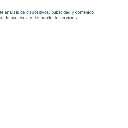
34°
/
18°
35°
/
18°
33°
/
20°
30°
/
18°
e análisis de dispositivos, publicidad y contenido
n de audiencia y desarrollo de servicios.
-
22
km/h
8
-
23
km/h
13
-
32
km/h
13
-
35
km/h
to
s
Noreste
2 Bajo
3°
6
-
19 km/h
FPS:
no
s
Noreste
1 Bajo
2°
7
-
18 km/h
FPS:
no
Noroeste
0 Bajo
9°
7
-
21 km/h
FPS:
no
Suroeste
0 Bajo
6°
3
-
16 km/h
FPS:
no