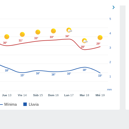
5
4
34°
33°
33°
31°
30°
29°
28°
3
2
18°
18°
16°
16°
16°
15°
15°
1
mm
Jue
13
Vie
14
Sáb
15
Dom
16
Lun
17
Mar
18
Mié
19
Mínima
Lluvia