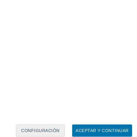
Calendario lunar
Lun
Mar
Mié
Jue
Vie
Sáb
Dom
7
8
9
10
11
12
13
14
15
16
17
18
19
20
CONFIGURACIÓN
ACEPTAR Y CONTINUAR