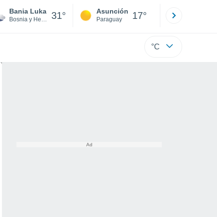
Bania Luka
Asunción
Santa Rit
31°
17°
Bosnia y Herzegovina
Paraguay
Alto Paraná
°C