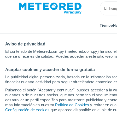
Tiempo
No
Aviso de privacidad
El contenido de Meteored.com.py (meteored.com.py) ha sido ela
que se ofrece es de calidad. Puedes acceder a este sitio web m
Aceptar cookies y acceder de forma gratuita
Inicio
Bosnia y Herzegovina
Bania Luka
La publicidad digital personalizada, basada en la información r
financiar nuestra actividad para seguir ofreciéndote contenido c
Tiempo en Bania Luka
Pulsando el botón "Aceptar y continuar", puedes acceder a la w
nuestras o de nuestros socios, que nos permiten el seguimiento
21:32
Viernes
desarrollar un perfil específico para mostrarte publicidad y co
más información en nuestra
Política de Cookies
y retirar en cu
Configuración de cookies
que aparece disponible en el pie de n
Cielo despejado