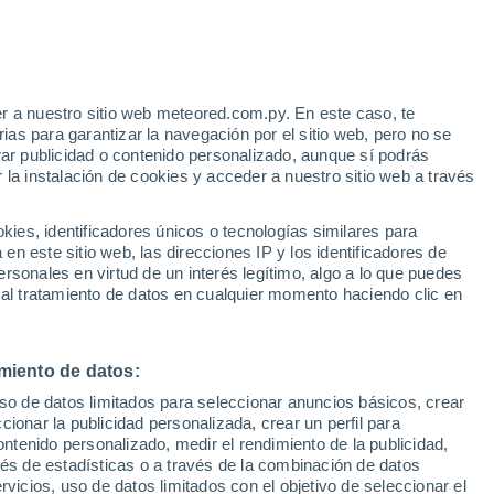
e
r a nuestro sitio web meteored.com.py. En este caso, te
:
35%
as para garantizar la navegación por el sitio web, pero no se
rar publicidad o contenido personalizado, aunque sí podrás
 la instalación de cookies y acceder a nuestro sitio web a través
tales:
es, identificadores únicos o tecnologías similares para
 no
n este sitio web, las direcciones IP y los identificadores de
rsonales en virtud de un interés legítimo, algo a lo que puedes
Radar de lluvia
Satélites
Modelos
 al tratamiento de datos en cualquier momento haciendo clic en
miento de datos:
Lunes
Martes
Miércoles
Jueves
uso de datos limitados para seleccionar anuncios básicos, crear
10 Ago
11 Ago
12 Ago
13 Ago
ccionar la publicidad personalizada, crear un perfil para
ontenido personalizado, medir el rendimiento de la publicidad,
vés de estadísticas o a través de la combinación de datos
rvicios, uso de datos limitados con el objetivo de seleccionar el