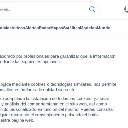
ticias
Vídeos
Alertas
Radar
Mapas
Satélites
Modelos
Mundo
borado por profesionales para garantizar que la información
ediante las siguientes opciones:
ecogida mediante cookies o tecnologías similares, nos permite
on altos estándares de calidad sin coste.
eb aceptando la instalación de todas las cookies, ya sean
 y análisis del comportamiento en el sitio web, así como
...
ntenido personalizado en función del mismo. Puedes consultar
alquier momento el consentimiento pulsando el botón
Por hora
uestra página web.
Intervalos nubosos en las
próximas horas