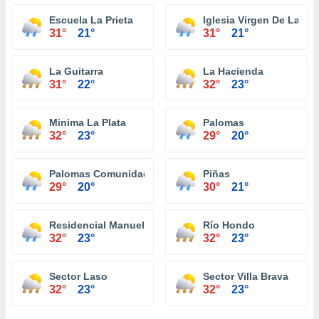
Escuela La Prieta
Iglesia Virgen De La Pr
31°
21°
31°
21°
La Guitarra
La Hacienda
31°
22°
32°
23°
Minima La Plata
Palomas
32°
23°
29°
20°
Palomas Comunidad
Piñas
29°
20°
30°
21°
Residencial Manuel Martorell
Río Hondo
32°
23°
32°
23°
Sector Laso
Sector Villa Brava
32°
23°
32°
23°