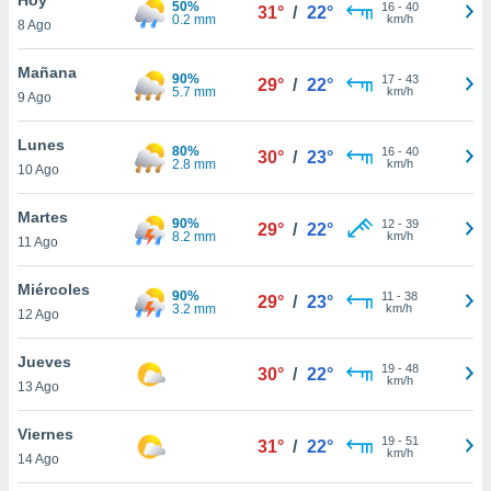
50%
ublicidad y
16
-
40
31°
/
22°
0.2 mm
km/h
8 Ago
do en
 mismo.
Mañana
90%
17
-
43
29°
/
22°
sultar más
5.7 mm
km/h
9 Ago
 en nuestra
 Cookies
y
Lunes
80%
16
-
40
ualquier
30°
/
23°
2.8 mm
km/h
10 Ago
ento
 botón
Martes
90%
12
-
39
29°
/
22°
ación de
8.2 mm
km/h
11 Ago
kies
 disponible
Miércoles
90%
11
-
38
e nuestra
29°
/
23°
3.2 mm
km/h
12 Ago
.
Jueves
IVAMENTE,
19
-
48
30°
/
22°
km/h
13 Ago
as
Viernes
19
-
51
31°
/
22°
 a cookies
km/h
14 Ago
 no aceptar