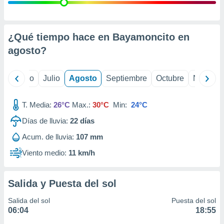
ados con el
 seleccionar
o.
calización
¿Qué tiempo hace en Bayamoncito en
precisa e
agosto
?
ión mediante
, publicidad
yo
Junio
Julio
Agosto
Septiembre
Octubre
Noviemb
dos,
 publicidad
T. Media:
26°C
Max.:
30°C
Min:
24°C
,
Días de lluvia:
22
días
ón de
 desarrollo
Acum. de lluvia:
107 mm
s.
Viento medio:
11 km/h
tros 1199
ios
Salida y Puesta del sol
Salida del sol
Puesta del sol
06:04
18:55