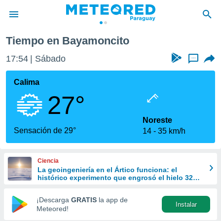
Tiempo en Bayamoncito
privacidad
17:54
Sábado
...
o de
om.py
com.py) ha
Calima
ado por
27°
es para
ue la
 que se
Noreste
e calidad.
Sensación de 29°
14
35 km/h
eder a este
ediante las
opciones:
Ciencia
La geoingeniería en el Ártico funciona: el
ookies y
histórico experimento que engrosó el hielo 32
e forma
cm
¡Descarga
GRATIS
la app de
Instalar
d digital
Meteored!
ada, basada