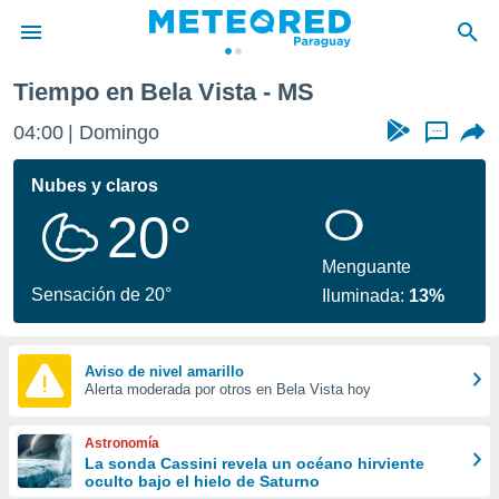
Tiempo en Bela Vista - MS
privacidad
04:00
Domingo
...
o de
om.py
com.py) ha
Nubes y claros
ado por
20°
es para
ue la
 que se
Menguante
e calidad.
Sensación de 20°
Iluminada:
13%
eder a este
ediante las
opciones:
Aviso de nivel amarillo
Alerta moderada por otros en Bela Vista hoy
ookies y
e forma
Astronomía
d digital
La sonda Cassini revela un océano hirviente
oculto bajo el hielo de Saturno
ada, basada