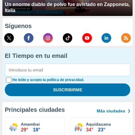
Un enorme diablo de polvo fue avistado en Zapponeta,
Italia
Síguenos
El Tiempo en tu email
He leído y acepto la política de privacidad.
Principales ciudades
Más ciudades
Amambai
Aquidauana
29°
18°
34°
23°