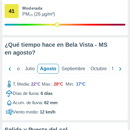
ados con el
 seleccionar
Moderada
41
o.
PM₂₅ (26 µg/m³)
calización
precisa e
ión mediante
, publicidad
¿Qué tiempo hace en Bela Vista - MS
en
agosto
?
dos,
 publicidad
,
yo
Junio
Julio
Agosto
Septiembre
Octubre
Noviemb
ón de
 desarrollo
s.
T. Media:
22°C
Max.:
28°C
Min:
17°C
tros 1199
Días de lluvia:
6
días
ios
Acum. de lluvia:
62 mm
Viento medio:
12 km/h
Salida y Puesta del sol