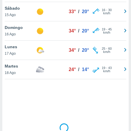
ón de
uedes
Sábado
16
-
30
33°
/
20°
uestro sitio
km/h
15 Ago
ed.com.py.
o, te
Domingo
 de que
19
-
45
34°
/
20°
km/h
16 Ago
talarán
e sean
para
Lunes
25
-
60
34°
/
20°
a
km/h
17 Ago
por el sitio
o se
Martes
19
-
43
cookies para
24°
/
14°
km/h
18 Ago
nto ni para
licidad o
ado, aunque
sualizar
general no
ada. Puedes
 instalación
y acceder a
io web a