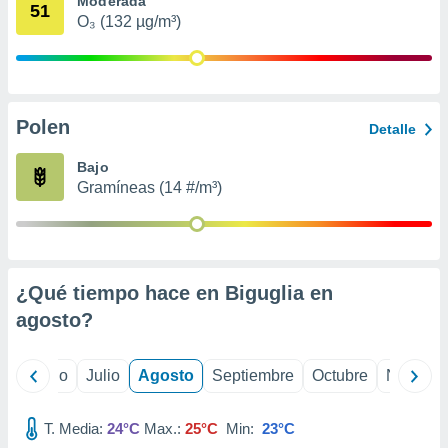
Moderada
ados con el
51
 seleccionar
O₃ (132 µg/m³)
o.
calización
precisa e
ión mediante
Polen
Detalle
, publicidad
Bajo
dos,
Gramíneas (14 #/m³)
 publicidad
,
ón de
 desarrollo
s.
¿Qué tiempo hace en Biguglia en
tros 1199
agosto
?
ios
yo
Junio
Julio
Agosto
Septiembre
Octubre
Noviemb
T. Media:
24°C
Max.:
25°C
Min:
23°C