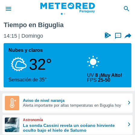
Tiempo en Biguglia
privacidad
14:15
Domingo
...
o de
om.py
com.py) ha
Nubes y claros
ado por
32°
es para
ue la
 que se
UV
8 ¡Muy Alto!
e calidad.
Sensación de 35°
FPS
25-50
eder a este
ediante las
opciones:
Aviso de nivel naranja
Alerta importante por altas temperaturas en Biguglia hoy
ookies y
e forma
Astronomía
d digital
La sonda Cassini revela un océano hirviente
oculto bajo el hielo de Saturno
ada, basada