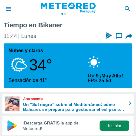
Tiempo en Bikaner
privacidad
11:44
Lunes
...
o de
om.py
com.py) ha
Nubes y claros
ado por
34°
es para
ue la
 que se
UV
9 ¡Muy Alto!
e calidad.
Sensación de 41°
FPS
25-50
eder a este
ediante las
opciones:
Astronomía
Un “Sol negro” sobre el Mediterráneo: cómo
ookies y
Baleares se prepara para gestionar el eclipse con
e forma
turismo responsable
¡Descarga
GRATIS
la app de
Instalar
d digital
Meteored!
ada, basada