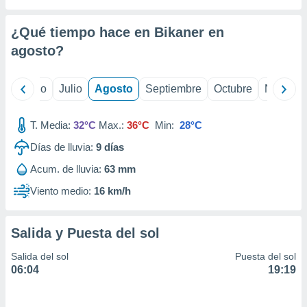
ados con el
 seleccionar
o.
¿Qué tiempo hace en Bikaner en
calización
agosto
?
precisa e
ión mediante
yo
Junio
Julio
Agosto
Septiembre
Octubre
Noviemb
, publicidad
T. Media:
32°C
Max.:
36°C
Min:
28°C
dos,
 publicidad
Días de lluvia:
9
días
,
ón de
Acum. de lluvia:
63 mm
 desarrollo
Viento medio:
16 km/h
s.
tros 1199
ios
Salida y Puesta del sol
Salida del sol
Puesta del sol
06:04
19:19