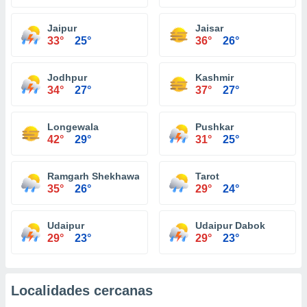
Jaipur
Jaisar
33°
25°
36°
26°
Jodhpur
Kashmir
34°
27°
37°
27°
Longewala
Pushkar
42°
29°
31°
25°
Ramgarh Shekhawati
Tarot
35°
26°
29°
24°
Udaipur
Udaipur Dabok
29°
23°
29°
23°
Localidades cercanas