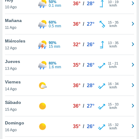
50%
ublicidad y
10
-
19
36°
/
28°
0.1 mm
km/h
10 Ago
do en
 mismo.
Mañana
60%
15
-
35
36°
/
27°
sultar más
0.5 mm
km/h
11 Ago
 en nuestra
 Cookies
y
Miércoles
90%
13
-
35
ualquier
32°
/
26°
15 mm
km/h
12 Ago
ento
 botón
Jueves
80%
11
-
21
35°
/
26°
ación de
1.6 mm
km/h
13 Ago
kies
 disponible
Viernes
16
-
34
e nuestra
36°
/
28°
km/h
14 Ago
.
Sábado
IVAMENTE,
15
-
33
36°
/
27°
km/h
15 Ago
as
Domingo
15
-
32
35°
/
26°
 a cookies
km/h
16 Ago
 no aceptar