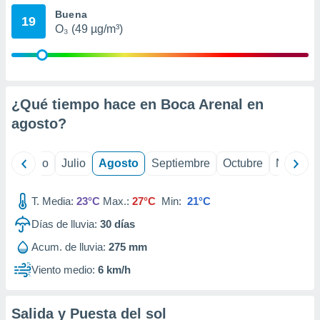
ados con el
Buena
 seleccionar
19
o.
O₃ (49 µg/m³)
calización
precisa e
ión mediante
¿Qué tiempo hace en Boca Arenal en
, publicidad
agosto
?
dos,
 publicidad
,
yo
Junio
Julio
Agosto
Septiembre
Octubre
Noviemb
ón de
 desarrollo
s.
T. Media:
23°C
Max.:
27°C
Min:
21°C
tros 1199
Días de lluvia:
30
días
ios
Acum. de lluvia:
275 mm
Viento medio:
6 km/h
Salida y Puesta del sol