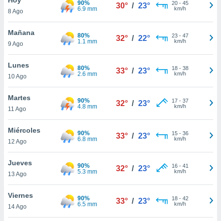
90%
ublicidad y
20
-
45
30°
/
23°
6.9 mm
km/h
8 Ago
do en
 mismo.
Mañana
80%
23
-
47
32°
/
22°
sultar más
1.1 mm
km/h
9 Ago
 en nuestra
 Cookies
y
Lunes
80%
18
-
38
ualquier
33°
/
23°
2.6 mm
km/h
10 Ago
ento
 botón
Martes
90%
17
-
37
32°
/
23°
ación de
4.8 mm
km/h
11 Ago
kies
 disponible
Miércoles
90%
15
-
36
e nuestra
33°
/
23°
6.8 mm
km/h
12 Ago
.
Jueves
IVAMENTE,
90%
16
-
41
32°
/
23°
5.3 mm
km/h
13 Ago
as
Viernes
90%
18
-
42
33°
/
23°
 a cookies
6.5 mm
km/h
14 Ago
 no aceptar