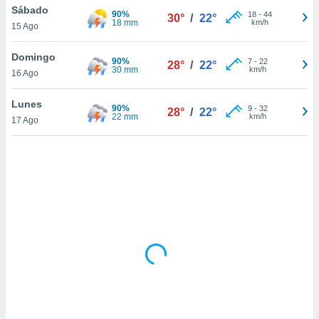
ón de
Sábado
90%
18
-
44
30°
/
22°
uedes
18 mm
km/h
15 Ago
uestro sitio
ed.com.py.
Domingo
o, te
90%
7
-
22
28°
/
22°
30 mm
km/h
 de que
16 Ago
talarán
e sean
Lunes
90%
9
-
32
28°
/
22°
para
22 mm
km/h
17 Ago
a
por el sitio
o se
cookies para
nto ni para
licidad o
ado, aunque
sualizar
general no
ada. Puedes
 instalación
y acceder a
io web a