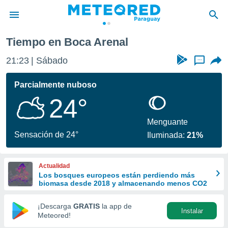
Tiempo en Boca Arenal
privacidad
21:23
Sábado
...
o de
om.py
com.py) ha
Parcialmente nuboso
ado por
24°
es para
ue la
 que se
Menguante
e calidad.
Sensación de 24°
Iluminada:
21%
eder a este
ediante las
opciones:
Actualidad
Los bosques europeos están perdiendo más
ookies y
biomasa desde 2018 y almacenando menos CO2
e forma
¡Descarga
GRATIS
la app de
Instalar
d digital
Meteored!
ada, basada