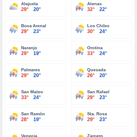
Alajuela
Atenas
29°
20°
32°
22°
Boca Arenal
Los Chiles
29°
23°
30°
24°
Naranjo
Orotina
29°
19°
33°
24°
Palmares
Quesada
29°
20°
26°
20°
San Mateo
San Rafael
33°
24°
29°
23°
San Ramón
Sta. Rosa
28°
19°
29°
23°
Venecia
Zarcero