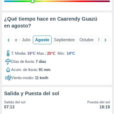
ados con el
 seleccionar
o.
calización
¿Qué tiempo hace en Caarendy Guazú
precisa e
en
agosto
?
ión mediante
, publicidad
yo
Junio
Julio
Agosto
Septiembre
Octubre
Noviemb
dos,
 publicidad
T. Media:
19°C
Max.:
25°C
Min:
14°C
,
Días de lluvia:
7
días
ón de
 desarrollo
Acum. de lluvia:
91 mm
s.
Viento medio:
11 km/h
tros 1199
ios
Salida y Puesta del sol
Salida del sol
Puesta del sol
07:13
18:19