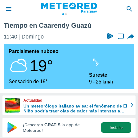
Tiempo en Caarendy Guazú
privacidad
11:40
Domingo
...
o de
om.py
com.py) ha
Parcialmente nuboso
ado por
19°
es para
ue la
 que se
Sureste
e calidad.
Sensación de 19°
9
25 km/h
eder a este
ediante las
opciones:
Actualidad
Un meteorólogo italiano avisa: el fenómeno de El
ookies y
Niño podría traer olas de calor más intensas a
e forma
Europa
¡Descarga
GRATIS
la app de
Instalar
d digital
Meteored!
ada, basada