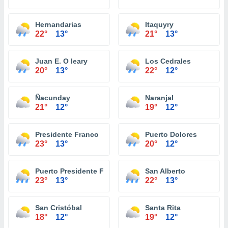
Hernandarias
Itaquyry
22°
13°
21°
13°
Juan E. O leary
Los Cedrales
20°
13°
22°
12°
Ñacunday
Naranjal
21°
12°
19°
12°
Presidente Franco
Puerto Dolores
23°
13°
20°
12°
Puerto Presidente Franco
San Alberto
23°
13°
22°
13°
San Cristóbal
Santa Rita
18°
12°
19°
12°