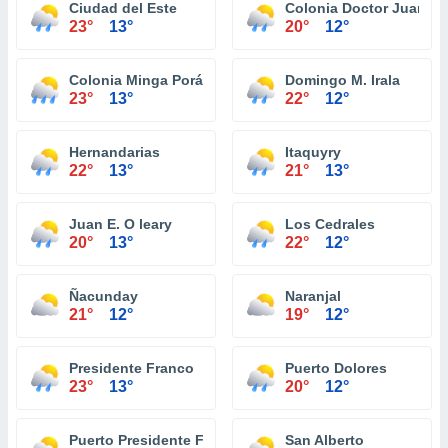
Ciudad del Este
Colonia Doctor Juan Le
23°
13°
20°
12°
Colonia Minga Porá
Domingo M. Irala
23°
13°
22°
12°
Hernandarias
Itaquyry
22°
13°
21°
13°
Juan E. O leary
Los Cedrales
20°
13°
22°
12°
Ñacunday
Naranjal
21°
12°
19°
12°
Presidente Franco
Puerto Dolores
23°
13°
20°
12°
Puerto Presidente Franco
San Alberto