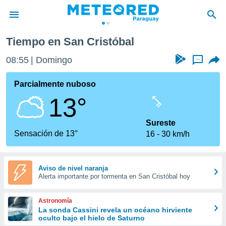
Tiempo en San Cristóbal
privacidad
08:55
Domingo
...
o de
om.py
com.py) ha
Parcialmente nuboso
ado por
13°
es para
ue la
 que se
Sureste
e calidad.
Sensación de 13°
16
30 km/h
eder a este
ediante las
opciones:
Aviso de nivel naranja
Alerta importante por tormenta en San Cristóbal hoy
ookies y
e forma
Astronomía
d digital
La sonda Cassini revela un océano hirviente
oculto bajo el hielo de Saturno
ada, basada