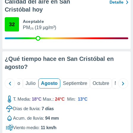
ados con el
Calidad del aire en San
Detalle
 seleccionar
Cristóbal hoy
o.
calización
Aceptable
32
precisa e
PM₂₅ (19 µg/m³)
ión mediante
, publicidad
dos,
¿Qué tiempo hace en San Cristóbal en
 publicidad
agosto
?
,
ón de
 desarrollo
s.
yo
Junio
Julio
Agosto
Septiembre
Octubre
Noviemb
tros 1199
ios
T. Media:
18°C
Max.:
24°C
Min:
13°C
Días de lluvia:
7
días
Acum. de lluvia:
94 mm
Viento medio:
11 km/h