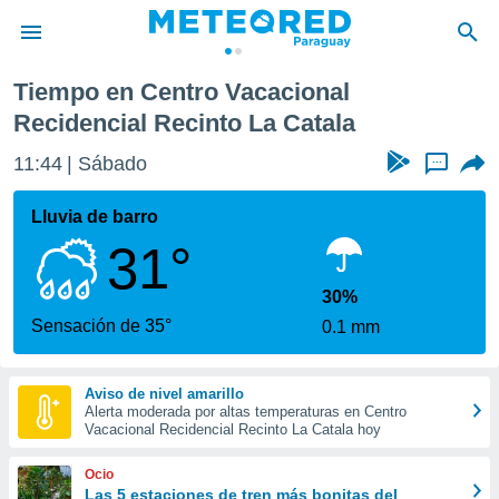
nal Recidencial Recinto La Catala
Tiempo en Centro Vacacional
privacidad
Recidencial Recinto La Catala
o de
om.py
11:44
Sábado
...
com.py) ha
ado por
Lluvia de barro
es para
ue la
31°
 que se
e calidad.
30%
eder a este
Sensación de 35°
ediante las
0.1 mm
opciones:
ookies y
Aviso de nivel amarillo
e forma
Alerta moderada por altas temperaturas en Centro
Vacacional Recidencial Recinto La Catala hoy
d digital
Ocio
ada, basada
Las 5 estaciones de tren más bonitas del