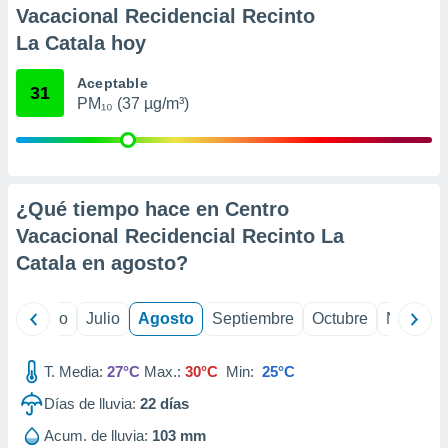
ados con el
Vacacional Recidencial Recinto
 seleccionar
o.
La Catala hoy
calización
Aceptable
precisa e
31
PM₁₀ (37 µg/m³)
ión mediante
, publicidad
dos,
 publicidad
¿Qué tiempo hace en Centro
,
Vacacional Recidencial Recinto La
ón de
Catala en
agosto
?
 desarrollo
s.
tros 1199
yo
Junio
Julio
Agosto
Septiembre
Octubre
Noviemb
ios
T. Media:
27°C
Max.:
30°C
Min:
25°C
Días de lluvia:
22
días
Acum. de lluvia:
103 mm