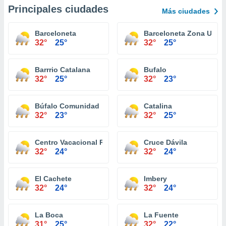
Principales ciudades
Más ciudades
Barceloneta
Barceloneta Zona Urba
32°
25°
32°
25°
Barrrio Catalana
Bufalo
32°
25°
32°
23°
Búfalo Comunidad
Catalina
32°
23°
32°
25°
Centro Vacacional Recidencial Recinto La Catala
Cruce Dávila
32°
24°
32°
24°
El Cachete
Imbery
32°
24°
32°
24°
La Boca
La Fuente
31°
25°
32°
22°