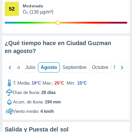
ados con el
Moderada
 seleccionar
52
o.
O₃ (136 µg/m³)
calización
precisa e
ión mediante
¿Qué tiempo hace en Ciudad Guzman
, publicidad
en
agosto
?
dos,
 publicidad
,
yo
Junio
Julio
Agosto
Septiembre
Octubre
Noviemb
ón de
 desarrollo
s.
T. Media:
19°C
Max.:
25°C
Min:
15°C
tros 1199
Días de lluvia:
28
días
ios
Acum. de lluvia:
194 mm
Viento medio:
4 km/h
Salida y Puesta del sol