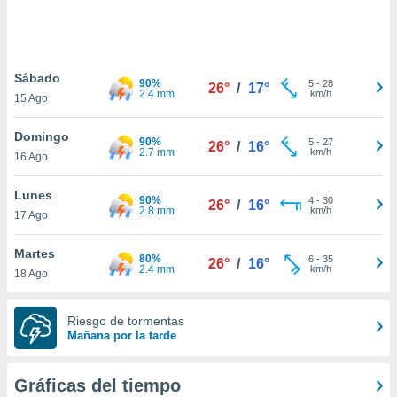
ste abono
 botón
.
Sábado
90%
5
-
28
26°
/
17°
nto,
2.4 mm
km/h
15 Ago
cios
Domingo
kies,
90%
5
-
27
26°
/
16°
2.7 mm
km/h
16 Ago
ores únicos
as similares
nar,
Lunes
90%
4
-
30
26°
/
16°
rocesar
2.8 mm
km/h
17 Ago
onales como
 este sitio
Martes
recciones IP
80%
6
-
35
26°
/
16°
2.4 mm
km/h
18 Ago
ficadores de
 posible
s
Riesgo de tormentas
 traten tus
Mañana por la tarde
nales en
 interés
go a lo que
Gráficas del tiempo
nerte. Para