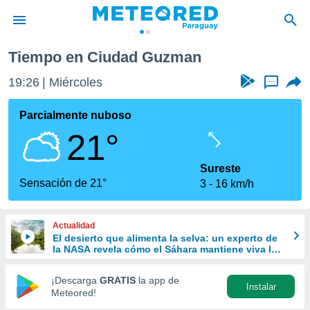
Tiempo en Ciudad Guzman
privacidad
19:26
Miércoles
...
o de
om.py
com.py) ha
Parcialmente nuboso
ado por
21°
es para
ue la
 que se
Sureste
e calidad.
Sensación de 21°
3
16 km/h
eder a este
ediante las
opciones:
Actualidad
El desierto que alimenta la selva: un experto de
ookies y
la NASA revela cómo el Sáhara mantiene viva la
e forma
Amazonía
¡Descarga
GRATIS
la app de
Instalar
d digital
Meteored!
ada, basada