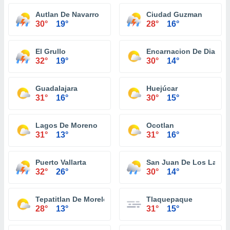
Autlan De Navarro
Ciudad Guzman
30°
19°
28°
16°
El Grullo
Encarnacion De Diaz
32°
19°
30°
14°
Guadalajara
Huejúcar
31°
16°
30°
15°
Lagos De Moreno
Ocotlan
31°
13°
31°
16°
Puerto Vallarta
San Juan De Los Lagos
32°
26°
30°
14°
Tepatitlan De Morelos
Tlaquepaque
28°
13°
31°
15°