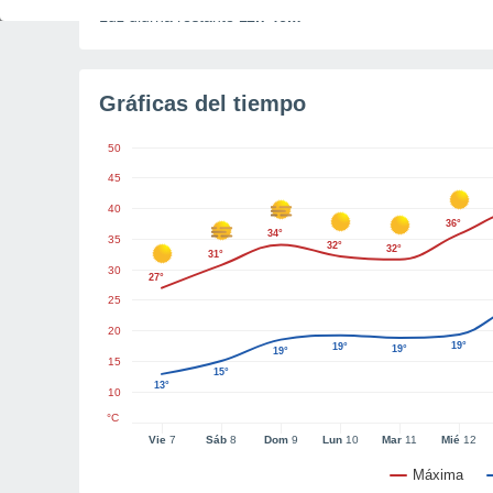
Luz diurna restante
11h 46m
Gráficas del tiempo
50
45
40
36°
34°
35
32°
32°
31°
30
27°
25
20
19°
19°
19°
19°
15
15°
13°
10
°C
Vie
7
Sáb
8
Dom
9
Lun
10
Mar
11
Mié
12
Máxima