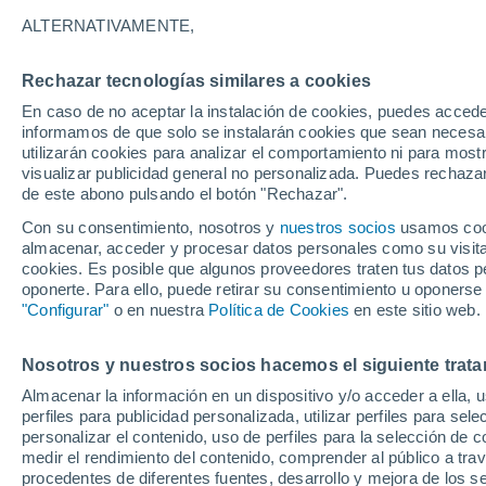
19°
ALTERNATIVAMENTE,
Rechazar tecnologías similares a cookies
Noreste
En caso de no aceptar la instalación de cookies, puedes accede
Sensación de 19°
4
-
16 km/
informamos de que solo se instalarán cookies que sean necesari
utilizarán cookies para analizar el comportamiento ni para most
visualizar publicidad general no personalizada. Puedes rechazar
de este abono pulsando el botón "Rechazar".
Actualidad
El aviso de la OMM sobre los incendios fores
Con su consentimiento, nosotros y
nuestros socios
usamos cooki
"el cambio climático aumenta el riesgo, pero
almacenar, acceder y procesar datos personales como su visita e
es el único culpable
cookies. Es posible que algunos proveedores traten tus datos pe
Tiempo 1 - 7 días
Actualidad
Mapa de nubosidad
oponerte. Para ello, puede retirar su consentimiento u oponerse
"Configurar"
o en nuestra
Política de Cookies
en este sitio web.
Nosotros y nuestros socios hacemos el siguiente trata
Mañana
Domingo
Hoy
Almacenar la información en un dispositivo y/o acceder a ella, 
8 Ago
9 Ago
7 Ago
perfiles para publicidad personalizada, utilizar perfiles para sele
personalizar el contenido, uso de perfiles para la selección de c
medir el rendimiento del contenido, comprender al público a tra
procedentes de diferentes fuentes, desarrollo y mejora de los se