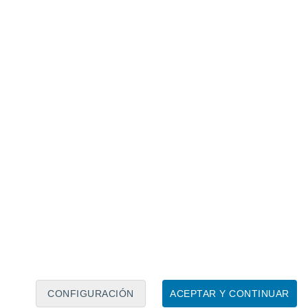
Calendario lunar
Lun
Mar
Mié
Jue
Vie
Sáb
Dom
7
8
9
10
11
12
13
14
15
16
17
18
19
20
CONFIGURACIÓN
ACEPTAR Y CONTINUAR