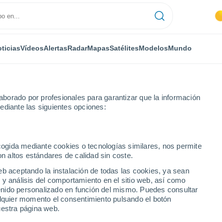
ticias
Vídeos
Alertas
Radar
Mapas
Satélites
Modelos
Mundo
borado por profesionales para garantizar que la información
ediante las siguientes opciones:
Colombes
ecogida mediante cookies o tecnologías similares, nos permite
on altos estándares de calidad sin coste.
eb aceptando la instalación de todas las cookies, ya sean
 y análisis del comportamiento en el sitio web, así como
...
ntenido personalizado en función del mismo. Puedes consultar
alquier momento el consentimiento pulsando el botón
Por hora
uestra página web.
Intervalos nubosos en las
próximas horas