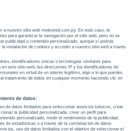
r a nuestro sitio web meteored.com.py. En este caso, te
h
as para garantizar la navegación por el sitio web, pero no se
rar publicidad o contenido personalizado, aunque sí podrás
 la instalación de cookies y acceder a nuestro sitio web a través
tales:
es, identificadores únicos o tecnologías similares para
 no
n este sitio web, las direcciones IP y los identificadores de
rsonales en virtud de un interés legítimo, algo a lo que puedes
Radar de lluvia
Satélites
Modelos
 al tratamiento de datos en cualquier momento haciendo clic en
miento de datos:
Lunes
Martes
Miércoles
Jueves
uso de datos limitados para seleccionar anuncios básicos, crear
10 Ago
11 Ago
12 Ago
13 Ago
ccionar la publicidad personalizada, crear un perfil para
ontenido personalizado, medir el rendimiento de la publicidad,
vés de estadísticas o a través de la combinación de datos
rvicios, uso de datos limitados con el objetivo de seleccionar el