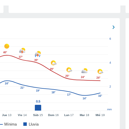
6
40°
37°
35°
4
29°
25°
24°
24°
24°
2
21°
19°
18°
17°
16°
14°
0.5
mm
Jue
13
Vie
14
Sáb
15
Dom
16
Lun
17
Mar
18
Mié
19
Mínima
Lluvia