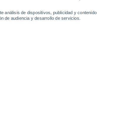
32°
/
19°
32°
/
19°
36°
/
19°
40°
/
24°
e análisis de dispositivos, publicidad y contenido
n de audiencia y desarrollo de servicios.
-
32
km/h
13
-
33
km/h
9
-
25
km/h
15
-
36
km/h
o
Noreste
2 Bajo
4
-
16 km/h
FPS:
no
Noreste
3 Medio
3
-
17 km/h
FPS:
6-10
Este
4 Medio
2
-
17 km/h
FPS:
6-10
Noreste
5 Medio
2
-
17 km/h
FPS:
6-10