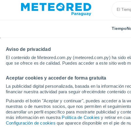
Tiempo
No
Aviso de privacidad
El contenido de Meteored.com.py (meteored.com.py) ha sido ela
que se ofrece es de calidad. Puedes acceder a este sitio web m
Aceptar cookies y acceder de forma gratuita
Inicio
Francia
Isla de Francia
Altos del Sena
La publicidad digital personalizada, basada en la información r
financiar nuestra actividad para seguir ofreciéndote contenido c
Tiempo en Colombes
Pulsando el botón "Aceptar y continuar", puedes acceder a la w
nuestras o de nuestros socios, que nos permiten el seguimiento
10:10
Viernes
desarrollar un perfil específico para mostrarte publicidad y co
más información en nuestra
Política de Cookies
y retirar en cu
Configuración de cookies
que aparece disponible en el pie de n
Soleado