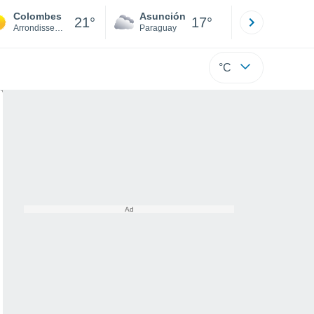
Colombes
Asunción
Santa Rit
21°
17°
Arrondissement of Nanterre
Paraguay
Alto Paraná
°C