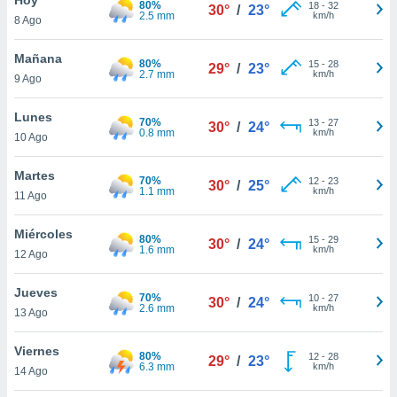
80%
ublicidad y
18
-
32
30°
/
23°
2.5 mm
km/h
8 Ago
do en
 mismo.
Mañana
80%
15
-
28
29°
/
23°
sultar más
2.7 mm
km/h
9 Ago
 en nuestra
 Cookies
y
Lunes
70%
13
-
27
ualquier
30°
/
24°
0.8 mm
km/h
10 Ago
ento
 botón
Martes
70%
12
-
23
30°
/
25°
ación de
1.1 mm
km/h
11 Ago
kies
 disponible
Miércoles
80%
15
-
29
e nuestra
30°
/
24°
1.6 mm
km/h
12 Ago
.
Jueves
IVAMENTE,
70%
10
-
27
30°
/
24°
2.6 mm
km/h
13 Ago
as
Viernes
80%
12
-
28
29°
/
23°
 a cookies
6.3 mm
km/h
14 Ago
 no aceptar