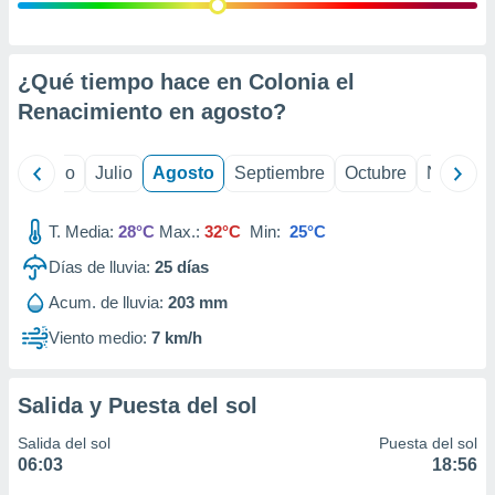
ados con el
 seleccionar
o.
calización
¿Qué tiempo hace en Colonia el
precisa e
Renacimiento en
agosto
?
ión mediante
, publicidad
yo
Junio
Julio
Agosto
Septiembre
Octubre
Noviemb
dos,
 publicidad
T. Media:
28°C
Max.:
32°C
Min:
25°C
,
Días de lluvia:
25
días
ón de
 desarrollo
Acum. de lluvia:
203 mm
s.
Viento medio:
7 km/h
tros 1199
ios
Salida y Puesta del sol
Salida del sol
Puesta del sol
06:03
18:56