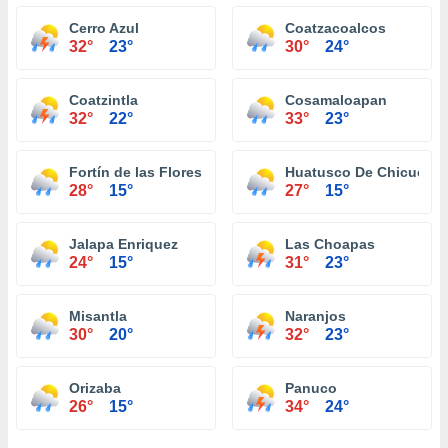
Cerro Azul
Coatzacoalcos
32°
23°
30°
24°
Coatzintla
Cosamaloapan
32°
22°
33°
23°
Fortín de las Flores
Huatusco De Chicuellar
28°
15°
27°
15°
Jalapa Enriquez
Las Choapas
24°
15°
31°
23°
Misantla
Naranjos
30°
20°
32°
23°
Orizaba
Panuco
26°
15°
34°
24°