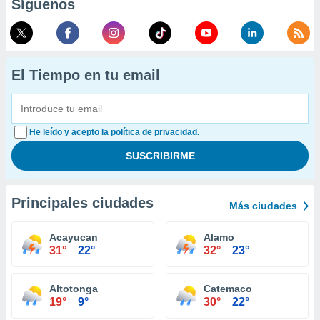
Síguenos
El Tiempo en tu email
He leído y acepto la política de privacidad.
Principales ciudades
Más ciudades
Acayucan
Alamo
31°
22°
32°
23°
Altotonga
Catemaco
19°
9°
30°
22°