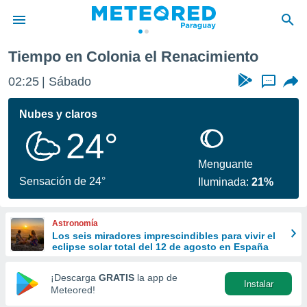
Tiempo en Colonia el Renacimiento
privacidad
02:25
Sábado
...
o de
om.py
com.py) ha
Nubes y claros
ado por
24°
es para
ue la
 que se
Menguante
e calidad.
Sensación de 24°
Iluminada:
21%
eder a este
ediante las
opciones:
Astronomía
Los seis miradores imprescindibles para vivir el
ookies y
eclipse solar total del 12 de agosto en España
e forma
¡Descarga
GRATIS
la app de
Instalar
d digital
Meteored!
ada, basada