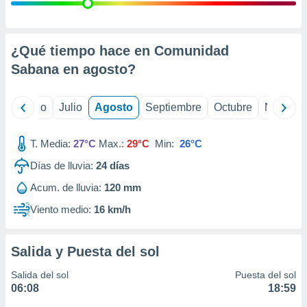
ados con el
 seleccionar
o.
calización
¿Qué tiempo hace en Comunidad
precisa e
Sabana en
agosto
?
ión mediante
, publicidad
yo
Junio
Julio
Agosto
Septiembre
Octubre
Noviemb
dos,
 publicidad
T. Media:
27°C
Max.:
29°C
Min:
26°C
,
Días de lluvia:
24
días
ón de
 desarrollo
Acum. de lluvia:
120 mm
s.
Viento medio:
16 km/h
tros 1199
ios
Salida y Puesta del sol
Salida del sol
Puesta del sol
06:08
18:59