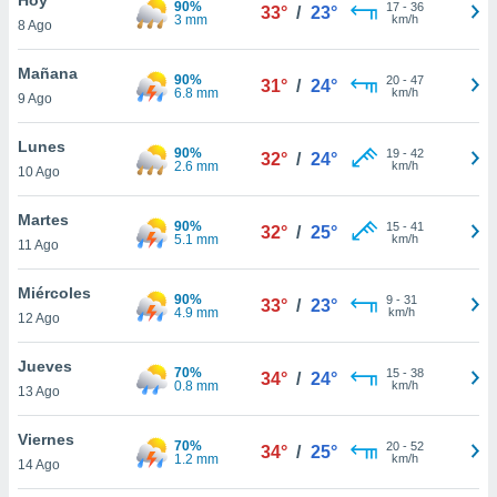
90%
ublicidad y
17
-
36
33°
/
23°
3 mm
km/h
8 Ago
do en
 mismo.
Mañana
90%
20
-
47
31°
/
24°
sultar más
6.8 mm
km/h
9 Ago
 en nuestra
 Cookies
y
Lunes
90%
19
-
42
ualquier
32°
/
24°
2.6 mm
km/h
10 Ago
ento
 botón
Martes
90%
15
-
41
32°
/
25°
ación de
5.1 mm
km/h
11 Ago
kies
 disponible
Miércoles
90%
9
-
31
e nuestra
33°
/
23°
4.9 mm
km/h
12 Ago
.
Jueves
IVAMENTE,
70%
15
-
38
34°
/
24°
0.8 mm
km/h
13 Ago
as
Viernes
70%
20
-
52
34°
/
25°
 a cookies
1.2 mm
km/h
14 Ago
 no aceptar