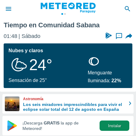
Tiempo en Comunidad Sabana
privacidad
01:48
Sábado
...
o de
om.py
com.py) ha
Nubes y claros
ado por
24°
es para
ue la
 que se
Menguante
e calidad.
Sensación de 25°
Iluminada:
22%
eder a este
ediante las
opciones:
Astronomía
Los seis miradores imprescindibles para vivir el
ookies y
eclipse solar total del 12 de agosto en España
e forma
¡Descarga
GRATIS
la app de
Instalar
d digital
Meteored!
ada, basada