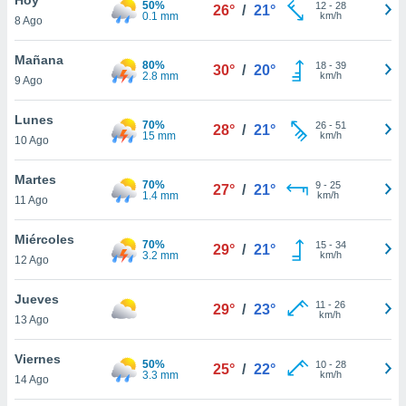
50%
ublicidad y
12
-
28
26°
/
21°
0.1 mm
km/h
8 Ago
do en
 mismo.
Mañana
80%
18
-
39
30°
/
20°
sultar más
2.8 mm
km/h
9 Ago
 en nuestra
 Cookies
y
Lunes
70%
26
-
51
ualquier
28°
/
21°
15 mm
km/h
10 Ago
ento
 botón
Martes
70%
9
-
25
27°
/
21°
ación de
1.4 mm
km/h
11 Ago
kies
 disponible
Miércoles
70%
15
-
34
e nuestra
29°
/
21°
3.2 mm
km/h
12 Ago
.
Jueves
IVAMENTE,
11
-
26
29°
/
23°
km/h
13 Ago
as
Viernes
50%
10
-
28
25°
/
22°
 a cookies
3.3 mm
km/h
14 Ago
 no aceptar