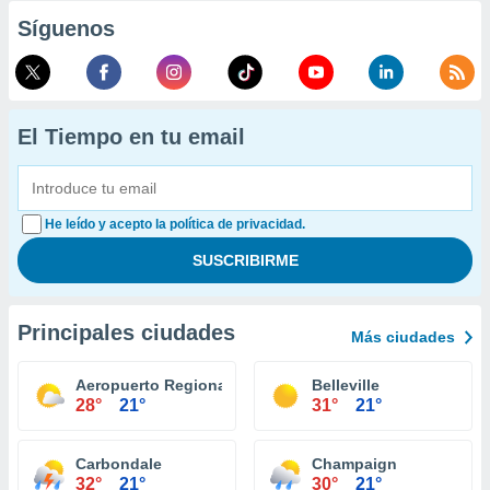
Síguenos
El Tiempo en tu email
He leído y acepto la política de privacidad.
Principales ciudades
Más ciudades
Aeropuerto Regional Central Illiniois Bloomington
Belleville
28°
21°
31°
21°
Carbondale
Champaign
32°
21°
30°
21°