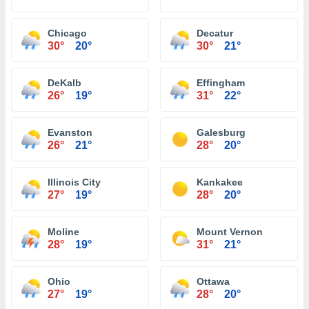
Chicago
Decatur
30°
20°
30°
21°
DeKalb
Effingham
26°
19°
31°
22°
Evanston
Galesburg
26°
21°
28°
20°
Illinois City
Kankakee
27°
19°
28°
20°
Moline
Mount Vernon
28°
19°
31°
21°
Ohio
Ottawa
27°
19°
28°
20°