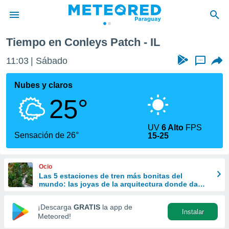
Tiempo en Conleys Patch - IL
privacidad
11:03
Sábado
...
o de
om.py
com.py) ha
Nubes y claros
ado por
25°
es para
ue la
 que se
UV
6 Alto
FPS
e calidad.
Sensación de 26°
15-25
eder a este
ediante las
opciones:
Ocio
Las 5 estaciones de tren más bonitas del
ookies y
mundo: las joyas de la arquitectura donde da
e forma
gusto perder el viaje
¡Descarga
GRATIS
la app de
Instalar
d digital
Meteored!
ada, basada