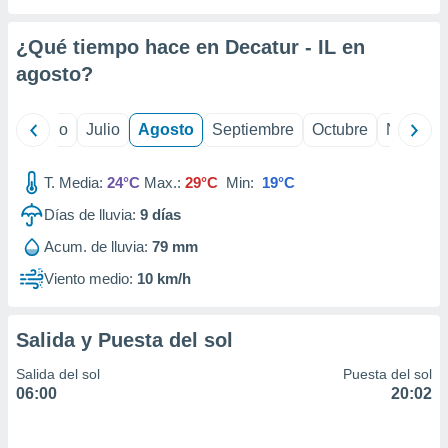
ados con el
 seleccionar
o.
¿Qué tiempo hace en Decatur - IL en
calización
agosto
?
precisa e
ión mediante
yo
Junio
Julio
Agosto
Septiembre
Octubre
Noviemb
, publicidad
T. Media:
24°C
Max.:
29°C
Min:
19°C
dos,
 publicidad
Días de lluvia:
9
días
,
ón de
Acum. de lluvia:
79 mm
 desarrollo
Viento medio:
10 km/h
s.
tros 1199
ios
Salida y Puesta del sol
Salida del sol
Puesta del sol
06:00
20:02