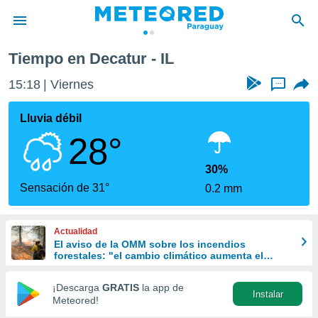
Tiempo en Decatur - IL
privacidad
15:18
Viernes
...
o de
om.py
com.py) ha
Lluvia débil
ado por
28°
es para
ue la
 que se
30%
e calidad.
Sensación de 31°
0.2 mm
eder a este
ediante las
opciones:
Actualidad
El aviso de la OMM sobre los incendios
ookies y
forestales: "el cambio climático aumenta el
e forma
riesgo, pero no es el único culpable
¡Descarga
GRATIS
la app de
Instalar
d digital
Meteored!
ada, basada