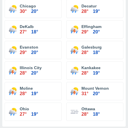
Chicago
Decatur
30°
20°
28°
19°
DeKalb
Effingham
27°
18°
29°
20°
Evanston
Galesburg
29°
20°
28°
18°
Illinois City
Kankakee
28°
20°
28°
19°
Moline
Mount Vernon
28°
19°
31°
20°
Ohio
Ottawa
27°
19°
28°
18°