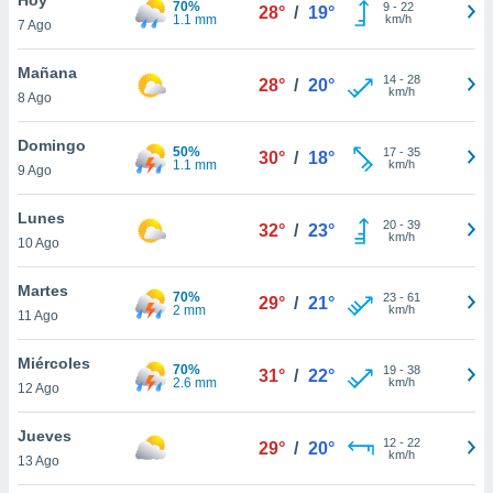
70%
ublicidad y
9
-
22
28°
/
19°
1.1 mm
km/h
7 Ago
do en
 mismo.
Mañana
14
-
28
28°
/
20°
sultar más
km/h
8 Ago
 en nuestra
 Cookies
y
Domingo
50%
17
-
35
ualquier
30°
/
18°
1.1 mm
km/h
9 Ago
ento
 botón
Lunes
20
-
39
32°
/
23°
ación de
km/h
10 Ago
kies
 disponible
Martes
70%
23
-
61
e nuestra
29°
/
21°
2 mm
km/h
11 Ago
.
Miércoles
IVAMENTE,
70%
19
-
38
31°
/
22°
2.6 mm
km/h
12 Ago
as
Jueves
12
-
22
29°
/
20°
 a cookies
km/h
13 Ago
 no aceptar