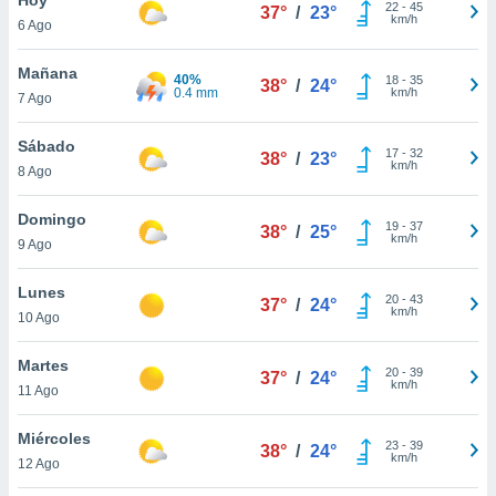
ublicidad y
22
-
45
37°
/
23°
km/h
6 Ago
do en
 mismo.
Mañana
40%
18
-
35
38°
/
24°
sultar más
0.4 mm
km/h
7 Ago
 en nuestra
 Cookies
y
Sábado
17
-
32
ualquier
38°
/
23°
km/h
8 Ago
ento
 botón
Domingo
19
-
37
38°
/
25°
ación de
km/h
9 Ago
kies
 disponible
Lunes
20
-
43
e nuestra
37°
/
24°
km/h
10 Ago
.
Martes
IVAMENTE,
20
-
39
37°
/
24°
km/h
11 Ago
as
Miércoles
23
-
39
38°
/
24°
 a cookies
km/h
12 Ago
 no aceptar