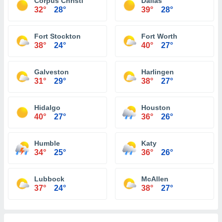
Corpus Christi
Dallas
32°
28°
39°
28°
Fort Stockton
Fort Worth
38°
24°
40°
27°
Galveston
Harlingen
31°
29°
38°
27°
Hidalgo
Houston
40°
27°
36°
26°
Humble
Katy
34°
25°
36°
26°
Lubbock
McAllen
37°
24°
38°
27°