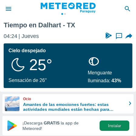
Tiempo en Dalhart - TX
privacidad
04:24
Jueves
...
o de
om.py
com.py) ha
Cielo despejado
ado por
25°
es para
ue la
 que se
Menguante
e calidad.
Sensación de 26°
Iluminada:
43%
eder a este
ediante las
opciones:
Ocio
Amantes de las emociones fuertes: estas
ookies y
actividades mundiales están hechas para
e forma
ustedes
¡Descarga
GRATIS
la app de
Instalar
d digital
Meteored!
ada, basada