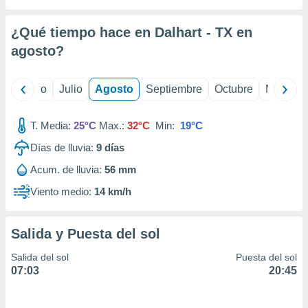
ados con el
 seleccionar
o.
¿Qué tiempo hace en Dalhart - TX en
calización
agosto
?
precisa e
ión mediante
yo
Junio
Julio
Agosto
Septiembre
Octubre
Noviemb
, publicidad
T. Media:
25°C
Max.:
32°C
Min:
19°C
dos,
 publicidad
Días de lluvia:
9
días
,
ón de
Acum. de lluvia:
56 mm
 desarrollo
Viento medio:
14 km/h
s.
tros 1199
ios
Salida y Puesta del sol
Salida del sol
Puesta del sol
07:03
20:45