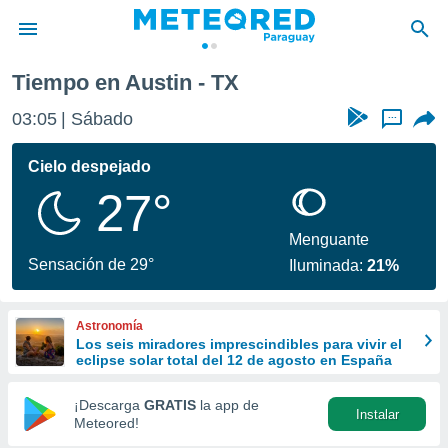
Tiempo en Austin - TX
privacidad
03:05
Sábado
...
o de
om.py
com.py) ha
Cielo despejado
ado por
27°
es para
ue la
 que se
Menguante
e calidad.
Sensación de 29°
Iluminada:
21%
eder a este
ediante las
opciones:
Astronomía
Los seis miradores imprescindibles para vivir el
ookies y
eclipse solar total del 12 de agosto en España
e forma
¡Descarga
GRATIS
la app de
Instalar
d digital
Meteored!
ada, basada