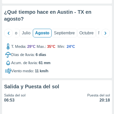
ados con el
 seleccionar
o.
¿Qué tiempo hace en Austin - TX en
calización
agosto
?
precisa e
ión mediante
yo
Junio
Julio
Agosto
Septiembre
Octubre
Noviemb
, publicidad
T. Media:
29°C
Max.:
35°C
Min:
24°C
dos,
 publicidad
Días de lluvia:
6
días
,
ón de
Acum. de lluvia:
61 mm
 desarrollo
Viento medio:
11 km/h
s.
tros 1199
ios
Salida y Puesta del sol
Salida del sol
Puesta del sol
06:53
20:18