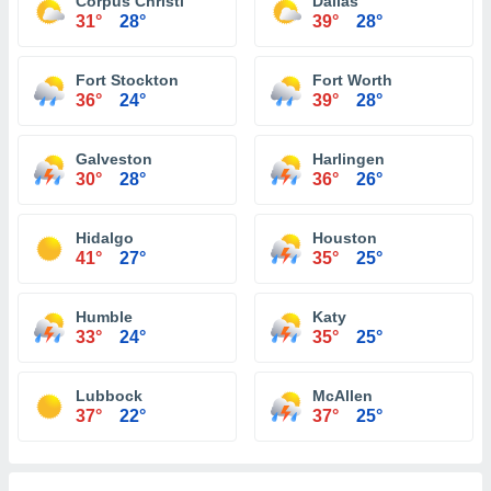
Corpus Christi
Dallas
31°
28°
39°
28°
Fort Stockton
Fort Worth
36°
24°
39°
28°
Galveston
Harlingen
30°
28°
36°
26°
Hidalgo
Houston
41°
27°
35°
25°
Humble
Katy
33°
24°
35°
25°
Lubbock
McAllen
37°
22°
37°
25°