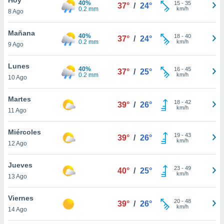
40%
ublicidad y
15
-
35
37°
/
24°
0.2 mm
km/h
8 Ago
do en
 mismo.
Mañana
40%
18
-
40
37°
/
24°
sultar más
0.2 mm
km/h
9 Ago
 en nuestra
 Cookies
y
Lunes
40%
16
-
45
ualquier
37°
/
25°
0.2 mm
km/h
10 Ago
ento
 botón
Martes
18
-
42
39°
/
26°
ación de
km/h
11 Ago
kies
 disponible
Miércoles
19
-
43
e nuestra
39°
/
26°
km/h
12 Ago
.
Jueves
IVAMENTE,
23
-
49
40°
/
25°
km/h
13 Ago
as
Viernes
20
-
48
39°
/
26°
 a cookies
km/h
14 Ago
 no aceptar