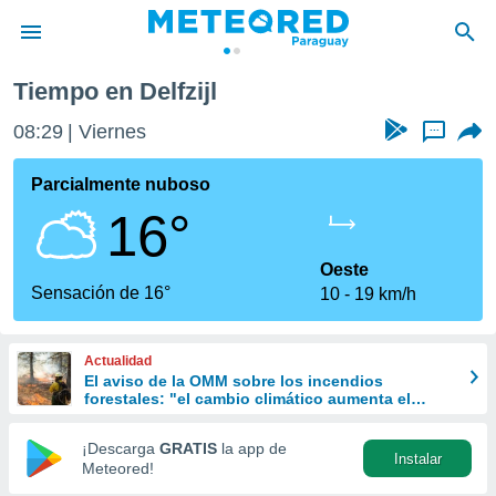
Tiempo en Delfzijl
privacidad
08:29
Viernes
...
o de
om.py
com.py) ha
Parcialmente nuboso
ado por
16°
es para
ue la
 que se
Oeste
e calidad.
Sensación de 16°
10
19 km/h
eder a este
ediante las
opciones:
Actualidad
El aviso de la OMM sobre los incendios
ookies y
forestales: "el cambio climático aumenta el
e forma
riesgo, pero no es el único culpable
¡Descarga
GRATIS
la app de
Instalar
d digital
Meteored!
ada, basada