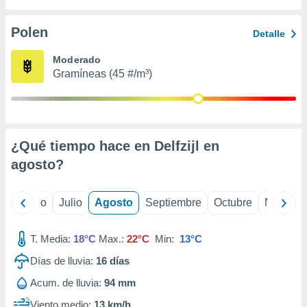
ados con el
 seleccionar
o.
Polen
Detalle
calización
Moderado
precisa e
Gramíneas (45 #/m³)
ión mediante
, publicidad
dos,
 publicidad
¿Qué tiempo hace en Delfzijl en
,
agosto
?
ón de
 desarrollo
s.
yo
Junio
Julio
Agosto
Septiembre
Octubre
Noviemb
tros 1199
ios
T. Media:
18°C
Max.:
22°C
Min:
13°C
Días de lluvia:
16
días
Acum. de lluvia:
94 mm
Viento medio:
13 km/h