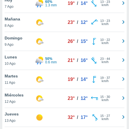
60%
ublicidad y
13
-
23
19°
/
14°
1.3 mm
km/h
7 Ago
do en
 mismo.
Mañana
13
-
23
23°
/
12°
sultar más
km/h
8 Ago
 en nuestra
 Cookies
y
Domingo
10
-
22
ualquier
26°
/
15°
km/h
9 Ago
ento
 botón
Lunes
50%
23
-
44
21°
/
16°
ación de
0.6 mm
km/h
10 Ago
kies
 disponible
Martes
19
-
37
e nuestra
19°
/
14°
km/h
11 Ago
.
Miércoles
IVAMENTE,
15
-
30
23°
/
12°
km/h
12 Ago
as
Jueves
15
-
27
32°
/
17°
 a cookies
km/h
13 Ago
 no aceptar