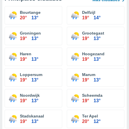
Bourtange
Delfzijl
20°
13°
19°
14°
Groningen
Grootegast
19°
13°
19°
13°
Haren
Hoogezand
19°
13°
19°
13°
Loppersum
Marum
19°
13°
19°
13°
Noordwijk
Scheemda
19°
13°
19°
13°
Stadskanaal
Ter Apel
19°
13°
20°
12°