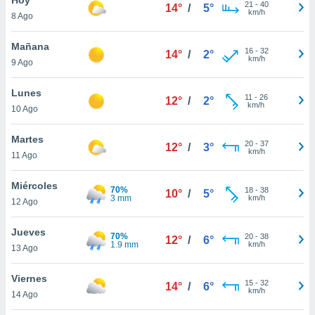
ublicidad y
21
-
40
14°
/
5°
km/h
8 Ago
do en
 mismo.
Mañana
16
-
32
14°
/
2°
sultar más
km/h
9 Ago
 en nuestra
 Cookies
y
Lunes
11
-
26
ualquier
12°
/
2°
km/h
10 Ago
ento
 botón
Martes
20
-
37
12°
/
3°
ación de
km/h
11 Ago
kies
 disponible
Miércoles
70%
18
-
38
e nuestra
10°
/
5°
3 mm
km/h
12 Ago
.
Jueves
IVAMENTE,
70%
20
-
38
12°
/
6°
1.9 mm
km/h
13 Ago
as
Viernes
15
-
32
14°
/
6°
 a cookies
km/h
14 Ago
 no aceptar