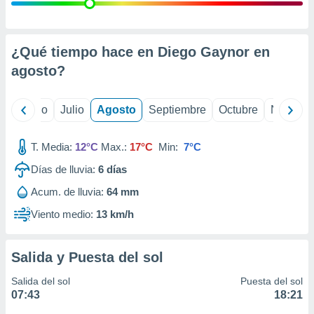
ados con el
 seleccionar
o.
calización
¿Qué tiempo hace en Diego Gaynor en
precisa e
agosto
?
ión mediante
, publicidad
yo
Junio
Julio
Agosto
Septiembre
Octubre
Noviemb
dos,
 publicidad
T. Media:
12°C
Max.:
17°C
Min:
7°C
,
Días de lluvia:
6
días
ón de
 desarrollo
Acum. de lluvia:
64 mm
s.
Viento medio:
13 km/h
tros 1199
ios
Salida y Puesta del sol
Salida del sol
Puesta del sol
07:43
18:21