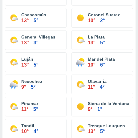
Chascomús
Coronel Suarez
13°
5°
10°
2°
General Villegas
La Plata
13°
3°
13°
5°
Luján
Mar del Plata
13°
5°
10°
6°
Necochea
Olavarría
9°
5°
11°
4°
Pinamar
Sierra de la Ventana
11°
5°
9°
1°
Tandil
Trenque Lauquen
10°
4°
13°
5°