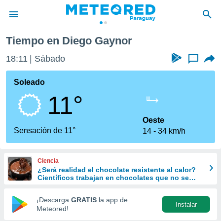
Tiempo en Diego Gaynor
privacidad
18:11
Sábado
...
o de
om.py
com.py) ha
Soleado
ado por
11°
es para
ue la
 que se
Oeste
e calidad.
Sensación de 11°
14
34 km/h
eder a este
ediante las
opciones:
Ciencia
¿Será realidad el chocolate resistente al calor?
ookies y
Científicos trabajan en chocolates que no se
e forma
derriten ni en verano
¡Descarga
GRATIS
la app de
Instalar
d digital
Meteored!
ada, basada