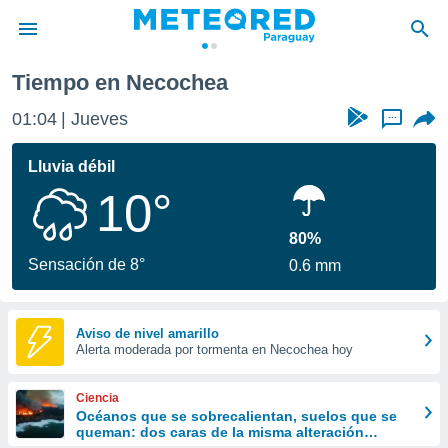
Tiempo en Necochea
privacidad
01:04
Jueves
...
o de
om.py
com.py) ha
Lluvia débil
ado por
10°
es para
ue la
 que se
80%
e calidad.
Sensación de 8°
0.6 mm
eder a este
ediante las
opciones:
Aviso de nivel amarillo
Alerta moderada por tormenta en Necochea hoy
ookies y
e forma
Ciencia
d digital
Océanos que se sobrecalientan, suelos que se
queman: dos caras de la misma alteración
ada, basada