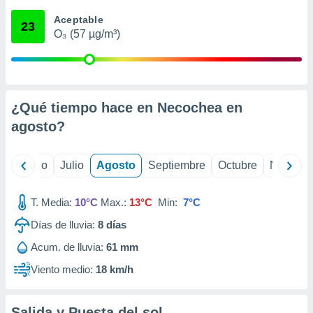
ados con el
 seleccionar
Aceptable
23
o.
O₃ (57 µg/m³)
calización
precisa e
ión mediante
, publicidad
¿Qué tiempo hace en Necochea en
agosto
?
dos,
 publicidad
,
yo
Junio
Julio
Agosto
Septiembre
Octubre
Noviemb
ón de
 desarrollo
s.
T. Media:
10°C
Max.:
13°C
Min:
7°C
tros 1199
Días de lluvia:
8
días
ios
Acum. de lluvia:
61 mm
Viento medio:
18 km/h
Salida y Puesta del sol