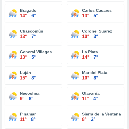
Bragado
Carlos Casares
14°
6°
13°
5°
Chascomús
Coronel Suarez
13°
7°
10°
3°
General Villegas
La Plata
13°
5°
14°
7°
Luján
Mar del Plata
15°
8°
10°
8°
Necochea
Olavarría
9°
8°
11°
4°
Pinamar
Sierra de la Ventana
11°
8°
8°
2°