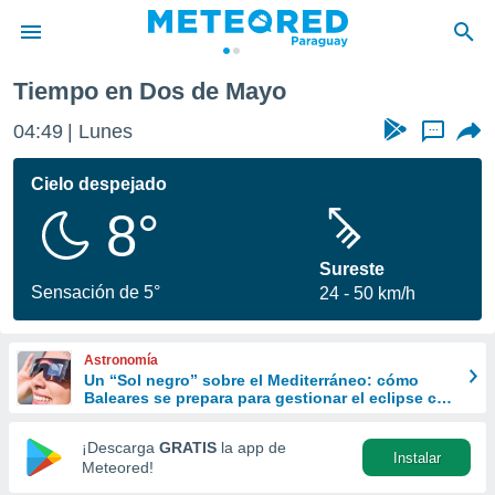
Tiempo en Dos de Mayo
privacidad
04:49
Lunes
...
o de
om.py
com.py) ha
Cielo despejado
ado por
8°
es para
ue la
 que se
Sureste
e calidad.
Sensación de 5°
24
50 km/h
eder a este
ediante las
opciones:
Astronomía
Un “Sol negro” sobre el Mediterráneo: cómo
ookies y
Baleares se prepara para gestionar el eclipse con
e forma
turismo responsable
¡Descarga
GRATIS
la app de
Instalar
d digital
Meteored!
ada, basada