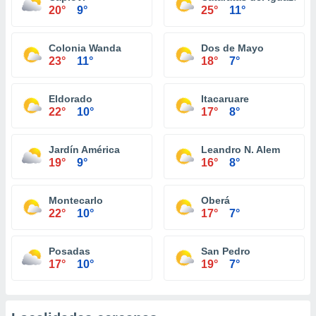
20°
9°
25°
11°
Colonia Wanda
Dos de Mayo
23°
11°
18°
7°
Eldorado
Itacaruare
22°
10°
17°
8°
Jardín América
Leandro N. Alem
19°
9°
16°
8°
Montecarlo
Oberá
22°
10°
17°
7°
Posadas
San Pedro
17°
10°
19°
7°