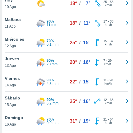
ublicidad y
25
-
55
18°
/
7°
km/h
10 Ago
do en
 mismo.
Mañana
90%
17
-
38
18°
/
11°
sultar más
11 mm
km/h
11 Ago
 en nuestra
 Cookies
y
Miércoles
70%
15
-
37
ualquier
25°
/
15°
0.1 mm
km/h
12 Ago
ento
 botón
Jueves
90%
7
-
29
20°
/
16°
ación de
28 mm
km/h
13 Ago
kies
 disponible
Viernes
90%
11
-
28
e nuestra
22°
/
15°
4.8 mm
km/h
14 Ago
.
Sábado
IVAMENTE,
90%
12
-
33
25°
/
16°
6.2 mm
km/h
15 Ago
as
Domingo
70%
21
-
54
31°
/
19°
 a cookies
0.9 mm
km/h
16 Ago
 no aceptar