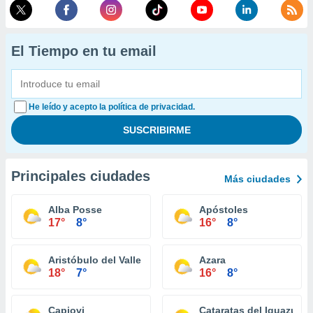
El Tiempo en tu email
He leído y acepto la política de privacidad.
Principales ciudades
Más ciudades
Alba Posse
Apóstoles
17°
8°
16°
8°
Aristóbulo del Valle
Azara
18°
7°
16°
8°
Capiovi
Cataratas del Iguazú