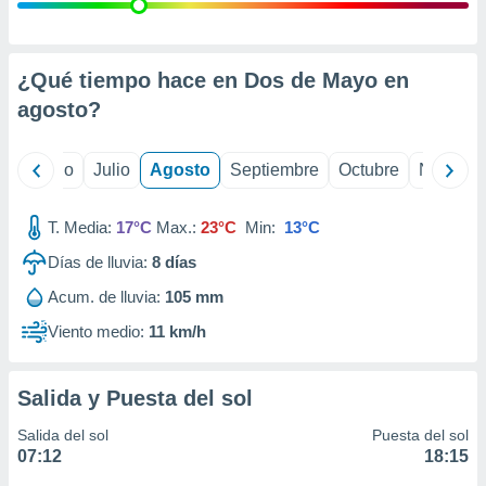
ados con el
 seleccionar
o.
calización
¿Qué tiempo hace en Dos de Mayo en
precisa e
agosto
?
ión mediante
, publicidad
yo
Junio
Julio
Agosto
Septiembre
Octubre
Noviemb
dos,
 publicidad
T. Media:
17°C
Max.:
23°C
Min:
13°C
,
Días de lluvia:
8
días
ón de
 desarrollo
Acum. de lluvia:
105 mm
s.
Viento medio:
11 km/h
tros 1199
ios
Salida y Puesta del sol
Salida del sol
Puesta del sol
07:12
18:15