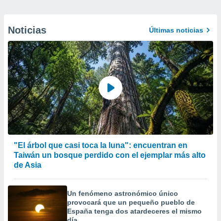
Noticias
Últimas noticias
"El árbol que casi toca la luna": encuentran en
Taiwán un bosque perdido con el ejemplar más alto
de Asia
Un fenómeno astronómico único
provocará que un pequeño pueblo de
España tenga dos atardeceres el mismo
día