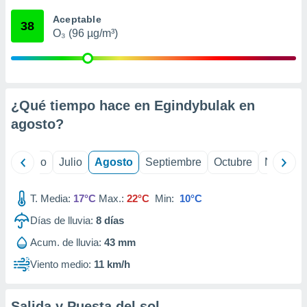
ados con el
 seleccionar
Aceptable
38
o.
O₃ (96 µg/m³)
calización
precisa e
ión mediante
, publicidad
¿Qué tiempo hace en Egindybulak en
agosto
?
dos,
 publicidad
,
yo
Junio
Julio
Agosto
Septiembre
Octubre
Noviemb
ón de
 desarrollo
s.
T. Media:
17°C
Max.:
22°C
Min:
10°C
tros 1199
Días de lluvia:
8
días
ios
Acum. de lluvia:
43 mm
Viento medio:
11 km/h
Salida y Puesta del sol