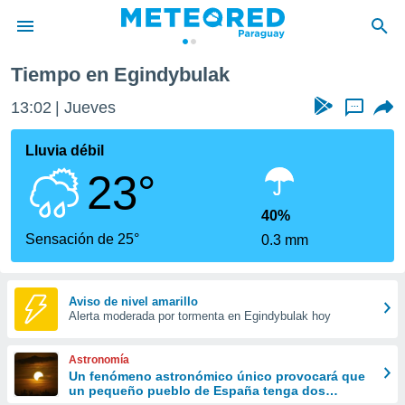
Tiempo en Egindybulak
privacidad
13:02
Jueves
...
o de
om.py
com.py) ha
Lluvia débil
ado por
23°
es para
ue la
 que se
40%
e calidad.
Sensación de 25°
0.3 mm
eder a este
ediante las
opciones:
Aviso de nivel amarillo
Alerta moderada por tormenta en Egindybulak hoy
ookies y
e forma
Astronomía
d digital
Un fenómeno astronómico único provocará que
un pequeño pueblo de España tenga dos
ada, basada