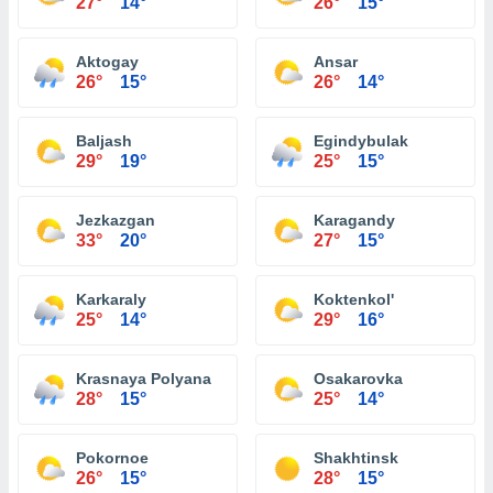
27°
14°
26°
15°
Aktogay
Ansar
26°
15°
26°
14°
Baljash
Egindybulak
29°
19°
25°
15°
Jezkazgan
Karagandy
33°
20°
27°
15°
Karkaraly
Koktenkol'
25°
14°
29°
16°
Krasnaya Polyana
Osakarovka
28°
15°
25°
14°
Pokornoe
Shakhtinsk
26°
15°
28°
15°