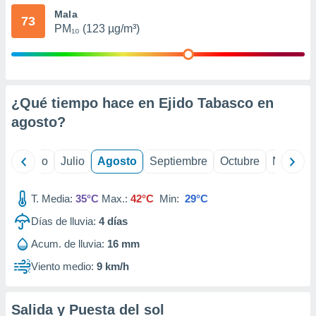
ados con el
Mala
 seleccionar
73
o.
PM₁₀ (123 µg/m³)
calización
precisa e
ión mediante
¿Qué tiempo hace en Ejido Tabasco en
, publicidad
agosto
?
dos,
 publicidad
,
yo
Junio
Julio
Agosto
Septiembre
Octubre
Noviemb
ón de
 desarrollo
s.
T. Media:
35°C
Max.:
42°C
Min:
29°C
tros 1199
Días de lluvia:
4
días
ios
Acum. de lluvia:
16 mm
Viento medio:
9 km/h
Salida y Puesta del sol