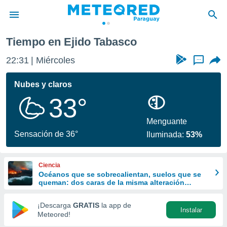
Tiempo en Ejido Tabasco
privacidad
22:31
Miércoles
...
o de
om.py
com.py) ha
Nubes y claros
ado por
33°
es para
ue la
 que se
Menguante
e calidad.
Sensación de 36°
Iluminada:
53%
eder a este
ediante las
opciones:
Ciencia
Océanos que se sobrecalientan, suelos que se
ookies y
queman: dos caras de la misma alteración
e forma
climática
¡Descarga
GRATIS
la app de
Instalar
d digital
Meteored!
ada, basada