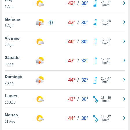
ublicidad y
23
-
47
42°
/
30°
km/h
5 Ago
do en
 mismo.
Mañana
18
-
39
43°
/
30°
sultar más
km/h
6 Ago
 en nuestra
 Cookies
y
Viernes
17
-
32
ualquier
46°
/
30°
km/h
7 Ago
ento
 botón
Sábado
17
-
31
47°
/
32°
ación de
km/h
8 Ago
kies
 disponible
Domingo
23
-
47
e nuestra
44°
/
32°
km/h
9 Ago
.
Lunes
IVAMENTE,
18
-
39
43°
/
30°
km/h
10 Ago
as
Martes
14
-
37
44°
/
30°
 a cookies
km/h
11 Ago
 no aceptar