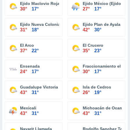
Ejido Maclovio Rojas
Ejido México (Ejido Pun
30°
17°
27°
17°
Ejido Nueva Colonia Hindú
Ejido Plan de Ayala
31°
18°
42°
30°
El Arco
El Crucero
37°
22°
35°
23°
Ensenada
Fraccionamiento el Niñ
24°
17°
30°
17°
Guadalupe Victoria (Km. 43)
Isla de Cedros
43°
31°
26°
19°
Mexicali
Michoacán de Ocampo
43°
31°
43°
31°
Nayarit Llamada
Rodolfo Sanchez Tobo