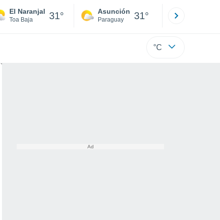
El Naranjal
Asunción
Santa Rit
31°
31°
Toa Baja
Paraguay
Alto Paraná
°C