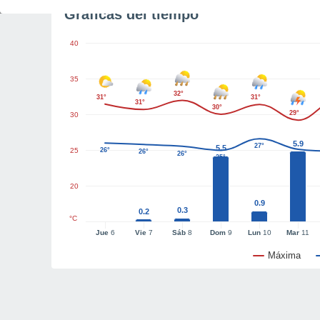
Gráficas del tiempo
40
35
32°
31°
31°
31°
30°
29°
30
5.9
27°
5.5
25
26°
26°
26°
25°
25°
20
0.9
0.3
0.2
°C
Jue
6
Vie
7
Sáb
8
Dom
9
Lun
10
Mar
11
Máxima