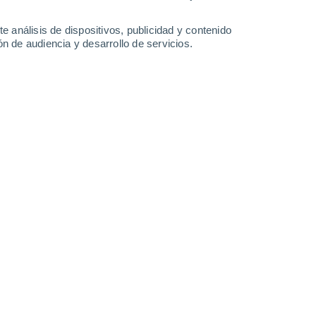
-
43
km/h
24
-
46
km/h
18
-
37
km/h
25
-
47
km/h
e análisis de dispositivos, publicidad y contenido
n de audiencia y desarrollo de servicios.
to
boso
Este
8 ¡Muy Alto!
23
-
41 km/h
FPS:
25-50
Este
6 Alto
24
-
41 km/h
FPS:
15-25
Este
3 Medio
24
-
41 km/h
FPS:
6-10
Este
1 Bajo
24
-
40 km/h
FPS:
no
Este
0 Bajo
21
-
39 km/h
FPS:
no