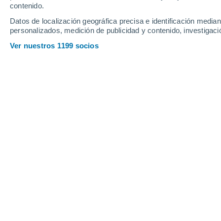
contenido.
25
-
44
km/h
24
-
43
km/h
23
24
-
41
km/h
Datos de localización geográfica precisa e identificación mediant
personalizados, medición de publicidad y contenido, investigació
Tiempo en El Naranjal hoy
, 6 de agos
Ver nuestros 1199 socios
Parcialmente nu
31°
14:00
Sensación T.
35°
Nubes y claros
31°
15:00
Sensación T.
35°
Nubes y claros
30°
16:00
Sensación T.
34°
Nubes y claros
30°
17:00
Sensación T.
34°
Nubes y claros
29°
18:00
Sensación T.
33°