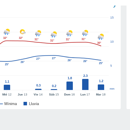
15
32°
32°
31°
31°
31°
31°
10
30°
27°
27°
26°
26°
26°
25°
25°
5
2.3
1.8
1.2
1.1
0.3
0.2
mm
Mié
12
Jue
13
Vie
14
Sáb
15
Dom
16
Lun
17
Mar
18
Mínima
Lluvia