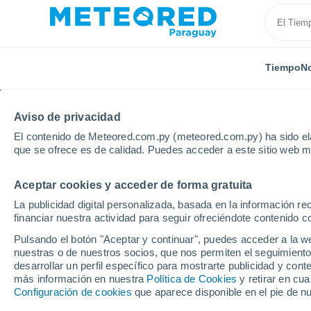
Tiempo
No
Aviso de privacidad
El contenido de Meteored.com.py (meteored.com.py) ha sido ela
que se ofrece es de calidad. Puedes acceder a este sitio web m
Aceptar cookies y acceder de forma gratuita
Inicio
Puerto Rico
Municipio de Toa Baja
El Nar
La publicidad digital personalizada, basada en la información r
financiar nuestra actividad para seguir ofreciéndote contenido c
Tiempo en El Naranjal
Pulsando el botón "Aceptar y continuar", puedes acceder a la w
nuestras o de nuestros socios, que nos permiten el seguimiento
14:12
Jueves
desarrollar un perfil específico para mostrarte publicidad y co
más información en nuestra
Política de Cookies
y retirar en cu
Configuración de cookies
que aparece disponible en el pie de n
Parcialmente nuboso