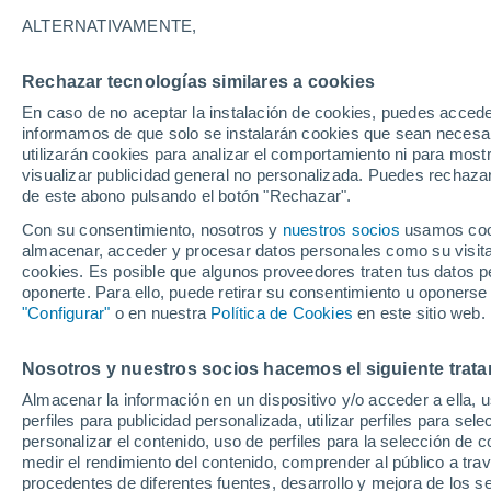
31°
ALTERNATIVAMENTE,
Rechazar tecnologías similares a cookies
Este
En caso de no aceptar la instalación de cookies, puedes accede
Sensación de 35°
23
-
41 km
informamos de que solo se instalarán cookies que sean necesari
utilizarán cookies para analizar el comportamiento ni para most
visualizar publicidad general no personalizada. Puedes rechazar
de este abono pulsando el botón "Rechazar".
Tiempo 1 - 7 días
Actualidad
Mapa de nubosidad
Con su consentimiento, nosotros y
nuestros socios
usamos cooki
almacenar, acceder y procesar datos personales como su visita e
cookies. Es posible que algunos proveedores traten tus datos pe
oponerte. Para ello, puede retirar su consentimiento u oponerse
Mañana
Sábado
D
Hoy
"Configurar"
o en nuestra
Política de Cookies
en este sitio web.
7 Ago
8 Ago
6 Ago
Nosotros y nuestros socios hacemos el siguiente trata
Almacenar la información en un dispositivo y/o acceder a ella, 
60%
50%
perfiles para publicidad personalizada, utilizar perfiles para sele
0.2 mm
0.3 mm
personalizar el contenido, uso de perfiles para la selección de c
31°
/
26°
32°
/
26°
31°
/
26°
medir el rendimiento del contenido, comprender al público a tra
procedentes de diferentes fuentes, desarrollo y mejora de los se