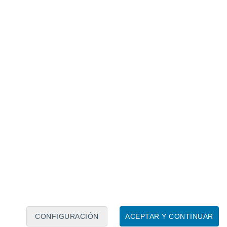
Calendario lunar
Lun
Mar
Mié
Jue
Vie
Sáb
Dom
6
7
8
9
10
11
12
13
14
15
16
17
18
19
CONFIGURACIÓN
ACEPTAR Y CONTINUAR