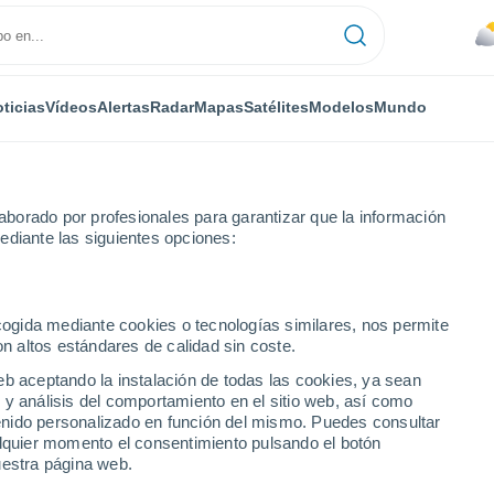
ticias
Vídeos
Alertas
Radar
Mapas
Satélites
Modelos
Mundo
borado por profesionales para garantizar que la información
ediante las siguientes opciones:
anjal
ecogida mediante cookies o tecnologías similares, nos permite
on altos estándares de calidad sin coste.
eb aceptando la instalación de todas las cookies, ya sean
 y análisis del comportamiento en el sitio web, así como
...
ntenido personalizado en función del mismo. Puedes consultar
alquier momento el consentimiento pulsando el botón
Por hora
uestra página web.
Calor Húmedo Sofocante en las
próximas horas