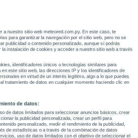
Aviso de nivel amarillo
Alerta moderada por altas
temperaturas en El Naranjal hoy
r a nuestro sitio web meteored.com.py. En este caso, te
/h
as para garantizar la navegación por el sitio web, pero no se
rar publicidad o contenido personalizado, aunque sí podrás
 la instalación de cookies y acceder a nuestro sitio web a través
Radar de lluvia
Satélites
Modelos
es, identificadores únicos o tecnologías similares para
n este sitio web, las direcciones IP y los identificadores de
rsonales en virtud de un interés legítimo, algo a lo que puedes
 al tratamiento de datos en cualquier momento haciendo clic en
omingo
Lunes
Martes
Miércoles
9 Ago
10 Ago
11 Ago
12 Ago
miento de datos:
uso de datos limitados para seleccionar anuncios básicos, crear
90%
80%
90%
80%
ccionar la publicidad personalizada, crear un perfil para
5.5 mm
0.9 mm
5.9 mm
1.1 mm
ontenido personalizado, medir el rendimiento de la publicidad,
30°
/
25°
31°
/
27°
29°
/
25°
32°
/
25°
vés de estadísticas o a través de la combinación de datos
rvicios, uso de datos limitados con el objetivo de seleccionar el