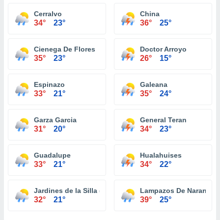
Cerralvo
China
34°
23°
36°
25°
Cienega De Flores
Doctor Arroyo
35°
23°
26°
15°
Espinazo
Galeana
33°
21°
35°
24°
Garza Garcia
General Teran
31°
20°
34°
23°
Guadalupe
Hualahuises
33°
21°
34°
22°
Jardines de la Silla (Jardines)
Lampazos De Naranjo
32°
21°
39°
25°