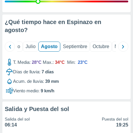
ados con el
 seleccionar
o.
calización
¿Qué tiempo hace en Espinazo en
precisa e
agosto
?
ión mediante
, publicidad
yo
Junio
Julio
Agosto
Septiembre
Octubre
Noviemb
dos,
 publicidad
T. Media:
28°C
Max.:
34°C
Min:
23°C
,
Días de lluvia:
7
días
ón de
 desarrollo
Acum. de lluvia:
39 mm
s.
Viento medio:
9 km/h
tros 1199
ios
Salida y Puesta del sol
Salida del sol
Puesta del sol
06:14
19:25