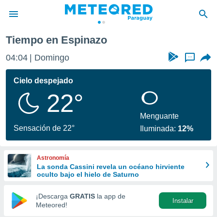
Tiempo en Espinazo
privacidad
04:04
Domingo
...
o de
om.py
com.py) ha
Cielo despejado
ado por
22°
es para
ue la
 que se
Menguante
e calidad.
Sensación de 22°
Iluminada:
12%
eder a este
ediante las
opciones:
Astronomía
La sonda Cassini revela un océano hirviente
ookies y
oculto bajo el hielo de Saturno
e forma
¡Descarga
GRATIS
la app de
Instalar
d digital
Meteored!
ada, basada