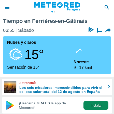
-Gâtinais
Tiempo en Ferrières-en-Gâtinais
privacidad
06:55
Sábado
...
o de
om.py
com.py) ha
Nubes y claros
ado por
15°
es para
ue la
 que se
Noreste
e calidad.
Sensación de 15°
9
17 km/h
eder a este
ediante las
opciones:
Astronomía
Los seis miradores imprescindibles para vivir el
ookies y
eclipse solar total del 12 de agosto en España
e forma
¡Descarga
GRATIS
la app de
Instalar
d digital
Meteored!
ada, basada