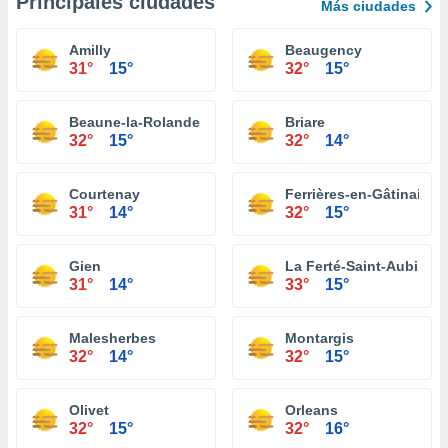
Principales ciudades
Más ciudades
Amilly
Beaugency
31°
15°
32°
15°
Beaune-la-Rolande
Briare
32°
15°
32°
14°
Courtenay
Ferrières-en-Gâtinais
31°
14°
32°
15°
Gien
La Ferté-Saint-Aubin
31°
14°
33°
15°
Malesherbes
Montargis
32°
14°
32°
15°
Olivet
Orleans
32°
15°
32°
16°