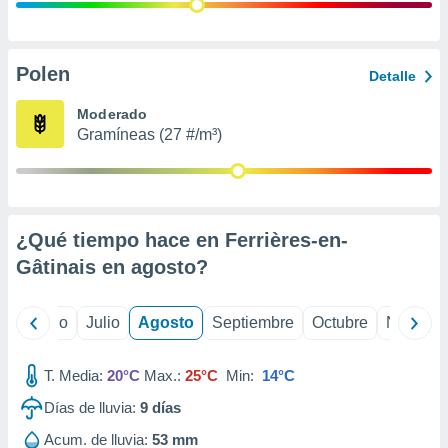
ados con el
 seleccionar
o.
calización
Polen
Detalle
precisa e
ión mediante
Moderado
Gramíneas (27 #/m³)
, publicidad
dos,
 publicidad
,
¿Qué tiempo hace en Ferrières-en-
ón de
 desarrollo
Gâtinais en
agosto
?
s.
tros 1199
yo
Junio
Julio
Agosto
Septiembre
Octubre
Noviemb
ios
T. Media:
20°C
Max.:
25°C
Min:
14°C
Días de lluvia:
9
días
Acum. de lluvia:
53 mm