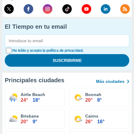
El Tiempo en tu email
He leído y acepto la política de privacidad.
Principales ciudades
Más ciudades
Airlie Beach
Boonah
24°
18°
20°
8°
Brisbane
Cairns
20°
9°
26°
16°