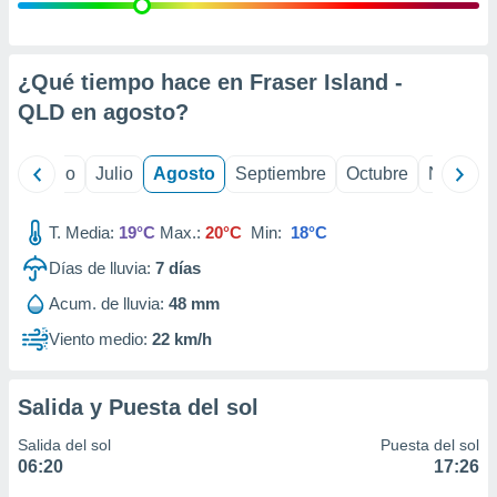
ados con el
 seleccionar
o.
calización
¿Qué tiempo hace en Fraser Island -
precisa e
QLD en
agosto
?
ión mediante
, publicidad
yo
Junio
Julio
Agosto
Septiembre
Octubre
Noviemb
dos,
 publicidad
T. Media:
19°C
Max.:
20°C
Min:
18°C
,
Días de lluvia:
7
días
ón de
 desarrollo
Acum. de lluvia:
48 mm
s.
Viento medio:
22 km/h
tros 1199
ios
Salida y Puesta del sol
Salida del sol
Puesta del sol
06:20
17:26