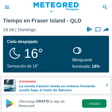
Tiempo en Fraser Island - QLD
privacidad
18:06
Domingo
...
o de
om.py
com.py) ha
Cielo despejado
ado por
16°
es para
ue la
 que se
Menguante
e calidad.
Sensación de 16°
Iluminada:
18%
eder a este
ediante las
opciones:
Astronomía
La sonda Cassini revela un océano hirviente
ookies y
oculto bajo el hielo de Saturno
e forma
¡Descarga
GRATIS
la app de
Instalar
d digital
Meteored!
ada, basada