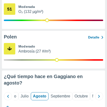
ados con el
 seleccionar
Moderada
51
o.
O₃ (132 µg/m³)
calización
precisa e
ión mediante
, publicidad
Polen
Detalle
dos,
Moderado
 publicidad
Ambrosía (27 #/m³)
,
ón de
 desarrollo
s.
tros 1199
¿Qué tiempo hace en Gaggiano en
ios
agosto
?
yo
Junio
Julio
Agosto
Septiembre
Octubre
Noviemb