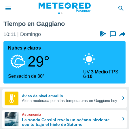
Tiempo en Gaggiano
privacidad
10:11
Domingo
...
o de
om.py
com.py) ha
Nubes y claros
ado por
29°
es para
ue la
 que se
UV
3 Medio
FPS
e calidad.
Sensación de 30°
6-10
eder a este
ediante las
opciones:
Aviso de nivel amarillo
Alerta moderada por altas temperaturas en Gaggiano hoy
ookies y
e forma
Astronomía
d digital
La sonda Cassini revela un océano hirviente
oculto bajo el hielo de Saturno
ada, basada