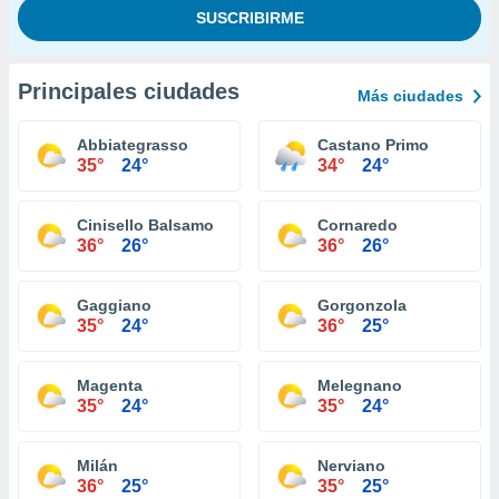
Principales ciudades
Más ciudades
Abbiategrasso
Castano Primo
35°
24°
34°
24°
Cinisello Balsamo
Cornaredo
36°
26°
36°
26°
Gaggiano
Gorgonzola
35°
24°
36°
25°
Magenta
Melegnano
35°
24°
35°
24°
Milán
Nerviano
36°
25°
35°
25°