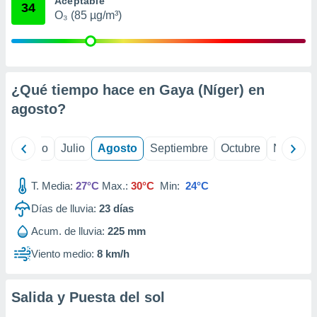
Aceptable
ados con el
34
 seleccionar
O₃ (85 µg/m³)
o.
calización
precisa e
ión mediante
¿Qué tiempo hace en Gaya (Níger) en
, publicidad
agosto
?
dos,
 publicidad
yo
Junio
Julio
Agosto
Septiembre
Octubre
Noviemb
,
ón de
 desarrollo
T. Media:
27°C
Max.:
30°C
Min:
24°C
s.
Días de lluvia:
23
días
tros 1199
Acum. de lluvia:
225 mm
ios
Viento medio:
8 km/h
Salida y Puesta del sol