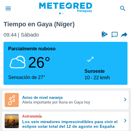
Tiempo en Gaya (Níger)
privacidad
09:44
Sábado
...
o de
om.py
com.py) ha
Parcialmente nuboso
ado por
26°
es para
ue la
 que se
Suroeste
e calidad.
Sensación de 27°
10
22 km/h
eder a este
ediante las
opciones:
Aviso de nivel naranja
Alerta importante por lluvia en Gaya hoy
ookies y
e forma
Astronomía
d digital
Los seis miradores imprescindibles para vivir el
eclipse solar total del 12 de agosto en España
ada, basada