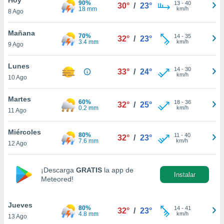
90%
ublicidad y
13
-
40
30°
/
23°
18 mm
km/h
8 Ago
do en
 mismo.
Mañana
70%
14
-
35
32°
/
23°
sultar más
3.4 mm
km/h
9 Ago
 en nuestra
 Cookies
y
Lunes
14
-
30
ualquier
33°
/
24°
km/h
10 Ago
ento
 botón
Martes
60%
18
-
36
32°
/
25°
ación de
0.2 mm
km/h
11 Ago
kies
 disponible
Miércoles
80%
11
-
40
e nuestra
32°
/
23°
7.6 mm
km/h
12 Ago
.
IVAMENTE,
¡Descarga
GRATIS
la app de
Instalar
Meteored!
as
 a cookies
Jueves
80%
14
-
41
32°
/
23°
4.8 mm
km/h
13 Ago
 no aceptar