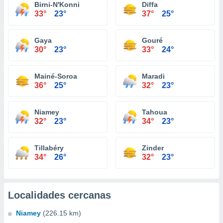
Birni-N'Konni
Diffa
33°
23°
37°
25°
Gaya
Gouré
30°
23°
33°
24°
Mainé-Soroa
Maradi
36°
25°
32°
23°
Niamey
Tahoua
32°
23°
34°
23°
Tillabéry
Zinder
34°
26°
32°
23°
Localidades cercanas
Niamey
(226.15 km)