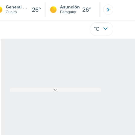
General Eugenio Garay
Asunción
Santa Rit
26°
26°
Guairá
Paraguay
Alto Paraná
°C