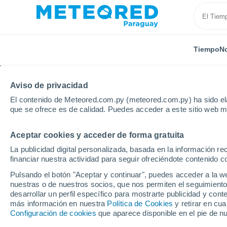
Tiempo
No
Aviso de privacidad
El contenido de Meteored.com.py (meteored.com.py) ha sido ela
que se ofrece es de calidad. Puedes acceder a este sitio web m
Aceptar cookies y acceder de forma gratuita
Inicio
Guairá
General Eugenio Garay
La publicidad digital personalizada, basada en la información r
financiar nuestra actividad para seguir ofreciéndote contenido c
Tiempo en General Eug
Pulsando el botón "Aceptar y continuar", puedes acceder a la w
nuestras o de nuestros socios, que nos permiten el seguimiento
11:39
Jueves
desarrollar un perfil específico para mostrarte publicidad y co
más información en nuestra
Política de Cookies
y retirar en cu
Configuración de cookies
que aparece disponible en el pie de n
Soleado