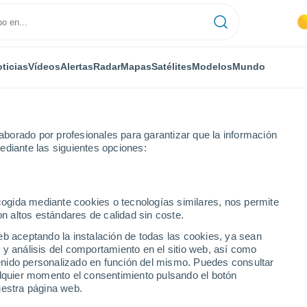
ticias
Vídeos
Alertas
Radar
Mapas
Satélites
Modelos
Mundo
borado por profesionales para garantizar que la información
ediante las siguientes opciones:
ecogida mediante cookies o tecnologías similares, nos permite
on altos estándares de calidad sin coste.
enio Garay
eb aceptando la instalación de todas las cookies, ya sean
 y análisis del comportamiento en el sitio web, así como
...
ntenido personalizado en función del mismo. Puedes consultar
alquier momento el consentimiento pulsando el botón
Por hora
uestra página web.
Riesgo de tormentas en las
próximas horas