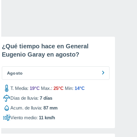
¿Qué tiempo hace en General
Eugenio Garay en
agosto
?
Agosto
T. Media:
19°C
Max.:
25°C
Min:
14°C
Días de lluvia:
7
días
Acum. de lluvia:
87 mm
Viento medio:
11 km/h