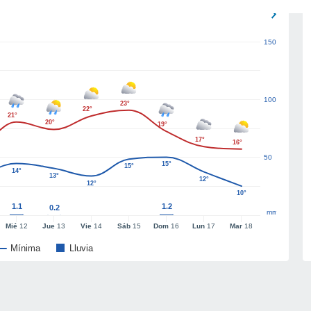
150
100
23°
22°
21°
20°
19°
17°
16°
50
15°
15°
14°
13°
12°
12°
10°
1.1
1.2
0.2
mm
Mié
12
Jue
13
Vie
14
Sáb
15
Dom
16
Lun
17
Mar
18
Mínima
Lluvia