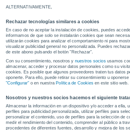
26°
ALTERNATIVAMENTE,
Rechazar tecnologías similares a cookies
Norte
En caso de no aceptar la instalación de cookies, puedes accede
Sensación de 27°
24
-
52 km
informamos de que solo se instalarán cookies que sean necesari
utilizarán cookies para analizar el comportamiento ni para most
visualizar publicidad general no personalizada. Puedes rechazar
de este abono pulsando el botón "Rechazar".
Tiempo 1 - 7 días
Actualidad
Mapa de viento
Rada
Con su consentimiento, nosotros y
nuestros socios
usamos cooki
almacenar, acceder y procesar datos personales como su visita e
cookies. Es posible que algunos proveedores traten tus datos pe
oponerte. Para ello, puede retirar su consentimiento u oponerse
Mañana
Sábado
D
Hoy
"Configurar"
o en nuestra
Política de Cookies
en este sitio web.
7 Ago
8 Ago
6 Ago
Nosotros y nuestros socios hacemos el siguiente trata
Almacenar la información en un dispositivo y/o acceder a ella, 
40%
60%
90%
perfiles para publicidad personalizada, utilizar perfiles para sele
1 mm
0.6 mm
17 mm
personalizar el contenido, uso de perfiles para la selección de c
20°
/
12°
25°
/
12°
29°
/
17°
medir el rendimiento del contenido, comprender al público a tra
procedentes de diferentes fuentes, desarrollo y mejora de los se