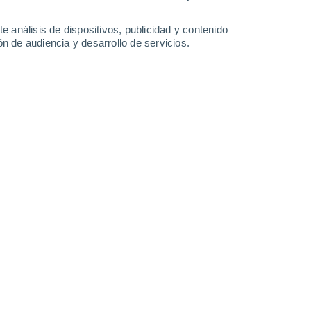
-
29
km/h
13
-
32
km/h
9
-
19
km/h
9
-
28
km/h
e análisis de dispositivos, publicidad y contenido
n de audiencia y desarrollo de servicios.
oy
, 6 de agosto
Norte
5 Medio
24
-
52 km/h
FPS:
6-10
Norte
5 Medio
24
-
53 km/h
FPS:
6-10
Norte
4 Medio
19
-
53 km/h
FPS:
6-10
Este
3 Medio
12
-
49 km/h
FPS:
6-10
Noreste
1 Bajo
17
-
45 km/h
FPS:
no