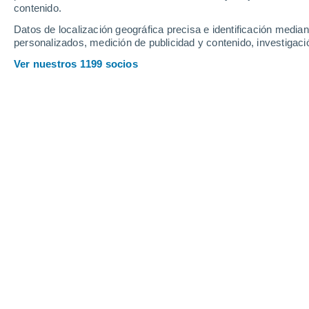
contenido.
18
-
38
km/h
20
-
43
km/h
12
24
-
53
km/h
Datos de localización geográfica precisa e identificación mediant
personalizados, medición de publicidad y contenido, investigació
Tiempo en General Eugenio Garay h
Ver nuestros 1199 socios
Soleado
26°
12:00
Sensación T.
27°
Soleado
27°
13:00
Sensación T.
28°
Nubes y claros
28°
14:00
Sensación T.
29°
Lluvia débil
30%
25°
15:00
0.2 mm
Sensación T.
26°
Tormenta
30%
22°
16:00
0.6 mm
Sensación T.
21°