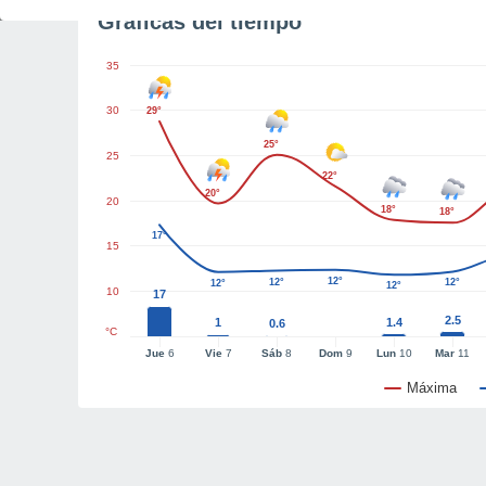
Gráficas del tiempo
35
30
29°
25°
25
22°
20°
20
18°
18°
17°
15
12°
12°
12°
12°
12°
10
17
2.5
1
1.4
0.6
°C
Jue
6
Vie
7
Sáb
8
Dom
9
Lun
10
Mar
11
Máxima