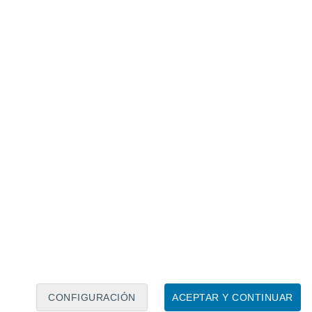
Calendario lunar
Lun
Mar
Mié
Jue
Vie
Sáb
Dom
6
7
8
9
10
11
12
13
14
15
16
17
18
19
CONFIGURACIÓN
ACEPTAR Y CONTINUAR