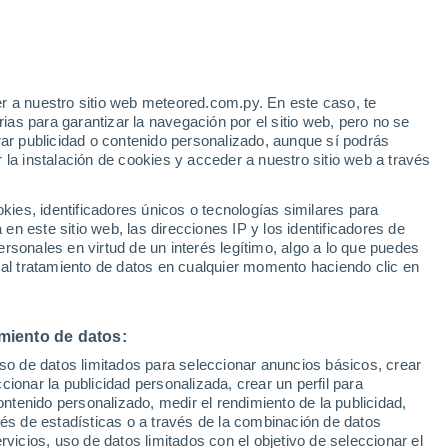
Aviso de nivel naranja
Alerta importante por tormenta en
General Eugenio Garay hoy
r a nuestro sitio web meteored.com.py. En este caso, te
/h
as para garantizar la navegación por el sitio web, pero no se
rar publicidad o contenido personalizado, aunque sí podrás
 la instalación de cookies y acceder a nuestro sitio web a través
r de lluvia
Satélites
Modelos
es, identificadores únicos o tecnologías similares para
n este sitio web, las direcciones IP y los identificadores de
rsonales en virtud de un interés legítimo, algo a lo que puedes
 al tratamiento de datos en cualquier momento haciendo clic en
omingo
Lunes
Martes
Miércoles
9 Ago
10 Ago
11 Ago
12 Ago
miento de datos:
uso de datos limitados para seleccionar anuncios básicos, crear
60%
70%
70%
ccionar la publicidad personalizada, crear un perfil para
1.4 mm
2.5 mm
1.1 mm
ontenido personalizado, medir el rendimiento de la publicidad,
22°
/
12°
18°
/
12°
18°
/
12°
21°
/
14°
vés de estadísticas o a través de la combinación de datos
rvicios, uso de datos limitados con el objetivo de seleccionar el