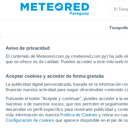
Tiempo
No
Aviso de privacidad
El contenido de Meteored.com.py (meteored.com.py) ha sido ela
que se ofrece es de calidad. Puedes acceder a este sitio web m
Aceptar cookies y acceder de forma gratuita
Inicio
Italia
Cerdeña del Sur
Gesturi
La publicidad digital personalizada, basada en la información r
financiar nuestra actividad para seguir ofreciéndote contenido c
Tiempo en Gesturi
Pulsando el botón "Aceptar y continuar", puedes acceder a la w
nuestras o de nuestros socios, que nos permiten el seguimiento
00:38
Viernes
desarrollar un perfil específico para mostrarte publicidad y co
más información en nuestra
Política de Cookies
y retirar en cu
Configuración de cookies
que aparece disponible en el pie de n
Cielo despejado