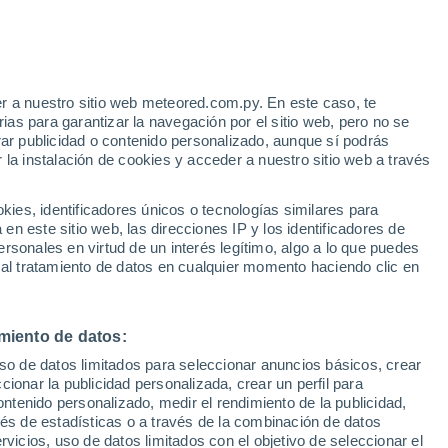
e
r a nuestro sitio web meteored.com.py. En este caso, te
:
35%
as para garantizar la navegación por el sitio web, pero no se
rar publicidad o contenido personalizado, aunque sí podrás
 la instalación de cookies y acceder a nuestro sitio web a través
tales:
es, identificadores únicos o tecnologías similares para
 no
n este sitio web, las direcciones IP y los identificadores de
rsonales en virtud de un interés legítimo, algo a lo que puedes
Radar de lluvia
Satélites
Modelos
 al tratamiento de datos en cualquier momento haciendo clic en
miento de datos:
Lunes
Martes
Miércoles
Jueves
uso de datos limitados para seleccionar anuncios básicos, crear
10 Ago
11 Ago
12 Ago
13 Ago
ccionar la publicidad personalizada, crear un perfil para
ontenido personalizado, medir el rendimiento de la publicidad,
vés de estadísticas o a través de la combinación de datos
rvicios, uso de datos limitados con el objetivo de seleccionar el
30%