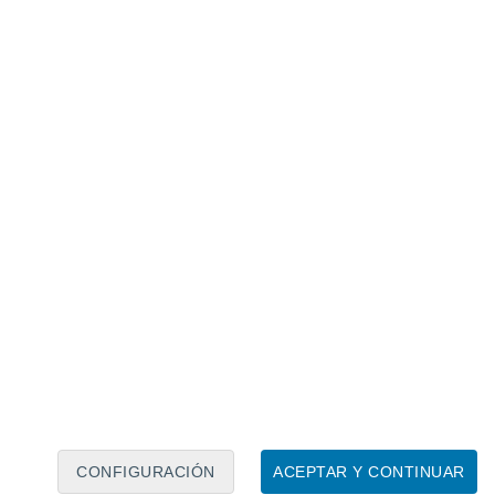
Calendario lunar
Lun
Mar
Mié
Jue
Vie
Sáb
Dom
7
8
9
10
11
12
13
14
15
16
CONFIGURACIÓN
ACEPTAR Y CONTINUAR