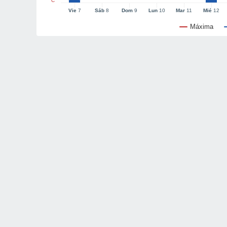
°C
Vie
7
Sáb
8
Dom
9
Lun
10
Mar
11
Mié
12
Máxima