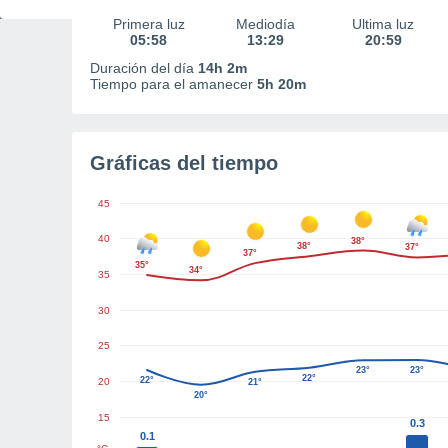
Primera luz
Mediodía
Última luz
05:58
13:29
20:59
Duración del día
14h 2m
Tiempo para el amanecer
5h 20m
Gráficas del tiempo
45
40
38°
38°
37°
37°
35°
34°
35
30
25
23°
23°
22°
22°
20
21°
20°
15
0.3
0.1