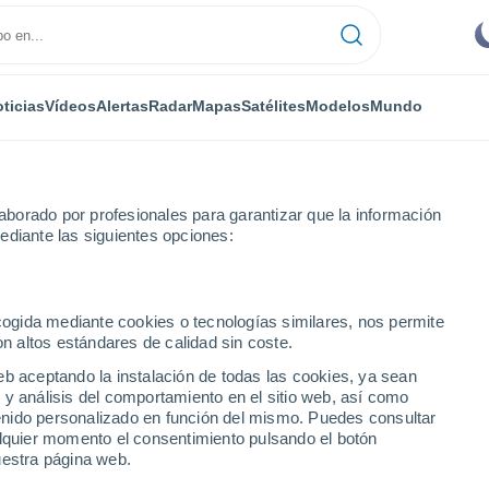
ticias
Vídeos
Alertas
Radar
Mapas
Satélites
Modelos
Mundo
borado por profesionales para garantizar que la información
ediante las siguientes opciones:
ecogida mediante cookies o tecnologías similares, nos permite
on altos estándares de calidad sin coste.
eb aceptando la instalación de todas las cookies, ya sean
 y análisis del comportamiento en el sitio web, así como
...
ntenido personalizado en función del mismo. Puedes consultar
alquier momento el consentimiento pulsando el botón
Por hora
uestra página web.
Cielos despejados en las
próximas horas