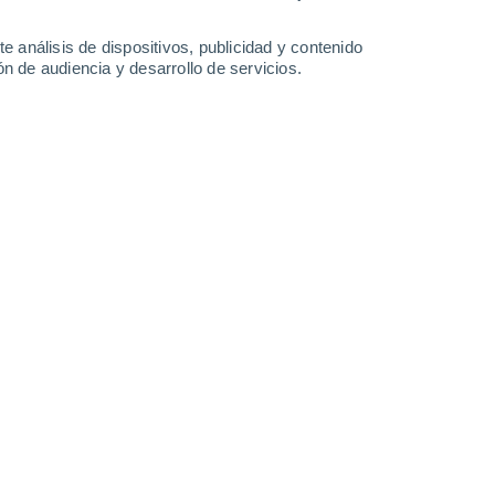
0.3 mm
38°
/
22°
38°
/
23°
37°
/
23°
38°
/
22°
e análisis de dispositivos, publicidad y contenido
n de audiencia y desarrollo de servicios.
-
36
km/h
16
-
40
km/h
13
-
40
km/h
5
-
37
km/h
Noroeste
0 Bajo
3
-
10 km/h
FPS:
no
Norte
0 Bajo
4
-
11 km/h
FPS:
no
Norte
0 Bajo
4
-
11 km/h
FPS:
no
Noroeste
0 Bajo
4
-
10 km/h
FPS:
no