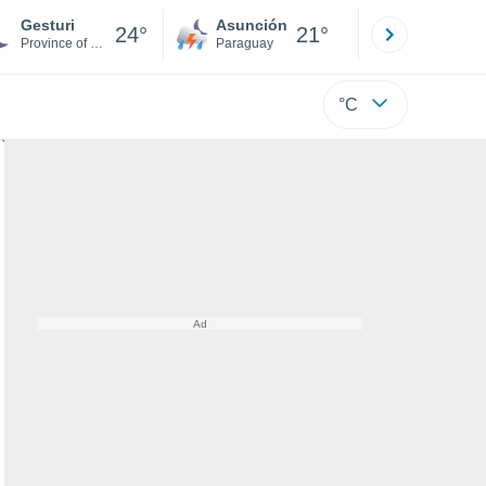
Gesturi
Asunción
Santa Rit
24°
21°
Province of South Sardinia
Paraguay
Alto Paraná
°C