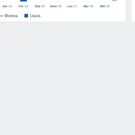
mm
Jue
13
Vie
14
Sáb
15
Dom
16
Lun
17
Mar
18
Mié
19
Mínima
Lluvia