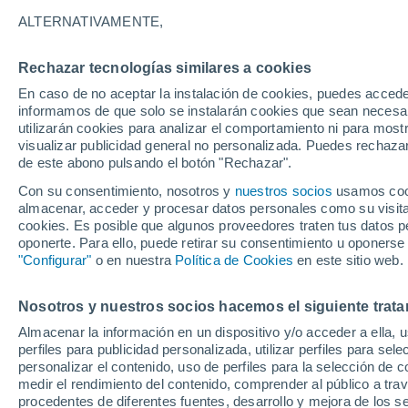
24°
ALTERNATIVAMENTE,
Rechazar tecnologías similares a cookies
Menguant
En caso de no aceptar la instalación de cookies, puedes accede
Iluminada
Sensación de 23°
informamos de que solo se instalarán cookies que sean necesari
utilizarán cookies para analizar el comportamiento ni para most
visualizar publicidad general no personalizada. Puedes rechazar
de este abono pulsando el botón "Rechazar".
Actualidad
El aviso de la OMM sobre los incendios fores
Con su consentimiento, nosotros y
nuestros socios
usamos cooki
"el cambio climático aumenta el riesgo, pero
almacenar, acceder y procesar datos personales como su visita e
es el único culpable
cookies. Es posible que algunos proveedores traten tus datos pe
Tiempo 1 - 7 días
Actualidad
Mapa de temperatura
oponerte. Para ello, puede retirar su consentimiento u oponerse
"Configurar"
o en nuestra
Política de Cookies
en este sitio web.
Nosotros y nuestros socios hacemos el siguiente trata
Mañana
Domingo
Hoy
Almacenar la información en un dispositivo y/o acceder a ella, 
8 Ago
9 Ago
7 Ago
perfiles para publicidad personalizada, utilizar perfiles para sele
personalizar el contenido, uso de perfiles para la selección de c
medir el rendimiento del contenido, comprender al público a tra
procedentes de diferentes fuentes, desarrollo y mejora de los se
30%