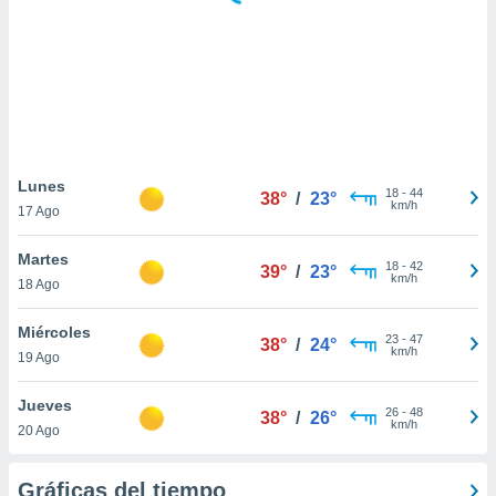
ste abono
 botón
.
nto,
cios
kies,
Lunes
18
-
44
ores únicos
38°
/
23°
km/h
17 Ago
as similares
nar,
Martes
rocesar
18
-
42
39°
/
23°
km/h
onales como
18 Ago
 este sitio
recciones IP
Miércoles
23
-
47
38°
/
24°
ficadores de
km/h
19 Ago
 posible
s
Jueves
 traten tus
26
-
48
38°
/
26°
km/h
nales en
20 Ago
 interés
go a lo que
Gráficas del tiempo
nerte. Para