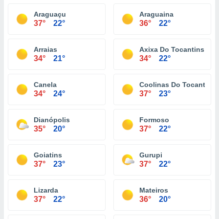
Araguaçu
Araguaina
37°
22°
36°
22°
Arraias
Axixa Do Tocantins
34°
21°
34°
22°
Canela
Coolinas Do Tocantins
34°
24°
37°
23°
Dianópolis
Formoso
35°
20°
37°
22°
Goiatins
Gurupi
37°
23°
37°
22°
Lizarda
Mateiros
37°
22°
36°
20°