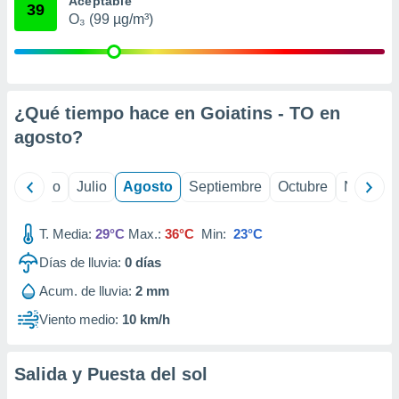
Aceptable
ados con el
39
 seleccionar
O₃ (99 µg/m³)
o.
calización
precisa e
ión mediante
¿Qué tiempo hace en Goiatins - TO en
, publicidad
agosto
?
dos,
 publicidad
yo
Junio
Julio
Agosto
Septiembre
Octubre
Noviemb
,
ón de
 desarrollo
T. Media:
29°C
Max.:
36°C
Min:
23°C
s.
Días de lluvia:
0
días
tros 1199
Acum. de lluvia:
2 mm
ios
Viento medio:
10 km/h
Salida y Puesta del sol