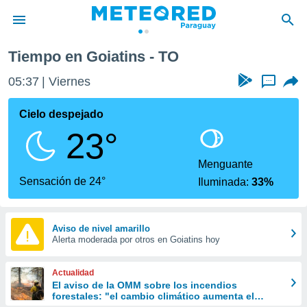
Tiempo en Goiatins - TO
privacidad
05:37
Viernes
...
o de
om.py
com.py) ha
Cielo despejado
ado por
23°
es para
ue la
 que se
Menguante
e calidad.
Sensación de 24°
Iluminada:
33%
eder a este
ediante las
opciones:
Aviso de nivel amarillo
Alerta moderada por otros en Goiatins hoy
ookies y
e forma
Actualidad
d digital
El aviso de la OMM sobre los incendios
forestales: "el cambio climático aumenta el
ada, basada