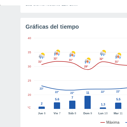
Luz diurna restante
11h 10m
Gráficas del tiempo
40
35
32°
32°
31°
31°
31°
30
29°
25
23°
22°
22°
22°
11
22°
20
7
5.6
5.5
2
1.3
°C
Jue
6
Vie
7
Sáb
8
Dom
9
Lun
10
Mar
11
Máxima