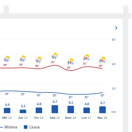
60
31°
31°
40
30°
30°
30°
30°
29°
20
23°
22°
22°
22°
22°
21°
21°
6.7
6.1
5.7
4.8
4.8
4.4
3.1
mm
Mié
12
Jue
13
Vie
14
Sáb
15
Dom
16
Lun
17
Mar
18
Mínima
Lluvia