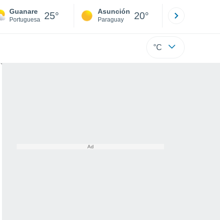
Guanare
Asunción
Santa Rit
25°
20°
Portuguesa
Paraguay
Alto Paraná
°C