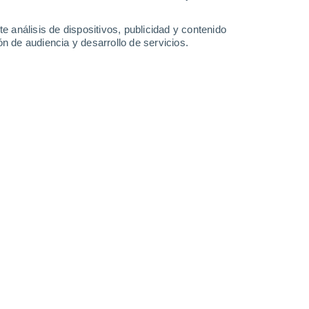
11 mm
1.3 mm
5.5 mm
4.4 mm
29°
/
22°
32°
/
22°
31°
/
22°
30°
/
23°
e análisis de dispositivos, publicidad y contenido
n de audiencia y desarrollo de servicios.
-
23
km/h
7
-
22
km/h
8
-
28
km/h
7
-
28
km/h
boso
Noreste
1 Bajo
13
-
24 km/h
FPS:
no
Noreste
2 Bajo
15
-
29 km/h
FPS:
no
Noreste
4 Medio
10
-
30 km/h
FPS:
6-10
Noreste
6 Alto
7
-
23 km/h
FPS:
15-25