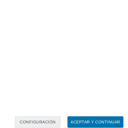
Calendario lunar
Lun
Mar
Mié
Jue
Vie
Sáb
Dom
6
7
8
9
10
11
12
13
14
15
16
17
18
19
CONFIGURACIÓN
ACEPTAR Y CONTINUAR