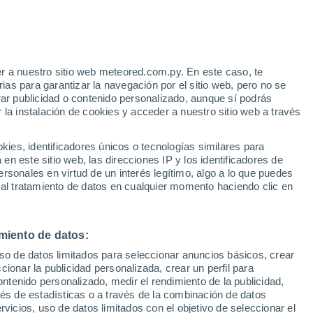
r a nuestro sitio web meteored.com.py. En este caso, te
/h
as para garantizar la navegación por el sitio web, pero no se
rar publicidad o contenido personalizado, aunque sí podrás
 la instalación de cookies y acceder a nuestro sitio web a través
es, identificadores únicos o tecnologías similares para
edes
n este sitio web, las direcciones IP y los identificadores de
rsonales en virtud de un interés legítimo, algo a lo que puedes
 de lluvia
Satélites
Modelos
 al tratamiento de datos en cualquier momento haciendo clic en
miento de datos:
omingo
Lunes
Martes
Miércoles
uso de datos limitados para seleccionar anuncios básicos, crear
9 Ago
10 Ago
11 Ago
12 Ago
ccionar la publicidad personalizada, crear un perfil para
ontenido personalizado, medir el rendimiento de la publicidad,
vés de estadísticas o a través de la combinación de datos
rvicios, uso de datos limitados con el objetivo de seleccionar el
90%
90%
90%
90%