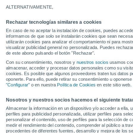
25°
ALTERNATIVAMENTE,
Rechazar tecnologías similares a cookies
Noreste
En caso de no aceptar la instalación de cookies, puedes accede
Sensación de 25°
13
-
24 km
informamos de que solo se instalarán cookies que sean necesari
utilizarán cookies para analizar el comportamiento ni para most
visualizar publicidad general no personalizada. Puedes rechazar
de este abono pulsando el botón "Rechazar".
Ocio
Amantes de las emociones fuertes: estas
Con su consentimiento, nosotros y
nuestros socios
usamos cooki
actividades mundiales están hechas para ust
almacenar, acceder y procesar datos personales como su visita e
cookies. Es posible que algunos proveedores traten tus datos pe
Tiempo 1 - 7 días
Radar de lluvia
Actualidad
Mapa
oponerte. Para ello, puede retirar su consentimiento u oponerse
"Configurar"
o en nuestra
Política de Cookies
en este sitio web.
Nosotros y nuestros socios hacemos el siguiente trata
Mañana
Sábado
D
Hoy
Almacenar la información en un dispositivo y/o acceder a ella, 
7 Ago
8 Ago
6 Ago
perfiles para publicidad personalizada, utilizar perfiles para sele
personalizar el contenido, uso de perfiles para la selección de c
medir el rendimiento del contenido, comprender al público a tra
procedentes de diferentes fuentes, desarrollo y mejora de los se
70%
90%
70%