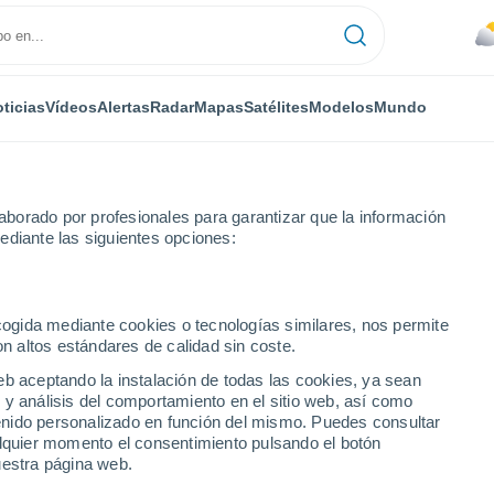
ticias
Vídeos
Alertas
Radar
Mapas
Satélites
Modelos
Mundo
borado por profesionales para garantizar que la información
ediante las siguientes opciones:
ecogida mediante cookies o tecnologías similares, nos permite
on altos estándares de calidad sin coste.
eb aceptando la instalación de todas las cookies, ya sean
 y análisis del comportamiento en el sitio web, así como
...
ntenido personalizado en función del mismo. Puedes consultar
alquier momento el consentimiento pulsando el botón
Por hora
uestra página web.
Calor Húmedo Sofocante en las
próximas horas