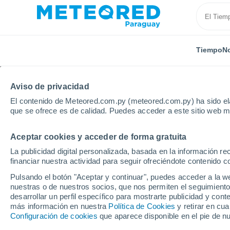
Tiempo
No
Aviso de privacidad
El contenido de Meteored.com.py (meteored.com.py) ha sido ela
que se ofrece es de calidad. Puedes acceder a este sitio web m
Aceptar cookies y acceder de forma gratuita
Inicio
Venezuela
Portuguesa
Guanare
La publicidad digital personalizada, basada en la información r
financiar nuestra actividad para seguir ofreciéndote contenido c
Tiempo en Guanare
Pulsando el botón "Aceptar y continuar", puedes acceder a la w
nuestras o de nuestros socios, que nos permiten el seguimiento
08:11
Jueves
desarrollar un perfil específico para mostrarte publicidad y co
más información en nuestra
Política de Cookies
y retirar en cu
Configuración de cookies
que aparece disponible en el pie de n
Parcialmente nuboso