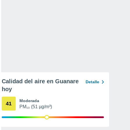
Calidad del aire en Guanare
Detalle
hoy
Moderada
41
PM₁₀ (51 µg/m³)