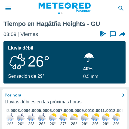
Tiempo en Hagåtña Heights - GU
privacidad
03:09
Viernes
...
o de
om.py
com.py) ha
Lluvia débil
ado por
26°
es para
ue la
 que se
40%
e calidad.
Sensación de 29°
0.5 mm
eder a este
ediante las
opciones:
Por hora
ookies y
Lluvias débiles en las próximas horas
e forma
:00
02:00
03:00
04:00
05:00
06:00
07:00
08:00
09:00
10:00
11:00
12:00
13:
d digital
6°
26°
26°
26°
26°
26°
27°
28°
29°
29°
29°
29°
29
ada, basada