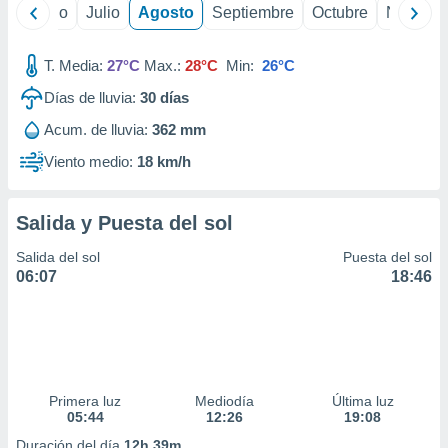
ados con el
yo
Junio
Julio
Agosto
Septiembre
Octubre
Noviemb
 seleccionar
o.
T. Media:
27°C
Max.:
28°C
Min:
26°C
calización
precisa e
Días de lluvia:
30
días
ión mediante
Acum. de lluvia:
362 mm
, publicidad
Viento medio:
18 km/h
dos,
 publicidad
Salida y Puesta del sol
,
ón de
Salida del sol
Puesta del sol
 desarrollo
06:07
18:46
s.
tros 1199
ios
Primera luz
Mediodía
Última luz
05:44
12:26
19:08
Duración del día
12h 39m