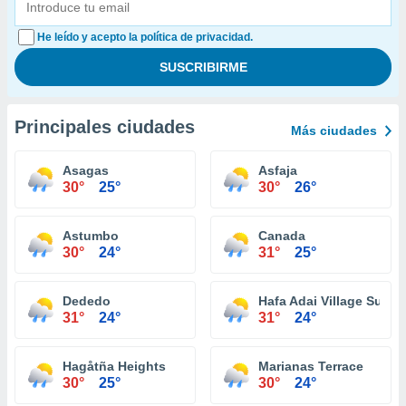
He leído y acepto la política de privacidad.
Principales ciudades
Más ciudades
Asagas
Asfaja
30°
25°
30°
26°
Astumbo
Canada
30°
24°
31°
25°
Dededo
Hafa Adai Village Subdi
31°
24°
31°
24°
Hagåtña Heights
Marianas Terrace
30°
25°
30°
24°